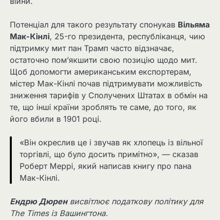
війни.
Потенціал для такого результату спонукав
Вільяма
Мак-Кінлі
, 25-го президента, республіканця, чию
підтримку мит пан Трамп часто відзначає,
остаточно пом’якшити свою позицію щодо мит.
Щоб допомогти американським експортерам,
містер Мак-Кінлі почав підтримувати можливість
зниження тарифів у Сполучених Штатах в обмін на
те, що інші країни зроблять те саме, до того, як
його вбили в 1901 році.
«Він окреслив це і звучав як хлопець із вільної
торгівлі, що було досить примітно», — сказав
Роберт Меррі, який написав книгу про пана
Мак-Кінлі.
Ендрю Дюрен
висвітлює податкову політику для
The Times із Вашингтона.