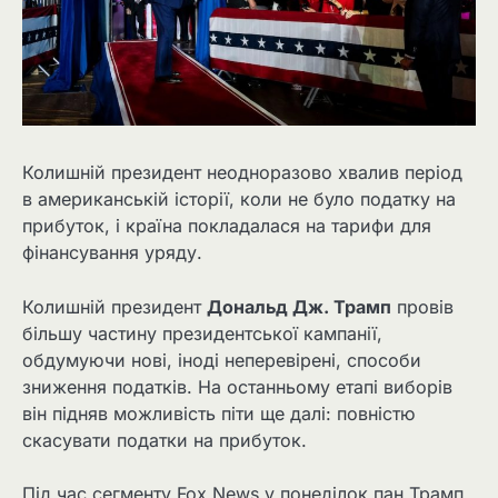
Колишній президент неодноразово хвалив період
в американській історії, коли не було податку на
прибуток, і країна покладалася на тарифи для
фінансування уряду.
Колишній президент
Дональд Дж. Трамп
провів
більшу частину президентської кампанії,
обдумуючи нові, іноді неперевірені, способи
зниження податків. На останньому етапі виборів
він підняв можливість піти ще далі: повністю
скасувати податки на прибуток.
Під час сегменту Fox News у понеділок пан Трамп