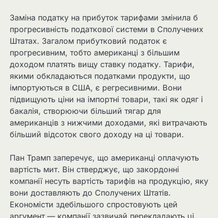
Заміна податку на прибуток тарифами змінила б
прогресивність податкової системи в Сполучених
Штатах. Загалом прибутковий податок є
прогресивним, тобто американці з більшим
доходом платять вищу ставку податку. Тарифи,
якими обкладаються податками продукти, що
імпортуються в США, є регресивними. Вони
підвищують ціни на імпортні товари, такі як одяг і
бакалія, створюючи більший тягар для
американців з нижчими доходами, які витрачають
більший відсоток свого доходу на ці товари.
Пан Трамп заперечує, що американці оплачують
вартість мит. Він стверджує, що закордонні
компанії несуть вартість тарифів на продукцію, яку
вони доставляють до Сполучених Штатів.
Економісти здебільшого спростовують цей
аргумент — компанії зазвичай перекладають ці