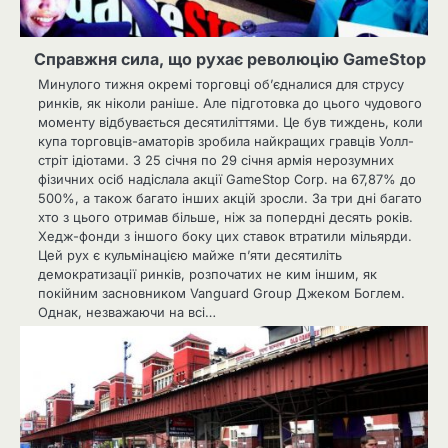
Справжня сила, що рухає революцію GameStop
Минулого тижня окремі торговці об’єдналися для струсу
ринків, як ніколи раніше. Але підготовка до цього чудового
моменту відбувається десятиліттями. Це був тиждень, коли
купа торговців-аматорів зробила найкращих гравців Уолл-
стріт ідіотами. З 25 січня по 29 січня армія нерозумних
фізичних осіб надіслала акції GameStop Corp. на 67,87% до
500%, а також багато інших акцій зросли. За три дні багато
хто з цього отримав більше, ніж за попердні десять років.
Хедж-фонди з іншого боку цих ставок втратили мільярди.
Цей рух є кульмінацією майже п’яти десятиліть
демократизації ринків, розпочатих не ким іншим, як
покійним засновником Vanguard Group Джеком Боглем.
Однак, незважаючи на всі…