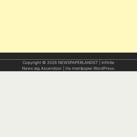
Copyright © 2026
NEWSPAPERLANDST
| Infinite
News від
Ascendoor
| На платформі
WordPress
.