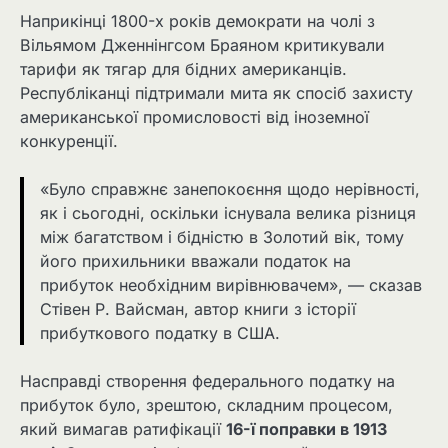
Наприкінці 1800-х років демократи на чолі з
Вільямом Дженнінгсом Браяном критикували
тарифи як тягар для бідних американців.
Республіканці підтримали мита як спосіб захисту
американської промисловості від іноземної
конкуренції.
«Було справжнє занепокоєння щодо нерівності,
як і сьогодні, оскільки існувала велика різниця
між багатством і бідністю в Золотий вік, тому
його прихильники вважали податок на
прибуток необхідним вирівнювачем», — сказав
Стівен Р. Вайсман, автор книги з історії
прибуткового податку в США.
Насправді створення федерального податку на
прибуток було, зрештою, складним процесом,
який вимагав ратифікації
16-ї поправки в 1913