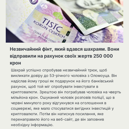
Незвичайний фінт, який вдався шахраям. Вони
відправили на рахунок своїх жертв 250 000
крон
Шахрай успішно спробував незвичайний трюк, щоб
викликати довіру до 53-річного чоловіка з Оломоуца. Він
надіслав йому гроші як подарунок на його банківський
рахунок, щоб той міг спробувати інвестувати в
криптовалюти. Зрештою він пограбував чоловіка на чверть
мільйона крон. Ошуканий чоловік розповів поліції, що в
червні минулого року відгукнувся на оголошення в
соцмережі, яке мало стосуватися вигідних інвестицій у
криптовалюти. Потім він натиснув посилання, яке
перенаправило його на веб-сайт, де він заповнив
необхідну інформацію.