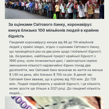
За оцінками Світового банку, коронавірус
кинув близько 100 мільйонів людей в крайню
бідність
Пандемія коронавірусу кинула від 88 до 114 мільйонів
людей у ​​крайні злидні, згідно з оцінками Світового банку,
що проводяться раз на два роки щодо глобальної бідності.
Це, безумовно, найбільший приріст крайньої бідності з
1990 року, коли починаються дані, і закінчується серією
зменшення кількості надзвичайно бідних понад два
десятиліття, яке Світовий банк визначає як життя на менше
$ 1,90 на день, або близько $ 700 на рік. В даний час
Світовий банк вважає, що в цілому від 703 млн. До 729
млн. Людей перебувають у крайній бідності, і ця кількість
може зрости ще більше в 2021 році. До пандемії кількість
людей,…