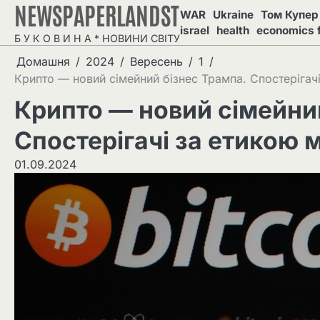
NEWSPAPERLANDST
Перейти
WAR
Ukraine
Том Купер 
до
israel
health
economics 
Б У К О В И Н А * НОВИНИ СВІТУ
вмісту
Домашня
2024
Вересень
1
Крипто — новий сімейний бізнес Трампа. Спостерігач
Крипто — новий сімейни
Спостерігачі за етикою 
01.09.2024