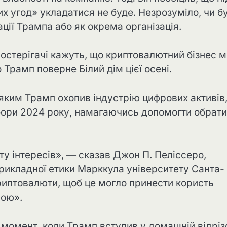
х угод» укладатися не буде. Незрозуміло, чи б
ції Трампа або як окрема організація.
постерігачі кажуть, що криптовалютний бізнес 
 Трамп поверне Білий дім цієї осені.
яким Трамп охопив індустрію цифрових активів
ибори 2024 року, намагаючись допомогти обрати
у інтересів», — сказав Джон П. Пеліссеро,
прикладної етики Марккула університету Санта-
риптовалюти, щоб це могло принести користь
мою».
 момент, коли Трамп вступив у домашній відріз