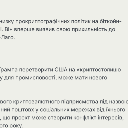
низку прокриптографічних політик на біткойн-
ні. Він вперше виявив свою прихильність до
-Лаго.
Трампа перетворити США на «криптостолицю
ву для промисловості, може мати нового
ового криптовалютного підприємства під назво
чний поштовх у соціальних мережах від їхнього
, що проект може створити конфлікт інтересів,
ого року.