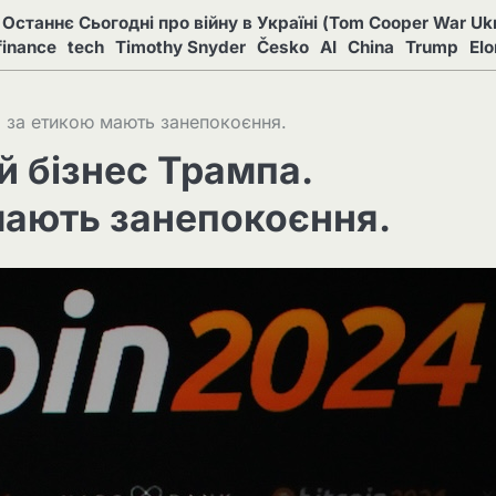
Останнє Сьогодні про війну в Україні (Tom Cooper War Ukr
finance
tech
Timothy Snyder
Česko
AI
China
Trump
El
і за етикою мають занепокоєння.
й бізнес Трампа.
мають занепокоєння.