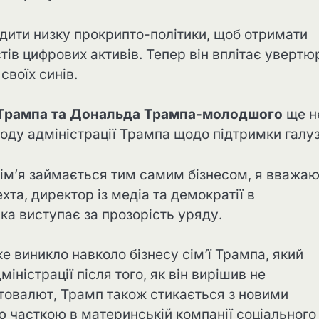
дити низку прокрипто-політики, щоб отримати
стів цифрових активів. Тепер він вплітає увертю
воїх синів.
 Трампа та Дональда Трампа-молодшого
ще н
оду адміністрації Трампа щодо підтримки галуз
сім’я займається тим самим бізнесом, я вважаю
хта, директор із медіа та демократії в
ка виступає за прозорість уряду.
е виникло навколо бізнесу сім’ї Трампа, який
іністрації після того, як він вирішив не
иптовалют, Трамп також стикається з новими
єю часткою в материнській компанії соціального