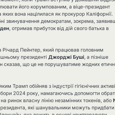
алювати його корумпованим, а віце-президент
 яких вона націлилася як прокурор Каліфорнії.
бні звинувачення демократам, зокрема, заявив
йден
, отримав прибуток від дій свого батька в
ав Річард Пейнтер, який працював головним
лишньому президенті
Джорджі Буші
, а пізніше
ін сказав, що це не порушуватиме жодних етичн
им Трамп обійняв з індустрії гігієнічних активі
вибори 2024 року, намагаючись допомогти обра
на ринок власну лінію незамінних токенів, або
резидента, які шанувальники можуть придбати
 блокчейн, яка лежить в основі криптовалюти.