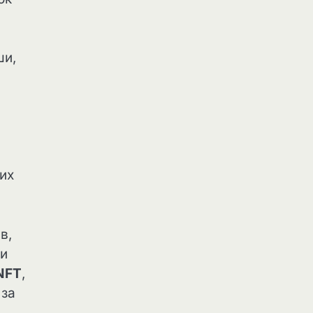
ши,
их
в,
ти
NFT
,
 за