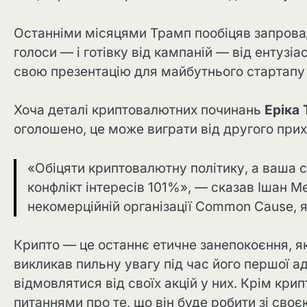
Останніми місяцями Трамп пообіцяв запрова
голоси — і готівку від кампаній — від ентузіа
свою презентацію для майбутнього стартапу с
Хоча деталі криптовалютних починань
Еріка
оголошено, це може виграти від другого прих
«Обіцяти криптовалютну політику, а ваша 
конфлікт інтересів 101%», — сказав Ішан Ме
некомерційній організації Common Cause, я
Крипто — це останнє етичне занепокоєння, як
викликав пильну увагу під час його першої адм
відмовлятися від своїх акцій у них. Крім кр
питаннями про те, що він буде робити зі сво