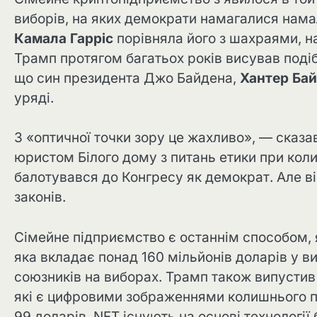
виборів, на яких демократи намагалися нам
Камала Гарріс
порівняла його з шахраями, на
Трамп протягом багатьох років висував поді
що син президента Джо Байдена,
Хантер Ба
уряді.
З «оптичної точки зору це жахливо», — сказ
юристом Білого дому з питань етики при ко
балотувався до Конгресу як демократ. Але в
законів.
Сімейне підприємство є останнім способом, як
яка вкладає понад 160 мільйонів доларів у 
союзників на виборах. Трамп також випустив 
які є цифровими зображеннями колишнього п
99 доларів. NFT існують на основі технології