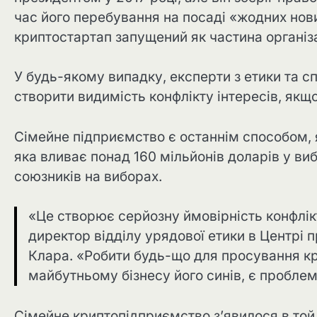
час його перебування на посаді «жодних нови
криптостартап запущений як частина організа
У будь-якому випадку, експерти з етики та с
створити видимість конфлікту інтересів, якщо
Сімейне підприємство є останнім способом, 
яка вливає понад 160 мільйонів доларів у в
союзників на виборах.
«Це створює серйозну ймовірність конфлікт
директор відділу урядової етики в Центрі 
Клара. «Робити будь-що для просування к
майбутньому бізнесу його синів, є пробле
Сімейне криптопідприємство з’явилося в той