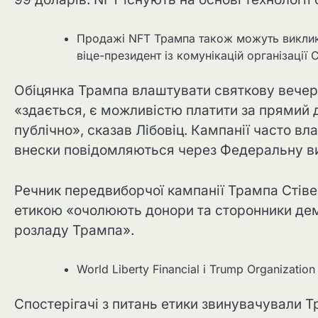
Продажі NFT Трампа також можуть виклик
віце-президент із комунікацій організації Ci
Обіцянка Трампа влаштувати святкову вечерю
«здається, є можливістю платити за прямий д
публічно», сказав Лібовіц. Кампанії часто вл
внески повідомляються через Федеральну виб
Речник передвиборчої кампанії Трампа Стівен
етикою «очолюють донори та сторонники дем
розладу Трампа».
World Liberty Financial і Trump Organizatio
Спостерігачі з питань етики звинувачували Тр