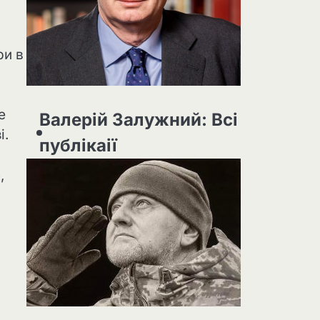
ри в
е
Валерій Залужний: Всі
і.
публікаії
,