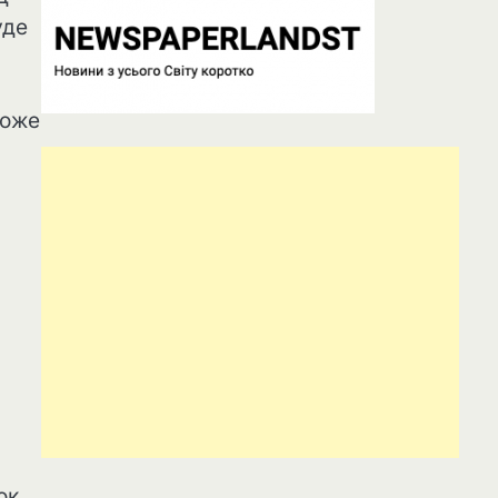
уде
може
,
ок