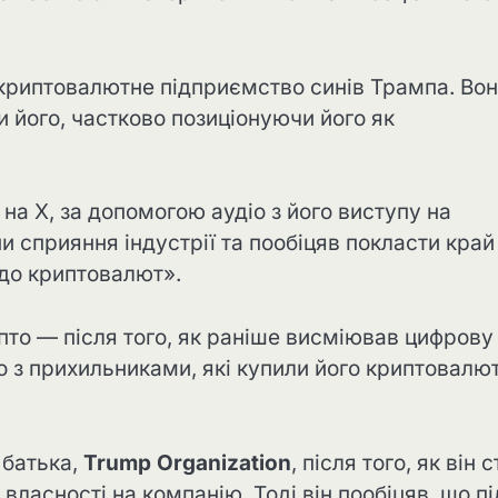
криптовалютне підприємство синів Трампа. Во
його, частково позиціонуючи його як
на X, за допомогою аудіо з його виступу на
ни сприяння індустрії та пообіцяв покласти край
до криптовалют».
пто — після того, як раніше висміював цифрову
 з прихильниками, які купили його криптовалют
 батька,
Trump Organization
, після того, як він 
 власності на компанію. Тоді він пообіцяв, що пі