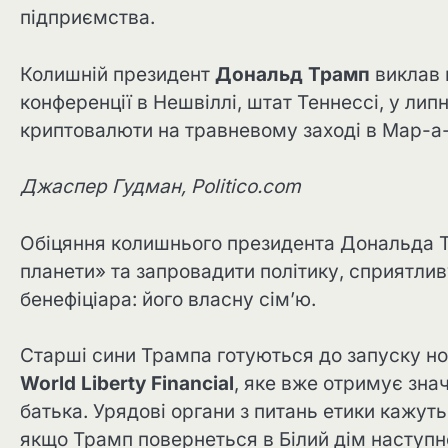
підприємства.
Колишній президент
Дональд Трамп
виклав 
конференції в Нешвіллі, штат Теннессі, у лип
криптовалюти на травневому заході в Мар-а
Джаспер Гудман, Politico.com
Обіцяння колишнього президента Дональда 
планети» та запровадити політику, сприятли
бенефіціара: його власну сім’ю.
Старші сини Трампа готуються до запуску н
World Liberty Financial
, яке вже отримує зна
батька. Урядові органи з питань етики кажуть
якщо Трамп повернеться в Білий дім наступн