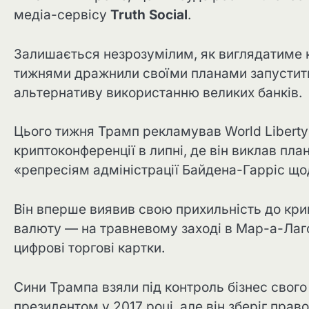
медіа-сервісу
Truth Social
.
Залишається незрозумілим, як виглядатиме 
тижнями дражнили своїми планами запустити 
альтернативу використанню великих банків.
Цього тижня Трамп рекламував World Liberty 
криптоконференції в липні, де він виклав пла
«репресіям адміністрації Байдена-Гарріс що
Він вперше виявив свою прихильність до кри
валюту — на травневому заході в Мар-а-Лаго
цифрові торгові картки.
Сини Трампа взяли під контроль бізнес свого
президентом у 2017 році, але він зберіг право