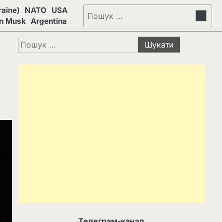
aine)
NATO
USA
Пошук:
on Musk
Argentina
Пошук:
Телеграм-канал