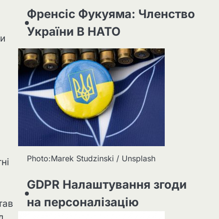
Френсіс Фукуяма: Членство
України В НАТО
ни
Photo:Marek Studzinski / Unsplash
ні
GDPR Налаштування згоди
на персоналізацію
став
д