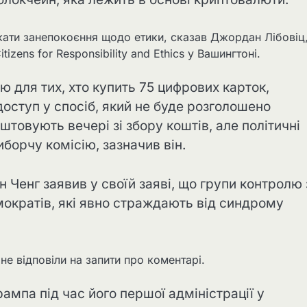
ати занепокоєння щодо етики, сказав Джордан Лібовіц
tizens for Responsibility and Ethics у Вашингтоні.
 для тих, хто купить 75 цифрових карток,
оступ у спосіб, який не буде розголошено
аштовують вечері зі збору коштів, але політичні
орчу комісію, зазначив він.
 Ченг заявив у своїй заяві, що групи контролю 
ократів, які явно страждають від синдрому
n не відповіли на запити про коментарі.
ампа під час його першої адміністрації у