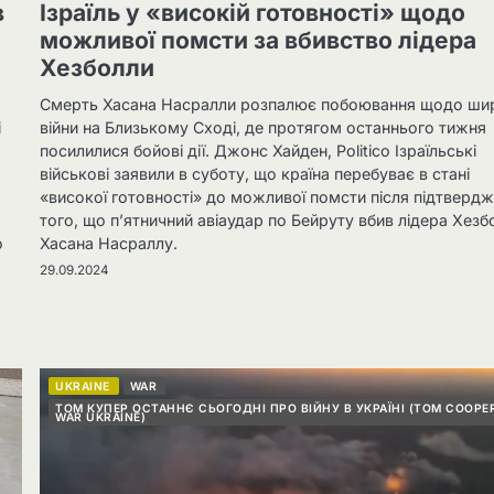
в
Ізраїль у «високій готовності» щодо
можливої ​​помсти за вбивство лідера
Хезболли
Смерть Хасана Насралли розпалює побоювання щодо ши
і
війни на Близькому Сході, де протягом останнього тижня
посилилися бойові дії. Джонс Хайден, Politico Ізраїльські
військові заявили в суботу, що країна перебуває в стані
«високої готовності» до можливої ​​помсти після підтверд
того, що п’ятничний авіаудар по Бейруту вбив лідера Хезб
о
Хасана Насраллу.
29.09.2024
UKRAINE
WAR
ТОМ КУПЕР ОСТАННЄ СЬОГОДНІ ПРО ВІЙНУ В УКРАЇНІ (TOM COOPE
WAR UKRAINE)