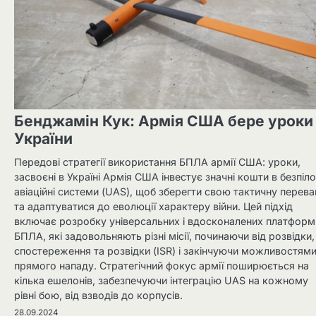
Бенджамін Кук: Армія США бере уроки
України
Передові стратегії використання БПЛА армії США: уроки,
засвоєні в Україні Армія США інвестує значні кошти в безпіло
авіаційні системи (UAS), щоб зберегти свою тактичну перева
та адаптуватися до еволюції характеру війни. Цей підхід
включає розробку універсальних і вдосконалених платформ
БПЛА, які задовольняють різні місії, починаючи від розвідки,
спостереження та розвідки (ISR) і закінчуючи можливостям
прямого нападу. Стратегічний фокус армії поширюється на
кілька ешелонів, забезпечуючи інтеграцію UAS на кожному
рівні бою, від взводів до корпусів.
28.09.2024