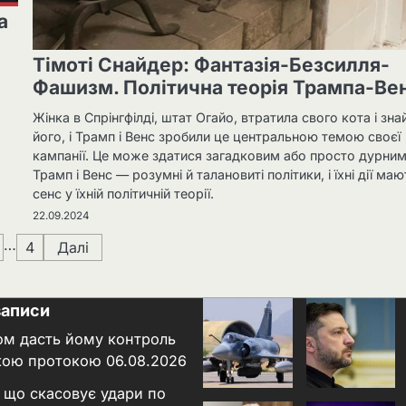
а
Тімоті Снайдер: Фантазія-Безсилля-
Фашизм. Політична теорія Трампа-Ве
Жінка в Спрінгфілді, штат Огайо, втратила свого кота і зн
його, і Трамп і Венс зробили це центральною темою своєї
кампанії. Це може здатися загадковим або просто дурним
Трамп і Венс — розумні й талановиті політики, і їхні дії маю
сенс у їхній політичній теорії.
22.09.2024
…
4
Далі
записи
ном дасть йому контроль
кою протокою
06.08.2026
 що скасовує удари по