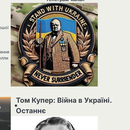
ршої
ження
олли
Том Купер: Війна в Україні.
R
Останнє