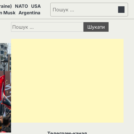
aine)
NATO
USA
Пошук:
on Musk
Argentina
Пошук:
Телеграм-канал