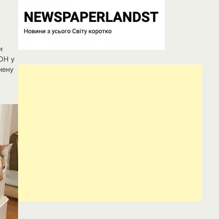
и
ОН у
нену