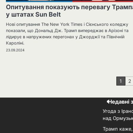
Опитування показують перевагу Трамп
у штатах Sun Belt
Нові опитування The New York Times і Сієнського коледжу
показали, що Дональд Дж. Трамп випереджає в Арізоні та
лідирує в напружених перегонах у Джорджії та Північній
Кароліні.
23.09.2024
Навігація
1
2
записів
Недавні 
Угода з Іра
над Ормузь
Трамп каже,