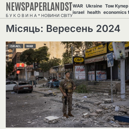
NEWSPAPERLANDST
Перейти
WAR
Ukraine
Том Купер 
до
israel
health
economics 
Б У К О В И Н А * НОВИНИ СВІТУ
вмісту
Місяць: Вересень 2024
ISRAEL
WAR