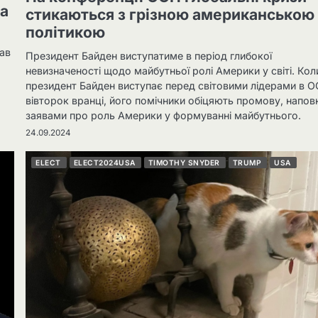
на
стикаються з грізною американською
політикою
зав
Президент Байден виступатиме в період глибокої
невизначеності щодо майбутньої ролі Америки у світі. Кол
президент Байден виступає перед світовими лідерами в О
вівторок вранці, його помічники обіцяють промову, напов
заявами про роль Америки у формуванні майбутнього.
24.09.2024
ELECT
ELECT2024USA
TIMOTHY SNYDER
TRUMP
USA