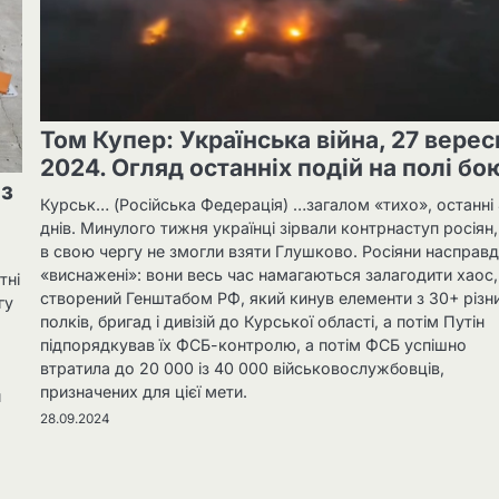
Том Купер: Українська війна, 27 верес
2024. Огляд останніх подій на полі бо
 з
Курськ… (Російська Федерація) …загалом «тихо», останні
днів. Минулого тижня українці зірвали контрнаступ росіян,
в свою чергу не змогли взяти Глушково. Росіяни насправд
«виснажені»: вони весь час намагаються залагодити хаос,
тні
створений Генштабом РФ, який кинув елементи з 30+ різн
гу
полків, бригад і дивізій до Курської області, а потім Путін
підпорядкував їх ФСБ-контролю, а потім ФСБ успішно
втратила до 20 000 із 40 000 військовослужбовців,
призначених для цієї мети.
и
28.09.2024