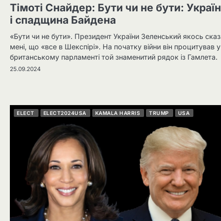
Тімоті Снайдер: Бути чи не бути: Украї
і спадщина Байдена
«Бути чи не бути». Президент України Зеленський якось ска
мені, що «все в Шекспірі». На початку війни він процитував у
британському парламенті той знаменитий рядок із Гамлета.
25.09.2024
ELECT
ELECT2024USA
KAMALA HARRIS
TRUMP
USA