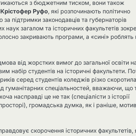
 стикаються з бюджетним тиском, вони також
к
Крістофер Руфо
, які розпочинають політично
о за підтримки законодавців та губернаторів
х наук загалом та історичних факультетів зокр
олосно закривають програми, а «сині» роблять 
дмова від жорстких вимог до загальної освіти н
вим набір студентів на історичні факультети. По
ориків серед студентів коледжів різко скоротил
д гуманітарних спеціальностей, вважаючи, що т
оча насправді це не так (спеціалісти з історії
осторі), громадська думка, як і раніше, моти
иправдовує скорочення історичних факультетів, 