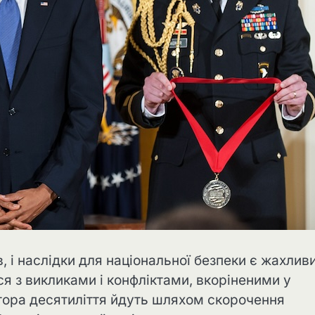
, і наслідки для національної безпеки є жахлив
я з викликами і конфліктами, вкоріненими у
втора десятиліття йдуть шляхом скорочення