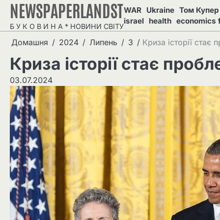
NEWSPAPERLANDST
Перейти
WAR
Ukraine
Том Купер 
до
israel
health
economics 
Б У К О В И Н А * НОВИНИ СВІТУ
вмісту
Домашня
2024
Липень
3
Криза історії стає
Криза історії стає проб
03.07.2024