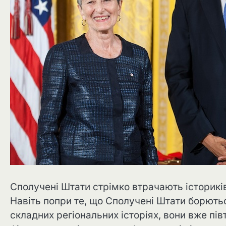
Сполучені Штати стрімко втрачають істориків
Навіть попри те, що Сполучені Штати борютьс
складних регіональних історіях, вони вже пі