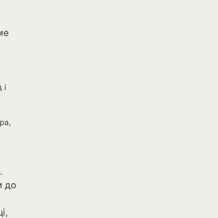
ме
 і
ра,
.
м до
і,