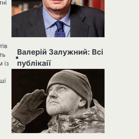
тні
тів
Валерій Залужний: Всі
ть
публікаії
 із
ші