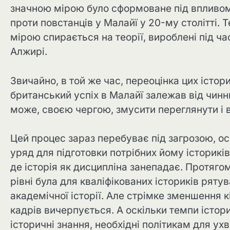
значною мірою було сформоване під впливом
проти повстанців у Малайї у 20-му столітті.
мірою спирається на теорії, вироблені під ч
Алжирі.
Звичайно, в той же час, переоцінка цих істор
британський успіх в Малайї залежав від чинни
може, своєю чергою, змусити переглянути і 
Цей процес зараз перебуває під загрозою, о
уряд для підготовки потрібних йому історикі
де історія як дисципліна занепадає. Протяго
рівні була для кваліфікованих істориків ря
академічної історії. Але стрімке зменшення к
кадрів вичерпується. А оскільки темпи істор
історичні знання, необхідні політикам для ух