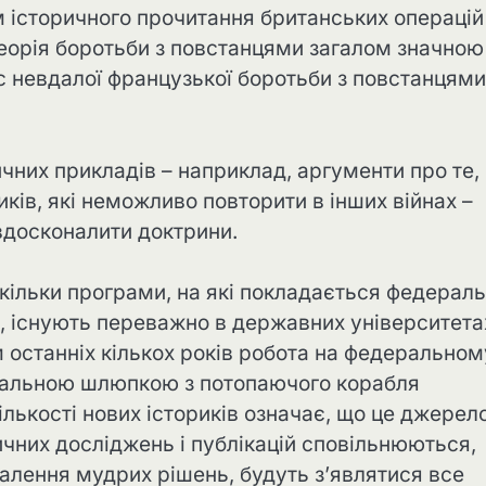
 історичного прочитання британських операцій
 Теорія боротьби з повстанцями загалом значною
ас невдалої французької боротьби з повстанцями
ичних прикладів – наприклад, аргументи про те,
ків, які неможливо повторити в інших війнах –
вдосконалити доктрини.
скільки програми, на які покладається федерал
в, існують переважно в державних університета
м останніх кількох років робота на федеральном
тувальною шлюпкою з потопаючого корабля
ількості нових істориків означає, що це джерел
ичних досліджень і публікацій сповільнюються,
валення мудрих рішень, будуть з’являтися все