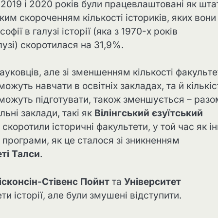
2019 і 2020 років були працевлаштовані як шта
ким скороченням кількості істориків, яких вони
офії в галузі історії (яка з 1970-х років
лузі) скоротилася на 31,9%.
ковців, але зі зменшенням кількості факульте
можуть навчати в освітніх закладах, та й кількіс
и можуть підготувати, також зменшується – разом
ьні заклади, такі як
Вілінгський єзуїтський
 скоротили історичні факультети, у той час як ін
 програми, як це сталося зі зникненням
ті Талси
.
ісконсін-Стівенс Пойнт
та
Університет
и історії, але були змушені відступити.