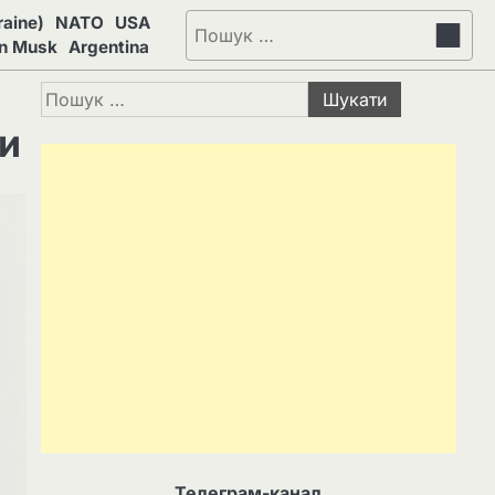
aine)
NATO
USA
Пошук:
on Musk
Argentina
Пошук:
ки
Телеграм-канал