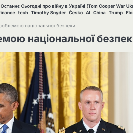
Останнє Сьогодні про війну в Україні (Tom Cooper War Ukr
finance
tech
Timothy Snyder
Česko
AI
China
Trump
El
 проблемою національної безпеки
лемою національної безпе