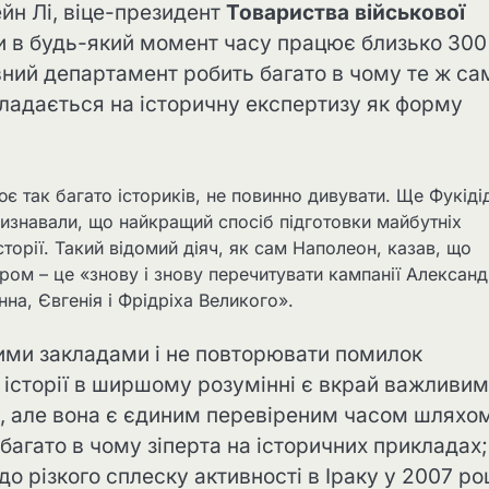
ейн Лі, віце-президент
Товариства військової
ни в будь-який момент часу працює близько 300
ний департамент робить багато в чому те ж са
кладається на історичну експертизу як форму
 так багато істориків, не повинно дивувати. Ще Фукідід
 визнавали, що найкращий спосіб підготовки майбутніх
історії. Такий відомий діяч, як сам Наполеон, казав, що
ом – це «знову і знову перечитувати кампанії Александ
на, Євгенія і Фрідріха Великого».
ними закладами і не повторювати помилок
ї історії в ширшому розумінні є вкрай важливим
ки, але вона є єдиним перевіреним часом шляхо
багато в чому зіперта на історичних прикладах;
о різкого сплеску активності в Іраку у 2007 роц