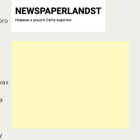
ого
ках
а
у