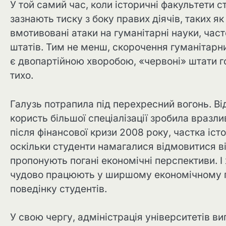
У той самий час, коли історичні факультети
зазнають тиску з боку правих діячів, таких я
вмотивовані атаки на гуманітарні науки, част
штатів. Тим не менш, скорочення гуманітарни
є двопартійною хворобою, «червоні» штати г
тихо.
Галузь потрапила під перехресний вогонь. Ві
користь більшої спеціалізації зробила вразли
після фінансової кризи 2008 року, частка іст
оскільки студенти намагалися відмовитися ві
пропонують погані економічні перспективи. І х
чудово працюють у ширшому економічному пр
поведінку студентів.
У свою чергу, адміністрація університетів в