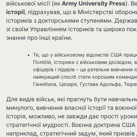
військової місії (як
Army University Press
). В
історії
, підрахував, що в Міністерстві оборо
істориків з докторськими ступенями. Держав
зі своїм Управлінням істориків та широко по
знання про інші країни.
Те, що у військовому відомстві США працює
Полібій, історики з військовим досвідом,
офіцерів і лідерів – це ретельне вивчення 
найкращий спосіб стати хорошим командир
Ганнібала, Цезаря, Густава Адольфа, Тюрен
Для видів військ, які прагнуть бути навчаль
минулого, вивчення власної історії та воєнно
Історія, можливо, не завжди дає прості уро
стратегічної мудрості. Воєнна доктрина США 
наприклад, стратегічний задум, який призвів д