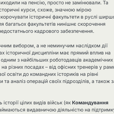
виходили на пенсію, просто не замінювали. Та
 історичні курси, схоже, значною мірою
скорочувати історичні факультети в руслі ширш
ля багатьох факультетів нинішнє скорочення
 недостатнього кадрового забезпечення.
тичним вибором, а не неминучим наслідком дії
ах історичної дисципліни має прямий вплив на
є одним з найбільших роботодавців академічних
на різних посадах – від офісних тренерів у рам
ої освіти до командних істориків на рівні
и та аналіз операцій своїх підрозділів, а також з
історії цілих видів військ (як
Командування
 займаються видавничою діяльністю на підтримк