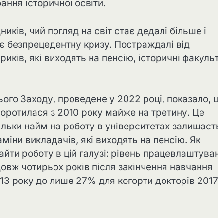
ання історичної освіти.
иків, чий погляд на світ стає дедалі більше і
є безпрецедентну кризу. Постраждалі від
иків, які виходять на пенсію, історичні факуль
ого Заходу, проведене у 2022 році, показало, 
скоротилася з 2010 року майже на третину. Це
льки найм на роботу в університетах залишаєт
аміни викладачів, які виходять на пенсію. Як
айти роботу в цій галузі: рівень працевлаштува
овж чотирьох років після закінчення навчання
013 року до лише 27% для когорти докторів 2017