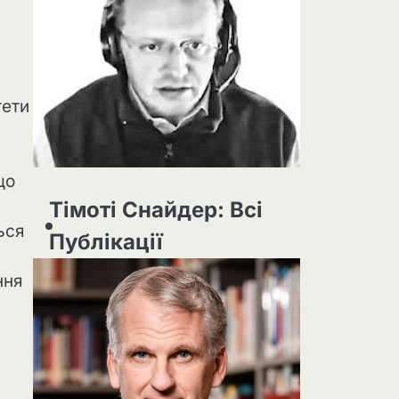
тети
що
Тімоті Снайдер: Всі
ься
Публікації
ння