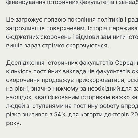
фінансування історичних факультетів і занедб
Це загрожує появою покоління політиків і радн
загрозливіше поверхневим. Історія пережива
бюджетних скорочень і відмови замінити істор
вишів зараз стрімко скорочуються.
Дослідження історичних факультетів Середнь
кількість постійних викладачів факультетів 
скорочення продовжує прискорюватися, оскі
на рівні, значно нижчому за необхідний для з
наслідок, кваліфікованим історикам важко зн
людей зі ступенями на постійну роботу впрод
різко знизився з 54% для когорти докторів 2
року.