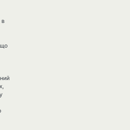
 в
 що
ьний
х,
у
о