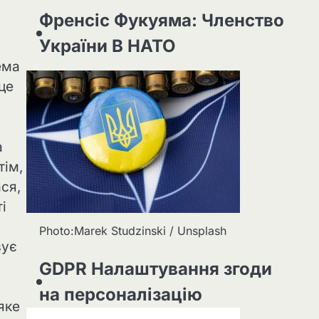
Френсіс Фукуяма: Членство
України В НАТО
ема
це
а
тім,
ася,
і
Photo:Marek Studzinski / Unsplash
вує
GDPR Налаштування згоди
на персоналізацію
яке