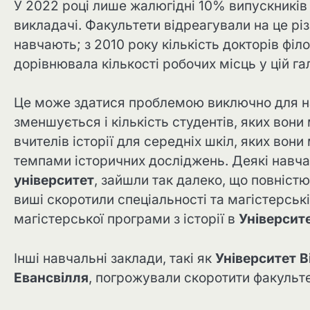
У 2022 році лише жалюгідні 10% випускників 
викладачі. Факультети відреагували на це різ
навчають; з 2010 року кількість докторів філос
дорівнювала кількості робочих місць у цій га
Це може здатися проблемою виключно для нау
зменшується і кількість студентів, яких вони 
вчителів історії для середніх шкіл, яких вон
темпами історичних досліджень. Деякі навчал
університет
, зайшли так далеко, що повністю
виші скоротили спеціальності та магістерські
магістерської програми з історії в
Університе
Інші навчальні заклади, такі як
Університет В
Евансвілля
, погрожували скоротити факультет