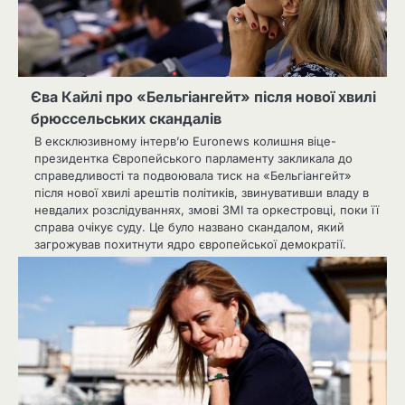
Єва Кайлі про «Бельгіангейт» після нової хвилі
брюссельських скандалів
В ексклюзивному інтерв’ю Euronews колишня віце-
президентка Європейського парламенту закликала до
справедливості та подвоювала тиск на «Бельгіангейт»
після нової хвилі арештів політиків, звинувативши владу в
невдалих розслідуваннях, змові ЗМІ та оркестровці, поки її
справа очікує суду. Це було названо скандалом, який
загрожував похитнути ядро ​​європейської демократії.