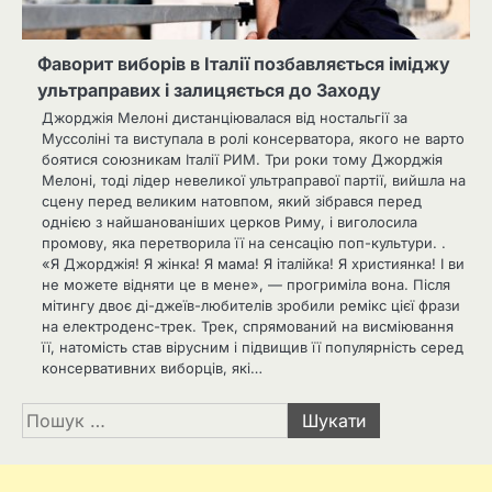
Фаворит виборів в Італії позбавляється іміджу
ультраправих i залицяється до Заходу
Джорджія Мелоні дистанціювалася від ностальгії за
Муссоліні та виступала в ролі консерватора, якого не варто
боятися союзникам Італії РИМ. Три роки тому Джорджія
Мелоні, тоді лідер невеликої ультраправої партії, вийшла на
сцену перед великим натовпом, який зібрався перед
однією з найшанованіших церков Риму, і виголосила
промову, яка перетворила її на сенсацію поп-культури. .
«Я Джорджія! Я жінка! Я мама! Я італійка! Я християнка! І ви
не можете відняти це в мене», — прогриміла вона. Після
мітингу двоє ді-джеїв-любителів зробили ремікс цієї фрази
на електроденс-трек. Трек, спрямований на висміювання
її, натомість став вірусним і підвищив її популярність серед
консервативних виборців, які…
Пошук: