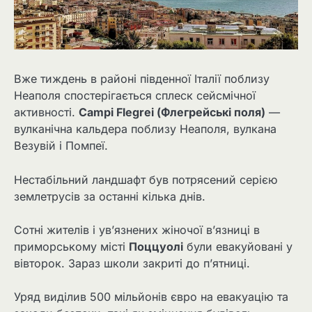
Вже тиждень в районі південної Італії поблизу
Неаполя спостерігається сплеск сейсмічної
активності.
Campi Flegrei (Флегрейські поля)
—
вулканічна кальдера поблизу Неаполя, вулкана
Везувій і Помпеї.
Нестабільний ландшафт був потрясений серією
землетрусів за останні кілька днів.
Сотні жителів і ув’язнених жіночої в’язниці в
приморському місті
Поццуолі
були евакуйовані у
вівторок. Зараз школи закриті до п’ятниці.
Уряд виділив 500 мільйонів євро на евакуацію та