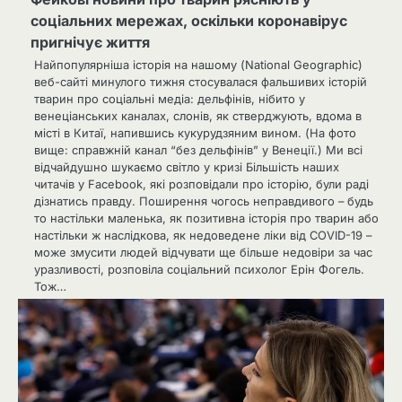
соціальних мережах, оскільки коронавірус
пригнічує життя
Найпопулярніша історія на нашому (National Geographic)
веб-сайті минулого тижня стосувалася фальшивих історій
тварин про соціальні медіа: дельфінів, нібито у
венеціанських каналах, слонів, як стверджують, вдома в
місті в Китаї, напившись кукурудзяним вином. (На фото
вище: справжній канал “без дельфінів” у Венеції.) Ми всі
відчайдушно шукаємо світло у кризі Більшість наших
читачів у Facebook, які розповідали про історію, були раді
дізнатись правду. Поширення чогось неправдивого – будь
то настільки маленька, як позитивна історія про тварин або
настільки ж наслідкова, як недоведене ліки від COVID-19 –
може змусити людей відчувати ще більше недовіри за час
уразливості, розповіла соціальний психолог Ерін Фогель.
Тож…