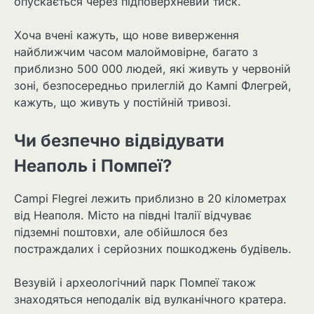
опускається через підповерхневий тиск.
Хоча вчені кажуть, що нове виверження
найближчим часом малоймовірне, багато з
приблизно 500 000 людей, які живуть у червоній
зоні, безпосередньо прилеглій до Кампі Флегрей,
кажуть, що живуть у постійній тривозі.
Чи безпечно відвідувати
Неаполь і Помпеї?
Campi Flegrei лежить приблизно в 20 кілометрах
від Неаполя. Місто на півдні Італії відчуває
підземні поштовхи, але обійшлося без
постраждалих і серйозних пошкоджень будівель.
Везувій і археологічний парк Помпеї також
знаходяться неподалік від вулканічного кратера.