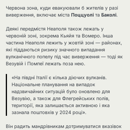
Червона зона, куди евакуювали б жителів у разі
виверження, включає міста
Поццуолі
та
Баколі
.
Деякі передмістя Неаполя також лежать у
червоній зоні, зокрема Кьяйя та Вомеро. Інша
частина Неаполя лежить у жовтій зоні — районах,
які піддаються ризику значного випадання
вулканічного попелу під час виверження — тоді як
Везувій і Помпеї лежать поза нею.
«На півдні Італії є кілька діючих вулканів.
Національне планування на випадок
надзвичайних ситуацій було оновлено для
Везувію, а також для Флегрейських полів,
території, яка залишається активною і яка
зазнала поштовхів у 2024 році».
Він радить мандрівникам дотримуватися вказівок