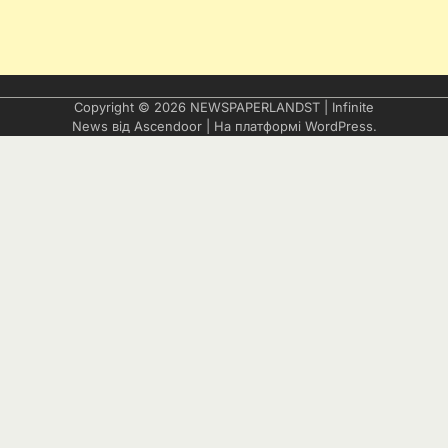
Copyright © 2026
NEWSPAPERLANDST
| Infinite
News від
Ascendoor
| На платформі
WordPress
.