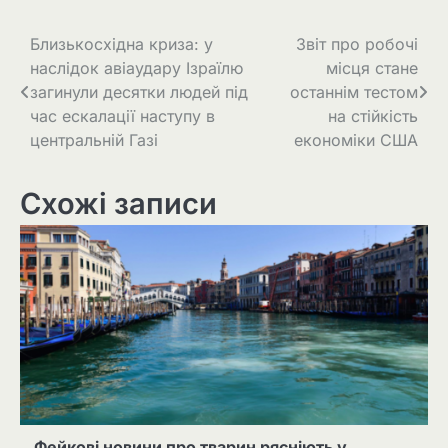
Навігація
Близькосхідна криза: у
Звіт про робочі
наслідок авіаудару Ізраїлю
місця стане
записів
загинули десятки людей під
останнім тестом
час ескалації наступу в
на стійкість
центральній Газі
економіки США
Схожі записи
Фейкові новини про тварин рясніють у