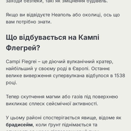
заходи безпеки, такі як зміцнення будівель.
Якщо ви відвідуєте Неаполь або околиці, ось що
вам потрібно знати.
Що відбувається на Кампі
Флегрей?
Campi Flegrei – це діючий вулканічний кратер,
найбільший у своєму роді в Європі. Останнє
велике виверження супервулкана відбулося в 1538
році.
Тепер скупчення магми або газів під поверхнею
викликає сплеск сейсмічної активності.
У цьому районі спостерігається явище, відоме як
брадисейм
, коли ґрунт піднімається та