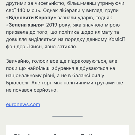
другими за чисельністю, більш-менш утримуючи
свої 140 місць. Однак ліберали у вигляді групи
«
Відновити Європу
» зазнали ударів, тоді як
«
Зелена хвиля
» 2019 року, яка значною мірою
призвела до того, що політика щодо клімату та
довкілля виділяється на порядку денному Комісії
фон дер Ляйєн, явно затихло.
Звичайно, голоси все ще підраховуються, але
поки що найбільші збурення відбуваються на
національному рівні, а не в балансі сил у
Брюсселі. Але торг між політичними групами ще
не почався серйозно.
euronews.com