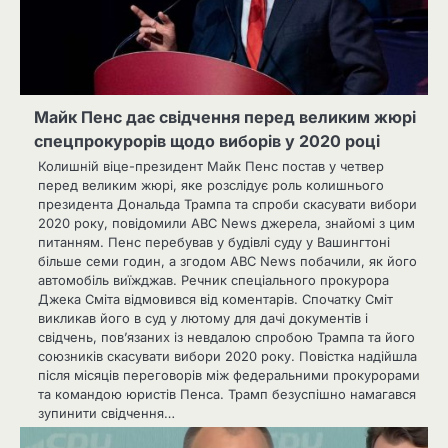
Майк Пенс дає свідчення перед великим жюрі
спецпрокурорів щодо виборів у 2020 році
Колишній віце-президент Майк Пенс постав у четвер
перед великим жюрі, яке розслідує роль колишнього
президента Дональда Трампа та спроби скасувати вибори
2020 року, повідомили ABC News джерела, знайомі з цим
питанням. Пенс перебував у будівлі суду у Вашингтоні
більше семи годин, а згодом ABC News побачили, як його
автомобіль виїжджав. Речник спеціального прокурора
Джека Сміта відмовився від коментарів. Спочатку Сміт
викликав його в суд у лютому для дачі документів і
свідчень, пов’язаних із невдалою спробою Трампа та його
союзників скасувати вибори 2020 року. Повістка надійшла
після місяців переговорів між федеральними прокурорами
та командою юристів Пенса. Трамп безуспішно намагався
зупинити свідчення…