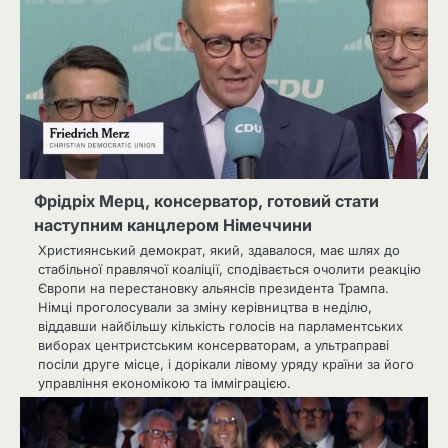
Фрідріх Мерц, консерватор, готовий стати
наступним канцлером Німеччини
Християнський демократ, який, здавалося, має шлях до
стабільної правлячої коаліції, сподівається очолити реакцію
Європи на перестановку альянсів президента Трампа.
Німці проголосували за зміну керівництва в неділю,
віддавши найбільшу кількість голосів на парламентських
виборах центристським консерваторам, а ультраправі
посіли друге місце, і дорікали лівому уряду країни за його
управління економікою та імміграцією.