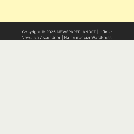
Copyright © 2026
NEWSPAPERLANDST
| Infinite
News від
Ascendoor
| На платформі
WordPress
.