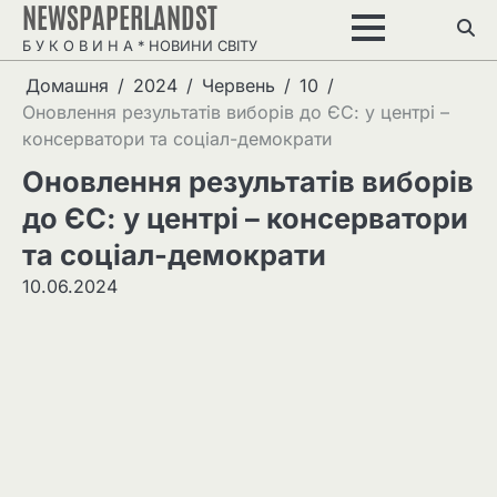
NEWSPAPERLANDST
Перейти
до
Б У К О В И Н А * НОВИНИ СВІТУ
вмісту
Домашня
2024
Червень
10
Оновлення результатів виборів до ЄС: у центрі –
консерватори та соціал-демократи
Оновлення результатів виборів
до ЄС: у центрі – консерватори
та соціал-демократи
10.06.2024