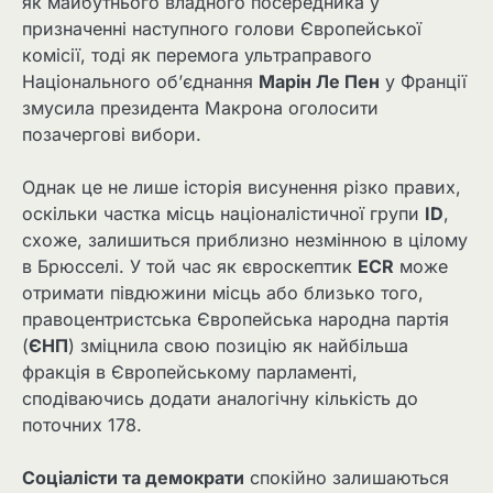
як майбутнього владного посередника у
призначенні наступного голови Європейської
комісії, тоді як перемога ультраправого
Національного об’єднання
Марін Ле Пен
у Франції
змусила президента Макрона оголосити
позачергові вибори.
Однак це не лише історія висунення різко правих,
оскільки частка місць націоналістичної групи
ID
,
схоже, залишиться приблизно незмінною в цілому
в Брюсселі. У той час як євроскептик
ECR
може
отримати півдюжини місць або близько того,
правоцентристська Європейська народна партія
(
ЄНП
) зміцнила свою позицію як найбільша
фракція в Європейському парламенті,
сподіваючись додати аналогічну кількість до
поточних 178.
Соціалісти та демократи
спокійно залишаються