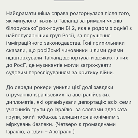
Найдраматичніша справа розгорнулася після того,
як минулого тижня в Таїланді затримали членів
білорусської рок-групи Бі-2, яка є родом з однієї з
найпопулярніших груп Росії, за порушення
імміграційного законодавства. Їхні прихильники
сказали, що російські чиновники цілими днями
підштовхували Таїланд депортувати деяких із них
до Росії, де музикантів могли загрожувати
судовим переслідуванням за критику війни.
До середи рокери уникли цієї долі завдяки
втручанню ізраїльських та австралійських
дипломатів, які організували депортацію всіх семи
учасників групи до Ізраїлю, за словами адвоката
групи, який побажав залишитися анонімним з
міркувань безпеки. (Четверо є громадянами
Ізраїлю, а один – Австралії.)