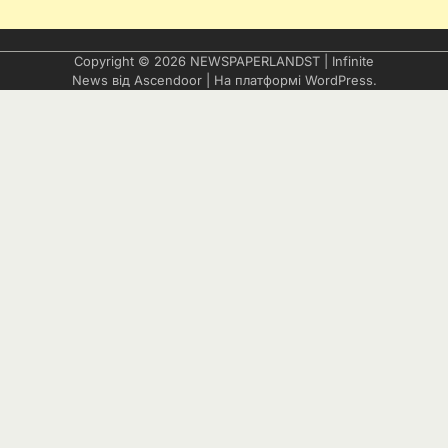
Copyright © 2026
NEWSPAPERLANDST
| Infinite
News від
Ascendoor
| На платформі
WordPress
.