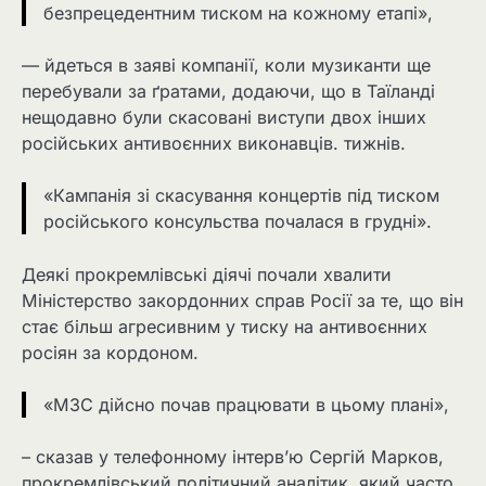
безпрецедентним тиском на кожному етапі»,
— йдеться в заяві компанії, коли музиканти ще
перебували за ґратами, додаючи, що в Таїланді
нещодавно були скасовані виступи двох інших
російських антивоєнних виконавців. тижнів.
«Кампанія зі скасування концертів під тиском
російського консульства почалася в грудні».
Деякі прокремлівські діячі почали хвалити
Міністерство закордонних справ Росії за те, що він
стає більш агресивним у тиску на антивоєнних
росіян за кордоном.
«MЗС дійсно почав працювати в цьому плані»,
– сказав у телефонному інтерв’ю Сергій Марков,
прокремлівський політичний аналітик, який часто