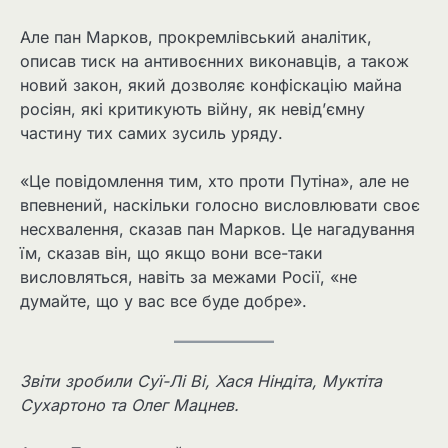
Але пан Марков, прокремлівський аналітик,
описав тиск на антивоєнних виконавців, а також
новий закон, який дозволяє конфіскацію майна
росіян, які критикують війну, як невід’ємну
частину тих самих зусиль уряду.
«Це повідомлення тим, хто проти Путіна», але не
впевнений, наскільки голосно висловлювати своє
несхвалення, сказав пан Марков. Це нагадування
їм, сказав він, що якщо вони все-таки
висловляться, навіть за межами Росії, «не
думайте, що у вас все буде добре».
Звіти зробили Суї-Лі Ві, Хася Ніндіта, Муктіта
Сухартоно та Олег Мацнев.