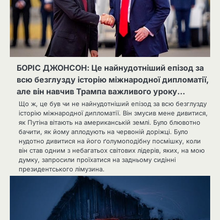
БОРІС ДЖОНСОН: Це найнудотніший епізод за
всю безглузду історію міжнародної дипломатії,
але він навчив Трампа важливого уроку…
Що ж, це був чи не найнудотніший епізод за всю безглузду
історію міжнародної дипломатії. Він змусив мене дивитися,
як Путіна вітають на американській землі. Було блювотно
бачити, як йому аплодують на червоній доріжці. Було
нудотно дивитися на його ґолумоподібну посмішку, коли
він став одним з небагатьох світових лідерів, яких, на мою
думку, запросили проїхатися на задньому сидінні
президентського лімузина.