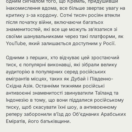
одним сигналом того, що Кремль, придушивши
інакомислення вдома, все більше звертає увагу на
критику з-за кордону. Сотні тисяч росіян втекли
після початку війни, включаючи багатьох
знаменитостей, які все ще можуть зв’язатися зі
своїми шанувальниками через такі платформи, як
YouTube, який залишається доступним у Росії.
Одними з перших, хто відчуває цей зростаючий
тиск, є популярні виконавці, які зібрали велику
аудиторію в популярних серед російських
емігрантів місцях, таких як Дубай і Південно-
Східна Азія. Останніми тижнями російські
антивоєнні знаменитості звинуватили Таїланд та
Індонезію в тому, що вони піддалися російському
тиску, щоб скасувати їхні шоу, а антивоєнному
реперу заборонили в’їзд до Об’єднаних Арабських
Еміратів, його батьківщини.