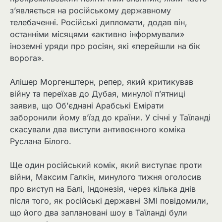
з’являється на російському державному
телебаченні. Російські дипломати, додав він,
останніми місяцями «активно інформували»
іноземні уряди про росіян, які «перейшли на бік
ворога».
Алішер Моргенштерн, репер, який критикував
війну та переїхав до Дубая, минулої п’ятниці
заявив, що Об’єднані Арабські Емірати
заборонили йому в’їзд до країни. У січні у Таїланді
скасували два виступи антивоєнного коміка
Руслана Білого.
Ще один російський комік, який виступає проти
війни, Максим Галкін, минулого тижня оголосив
про виступ на Балі, Індонезія, через кілька днів
після того, як російські державні ЗМІ повідомили,
що його два заплановані шоу в Таїланді були