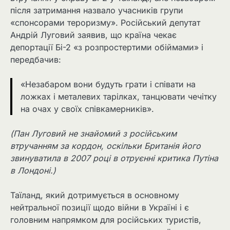
після затримання назвало учасників групи
«спонсорами тероризму». Російський депутат
Андрій Луговий заявив, що країна чекає
депортації Бі-2 «з розпростертими обіймами» і
передбачив:
«Незабаром вони будуть грати і співати на
ложках і металевих тарілках, танцювати чечітку
на очах у своїх співкамерників».
(Пан Луговий не знайомий з російським
втручанням за кордон, оскільки Британія його
звинуватила в 2007 році в отруєнні критика Путіна
в Лондоні.)
Таїланд, який дотримується в основному
нейтральної позиції щодо війни в Україні і є
головним напрямком для російських туристів,