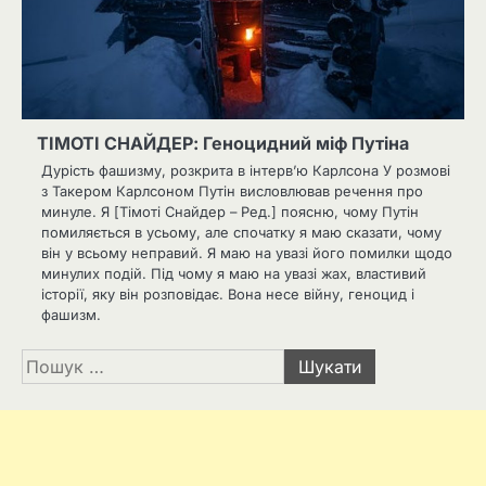
ТІМОТІ СНАЙДЕР: Геноцидний міф Путіна
Дурість фашизму, розкрита в інтерв’ю Карлсона У розмові
з Такером Карлсоном Путін висловлював речення про
минуле. Я [Тімоті Снайдер – Ред.] поясню, чому Путін
помиляється в усьому, але спочатку я маю сказати, чому
він у всьому неправий. Я маю на увазі його помилки щодо
минулих подій. Під чому я маю на увазі жах, властивий
історії, яку він розповідає. Вона несе війну, геноцид і
фашизм.
Пошук: