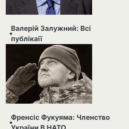
Валерій Залужний: Всі
публікаії
Френсіс Фукуяма: Членство
України В НАТО