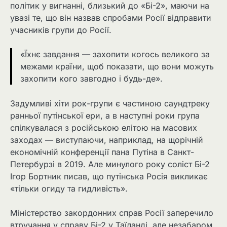
політик у вигнанні, близький до «Бі-2», маючи на
увазі те, що він назвав спробами Росії відправити
учасників групи до Росії.
«Їхнє завдання — захопити когось великого за
межами країни, щоб показати, що вони можуть
захопити кого завгодно і будь-де».
Задумливі хіти рок-групи є частиною саундтреку
ранньої путінської ери, а в наступні роки група
спілкувалася з російською елітою на масових
заходах — виступаючи, наприклад, на щорічній
економічній конференції пана Путіна в Санкт-
Петербурзі в 2019. Але минулого року соліст Бі-2
Ігор Бортник писав, що путінська Росія викликає
«тільки огиду та гидливість».
Міністерство закордонних справ Росії заперечило
втручання у справу Бі-2 у Таїланді, але незабаром