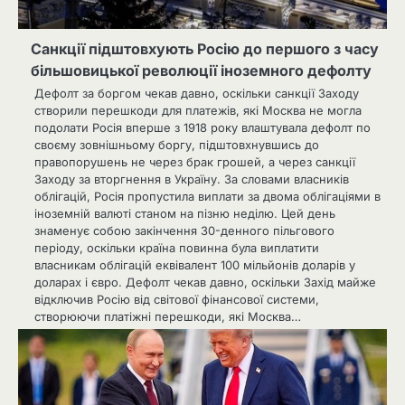
Санкції підштовхують Росію до першого з часу
більшовицької революції іноземного дефолту
Дефолт за боргом чекав давно, оскільки санкції Заходу
створили перешкоди для платежів, які Москва не могла
подолати Росія вперше з 1918 року влаштувала дефолт по
своєму зовнішньому боргу, підштовхнувшись до
правопорушень не через брак грошей, а через санкції
Заходу за вторгнення в Україну. За словами власників
облігацій, Росія пропустила виплати за двома облігаціями в
іноземній валюті станом на пізню неділю. Цей день
знаменує собою закінчення 30-денного пільгового
періоду, оскільки країна повинна була виплатити
власникам облігацій еквівалент 100 мільйонів доларів у
доларах і євро. Дефолт чекав давно, оскільки Захід майже
відключив Росію від світової фінансової системи,
створюючи платіжні перешкоди, які Москва…