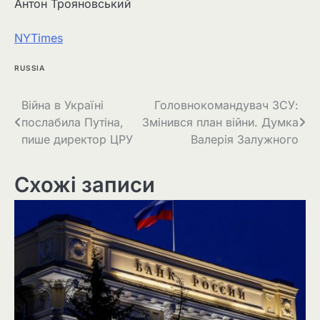
Антон Трояновський
NYTimes
RUSSIA
Навігація
Війна в Україні
Головнокомандувач ЗСУ:
послабила Путіна,
Змінився план війни. Думка
записів
пише директор ЦРУ
Валерія Залужного
Схожі записи