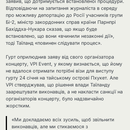
заявив, що дотримується встановленої процедури.
Відповідаючи на запитання журналіста в середу
про можливу депортацію до Росії учасників групи
Бі-2, міністр закордонних справ країни Парнпрі
Бахіддха-Нукара сказав, що якщо буде
встановлено, що вони «вчинили незаконні дії»,
тоді Таїланд «повинен слідувати процес».
Гурт оприлюднив заяву від свого організатора
концерту, VPI Event, у якому визнається, що йому
не вдалося отримати потрібні візи для виступу
гурту 24 січня на тайському острові Пхукет. Але
VPI стверджував, що рішення влади Таїланду
заарештувати виконавців, а не накласти санкції на
організаторів концерту, було надзвичайно
жорстким.
«Ми докладаємо всіх зусиль, щоб звільнити
виконавців, але ми стикаємося з