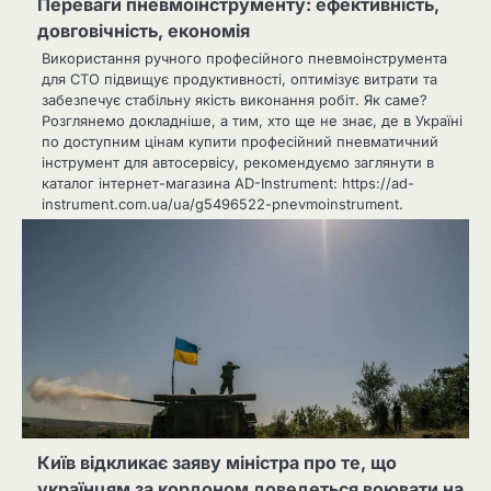
Переваги пневмоінструменту: ефективність,
довговічність, економія
Використання ручного професійного пневмоінструмента
для СТО підвищує продуктивності, оптимізує витрати та
забезпечує стабільну якість виконання робіт. Як саме?
Розглянемо докладніше, а тим, хто ще не знає, де в Україні
по доступним цінам купити професійний пневматичний
інструмент для автосервісу, рекомендуємо заглянути в
каталог інтернет-магазина AD-Instrument: https://ad-
instrument.com.ua/ua/g5496522-pnevmoinstrument.
Київ відкликає заяву міністра про те, що
українцям за кордоном доведеться воювати на