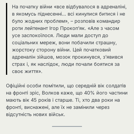
На початку війни «все відбувалося в адреналіні,
в якомусь піднесенні… всі кинулися битися і не
було жодних проблем», – розповів командир
роти лейтенант Ігор Прокоп’як. «Але з часом
усе заспокоїлося. Люди мали доступ до
соціальних мереж, вони побачили страшну,
жорстоку сторону війни. Цей початковий
адреналін зійшов, мозок прокинувся, з’явився
страх і, як наслідок, люди почали боятися за
своє життя».
Офіційні особи помітили, що середній вік солдатів
на фронті зріс, Волков каже, що 40% його частини
мають вік 45 років і старше. Ті, хто два роки на
фронті, виснажені, але їх не замінили через
відсутність нових військ.