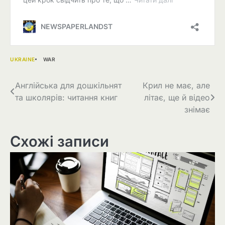
UKRAINE
WAR
Навігація
Англійська для дошкільнят
Крил не має, але
та школярів: читання книг
літає, ще й відео
записів
знімає
Схожі записи