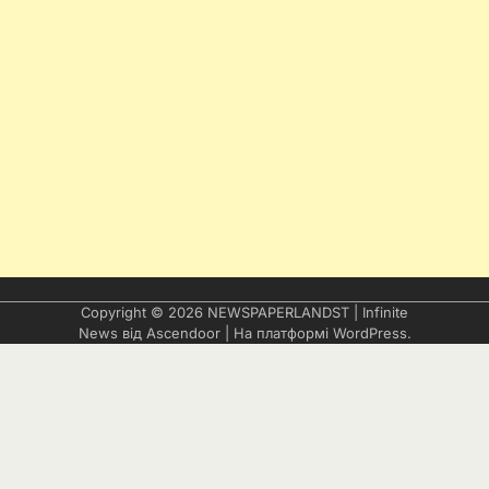
Copyright © 2026
NEWSPAPERLANDST
| Infinite
News від
Ascendoor
| На платформі
WordPress
.