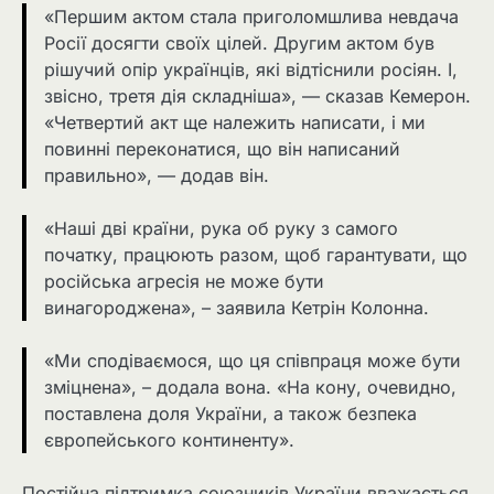
«Першим актом стала приголомшлива невдача
Росії досягти своїх цілей. Другим актом був
рішучий опір українців, які відтіснили росіян. І,
звісно, третя дія складніша», — сказав Кемерон.
«Четвертий акт ще належить написати, і ми
повинні переконатися, що він написаний
правильно», — додав він.
«Наші дві країни, рука об руку з самого
початку, працюють разом, щоб гарантувати, що
російська агресія не може бути
винагороджена», – заявила Кетрін Колонна.
«Ми сподіваємося, що ця співпраця може бути
зміцнена», – додала вона. «На кону, очевидно,
поставлена доля України, а також безпека
європейського континенту».
Постійна підтримка союзників України вважається