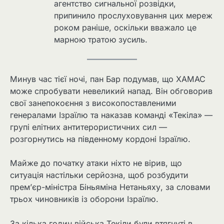
агентство сигнальної розвідки,
припинило прослуховування цих мереж
роком раніше, оскільки вважало це
марною тратою зусиль.
Минув час тієї ночі, пан Бар подумав, що ХАМАС
може спробувати невеликий напад. Він обговорив
свої занепокоєння з високопоставленими
генералами Ізраїлю та наказав команді «Текіла» —
групі елітних антитерористичних сил —
розгорнутись на південному кордоні Ізраїлю.
Майже до початку атаки ніхто не вірив, що
ситуація настільки серйозна, щоб розбудити
прем’єр-міністра Біньяміна Нетаньяху, за словами
трьох чиновників із оборони Ізраїлю.
За кілька годин війська Текіли були втягнуті в