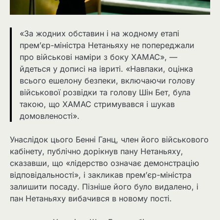
«За жодних обставин і на жодному етапі
прем’єр-міністра Нетаньяху не попереджали
про військові наміри з боку ХАМАС», —
йдеться у дописі на івриті. «Навпаки, оцінка
всього ешелону безпеки, включаючи голову
військової розвідки та голову Шін Бет, була
такою, що ХАМАС стримувався і шукав
домовленості».
Унаслідок цього Бенні Ганц, член його військового
кабінету, публічно дорікнув пану Нетаньяху,
сказавши, що «лідерство означає демонстрацію
відповідальності», і закликав прем’єр-міністра
залишити посаду. Пізніше його було видалено, і
пан Нетаньяху вибачився в новому пості.