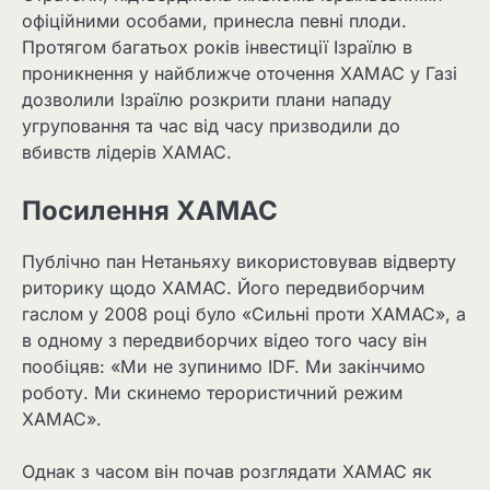
офіційними особами, принесла певні плоди.
Протягом багатьох років інвестиції Ізраїлю в
проникнення у найближче оточення ХАМАС у Газі
дозволили Ізраїлю розкрити плани нападу
угруповання та час від часу призводили до
вбивств лідерів ХАМАС.
Посилення ХАМАС
Публічно пан Нетаньяху використовував відверту
риторику щодо ХАМАС. Його передвиборчим
гаслом у 2008 році було «Сильні проти ХАМАС», а
в одному з передвиборчих відео того часу він
пообіцяв: «Ми не зупинимо IDF. Ми закінчимо
роботу. Ми скинемо терористичний режим
ХАМАС».
Однак з часом він почав розглядати ХАМАС як