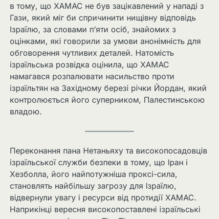
в тому, що ХАМАС не був зацікавлений у нападі з
Гази, який міг би спричинити нищівну відповідь
Ізраїлю, за словами п’яти осіб, знайомих з
оцінками, які говорили за умови анонімність для
обговорення чутливих деталей. Натомість
ізраїльська розвідка оцінила, що ХАМАС
намагався розпалювати насильство проти
ізраїльтян на Західному березі річки Йордан, який
контролюється його суперником, Палестинською
владою.
Переконання пана Нетаньяху та високопосадовців
ізраїльської служби безпеки в тому, що Іран і
Хезболла, його найпотужніша проксі-сила,
становлять найбільшу загрозу для Ізраїлю,
відвернули увагу і ресурси від протидії ХАМАС.
Наприкінці вересня високопоставлені ізраїльські