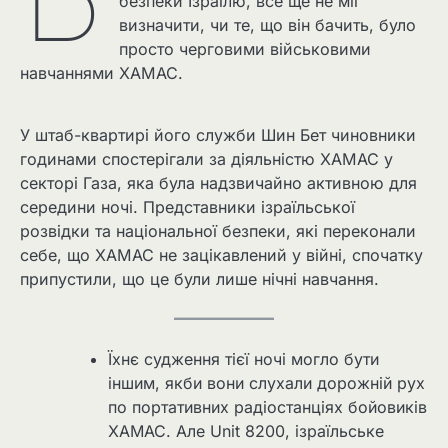
безпеки Ізраїлю, все ще не міг
визначити, чи те, що він бачить, було
просто черговими військовими
навчаннями ХАМАС.
У штаб-квартирі його служби Шин Бет чиновники
годинами спостерігали за діяльністю ХАМАС у
секторі Газа, яка була надзвичайно активною для
середини ночі. Представники ізраїльської
розвідки та національної безпеки, які переконали
себе, що ХАМАС не зацікавлений у війні, спочатку
припустили, що це були лише нічні навчання.
Їхнє судження тієї ночі могло бути
іншим, якби вони слухали дорожній рух
по портативних радіостанціях бойовиків
ХАМАС. Але Unit 8200, ізраїльське