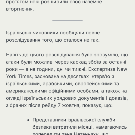
протягом ночі розширили своє наземне
вторгнення.
Ізраїльські чиновники пообіцяли повне
розслідування того, що сталося не так.
Навіть до цього розслідування було зрозуміло, що
атаки були можливі через каскад збоїв за останні
роки — а не години, дні чи тижні. Експертиза New
York Times, заснована на десятках інтерв’ю з
ізраїльськими, арабськими, європейськими та
американськими офіційними особами, а також на
огляді ізраїльських урядових документів і доказів,
зібраних після рейду 7 жовтня, показує, що:
Представники ізраїльської служби
безпеки витратили місяці, намагаючись
попередити пана Нетаньяху, що