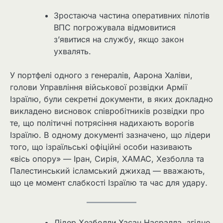
Зростаюча частина оперативних пілотів
ВПС погрожувала відмовитися
з’явитися на службу, якщо закон
ухвалять.
У портфелі одного з генералів, Аарона Халіви,
голови Управління військової розвідки Армії
Ізраїлю, були секретні документи, в яких докладно
викладено висновок співробітників розвідки про
те, що політичні потрясіння надихають ворогів
Ізраїлю. В одному документі зазначено, що лідери
того, що ізраїльські офіційні особи називають
«вісь опору» — Іран, Сирія, ХАМАС, Хезболла та
Палестинський ісламський джихад — вважають,
що це момент слабкості Ізраїлю та час для удару.
Лідер Хезболли Хасан Насралла, згідно