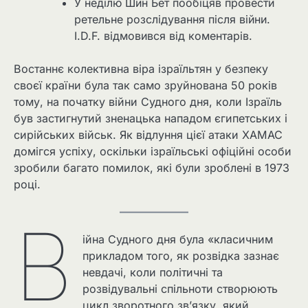
У неділю Шин Бет пообіцяв провести
ретельне розслідування після війни.
I.D.F. відмовився від коментарів.
Востаннє колективна віра ізраїльтян у безпеку
своєї країни була так само зруйнована 50 років
тому, на початку війни Судного дня, коли Ізраїль
був застигнутий зненацька нападом єгипетських і
сирійських військ. Як відлуння цієї атаки ХАМАС
домігся успіху, оскільки ізраїльські офіційні особи
зробили багато помилок, які були зроблені в 1973
році.
В
ійна Судного дня була «класичним
прикладом того, як розвідка зазнає
невдачі, коли політичні та
розвідувальні спільноти створюють
цикл зворотного зв’язку, який