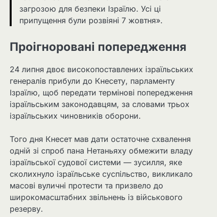
загрозою для безпеки Ізраїлю. Усі ці
припущення були розвіяні 7 жовтня».
Проігноровані попередження
24 липня двоє високопоставлених ізраїльських
генералів прибули до Кнесету, парламенту
Ізраїлю, щоб передати термінові попередження
ізраїльським законодавцям, за словами трьох
ізраїльських чиновників оборони.
Того дня Кнесет мав дати остаточне схвалення
одній зі спроб пана Нетаньяху обмежити владу
ізраїльської судової системи — зусилля, яке
сколихнуло ізраїльське суспільство, викликало
масові вуличні протести та призвело до
широкомасштабних звільнень із військового
резерву.