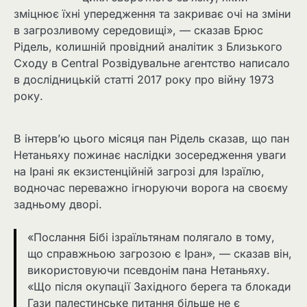
зміцнює їхні упередження та закриває очі на зміни
в загрозливому середовищі», — сказав Брюс
Рідель, колишній провідний аналітик з Близького
Сходу в Central Розвідувальне агентство написало
в дослідницькій статті 2017 року про війну 1973
року.
В інтерв’ю цього місяця пан Рідель сказав, що пан
Нетаньяху пожинає наслідки зосередження уваги
на Ірані як екзистенційній загрозі для Ізраїлю,
водночас переважно ігноруючи ворога на своєму
задньому дворі.
«Послання Бібі ізраїльтянам полягало в тому,
що справжньою загрозою є Іран», — сказав він,
використовуючи псевдонім пана Нетаньяху.
«Що після окупації Західного берега та блокади
Гази палестинське питання більше не є