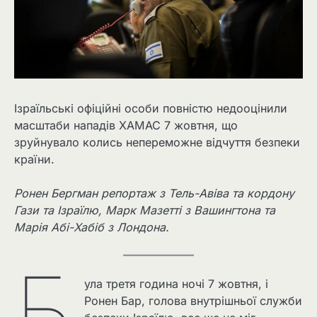
Ізраїльські офіційні особи повністю недооцінили
масштаби нападів ХАМАС 7 жовтня, що
зруйнувало колись непереможне відчуття безпеки
країни.
Ронен Бергман репортаж з Тель-Авіва та кордону
Гази та Ізраїлю, Марк Мазетті з Вашингтона та
Марія Абі-Хабіб з Лондона.
Б
ула третя година ночі 7 жовтня, і
Ронен Бар, голова внутрішньої служби