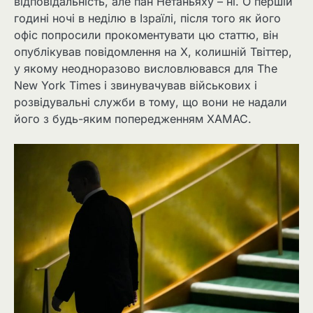
відповідальність, але пан Нетаньяху – ні. О першій
годині ночі в неділю в Ізраїлі, після того як його
офіс попросили прокоментувати цю статтю, він
опублікував повідомлення на X, колишній Твіттер,
у якому неодноразово висловлювався для The
New York Times і звинувачував військових і
розвідувальні служби в тому, що вони не надали
його з будь-яким попередженням ХАМАС.