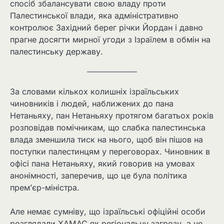
спосіб збалансувати свою владу проти
Палестинської влади, яка адміністративно
контролює Західний берег річки Йордан і давно
прагне досягти мирної угоди з Ізраїлем в обмін на
палестинську державу.
За словами кількох колишніх ізраїльських
чиновників і людей, наближених до пана
Нетаньяху, пан Нетаньяху протягом багатьох років
розповідав помічникам, що слабка палестинська
влада зменшила тиск на нього, щоб він пішов на
поступки палестинцям у переговорах. Чиновник в
офісі пана Нетаньяху, який говорив на умовах
анонімності, заперечив, що це була політика
прем’єр-міністра.
Але немає сумніву, що ізраїльські офіційні особи
розглядали ХАМАС як регіональну загрозу, а не