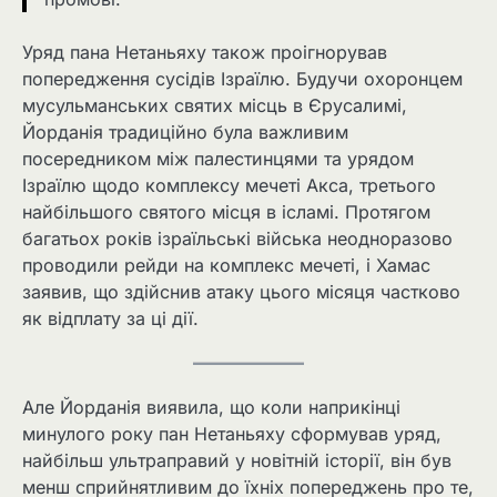
Уряд пана Нетаньяху також проігнорував
попередження сусідів Ізраїлю. Будучи охоронцем
мусульманських святих місць в Єрусалимі,
Йорданія традиційно була важливим
посередником між палестинцями та урядом
Ізраїлю щодо комплексу мечеті Акса, третього
найбільшого святого місця в ісламі. Протягом
багатьох років ізраїльські війська неодноразово
проводили рейди на комплекс мечеті, і Хамас
заявив, що здійснив атаку цього місяця частково
як відплату за ці дії.
Але Йорданія виявила, що коли наприкінці
минулого року пан Нетаньяху сформував уряд,
найбільш ультраправий у новітній історії, він був
менш сприйнятливим до їхніх попереджень про те,