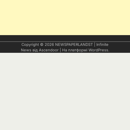
Copyright © 2026
NEWSPAPERLANDST
| Infinite
News від
Ascendoor
| На платформі
WordPress
.