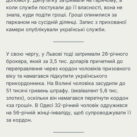
допомогу. Депутатку затримали на гарячому, а
коли служби постукали до її власності, вона не
знала, куди подіти гроші. Гроші опинилися за
парканом на сусідній ділянці. Запис з прихованої
камери опублікували українські служби.
У свою чергу, у Львові тоді затримали 26-річного
брокера, який за 3,5 тис. доларів причетний до
переправлення через кордон чоловіків призовного
віку та намагався підкупити українського
прикордонника. На Волині чоловіка засудили до
51 тисячі гривень штрафу. (еквівалент 5,6 тис.
злотих), оскільки він намагався перетнути кордон
«за гроші». В Одесі 32-річний чоловік одружився
на 56-річній жінці-інваліду, щоб супроводжувати її
за кордон.