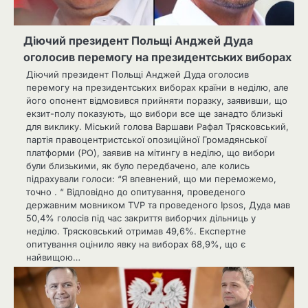
Діючий президент Польщі Анджей Дуда
оголосив перемогу на президентських виборах
Діючий президент Польщі Анджей Дуда оголосив
перемогу на президентських виборах країни в неділю, але
його опонент відмовився прийняти поразку, заявивши, що
екзит-полу показують, що вибори все ще занадто близькі
для виклику. Міський голова Варшави Рафал Трясковський,
партія правоцентристської опозиційної Громадянської
платформи (PO), заявив на мітингу в неділю, що вибори
були близькими, як було передбачено, але колись
підрахували голоси: “Я впевнений, що ми переможемо,
точно . “ Відповідно до опитування, проведеного
державним мовником TVP та проведеного Ipsos, Дуда мав
50,4% голосів під час закриття виборчих дільниць у
неділю. Трясковський отримав 49,6%. Експертне
опитування оцінило явку на виборах 68,9%, що є
найвищою…