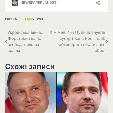
POLSKA
UKRAINE
WAR
Навігація
Українська війна:
Кім Чен Ин і Путін планують
Жорстокий шлях
зустрітися в Росії, щоб
записів
вперед, село за
обговорити постачання
селом
зброї
Схожі записи