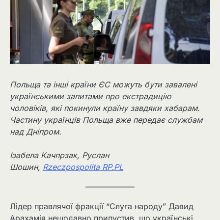
Польща та інші країни ЄС можуть бути завалені
українськими запитами про екстрадицію
чоловіків, які покинули країну завдяки хабарам.
Частину українців Польща вже передає службам
над Дніпром.
Ізабела Качпрзак, Руслан
Шошин,
Rzeczpospolita RP.PL
Лідер правлячої фракції “Слуга народу” Давид
Арахамія нещодавно припустив, що українські