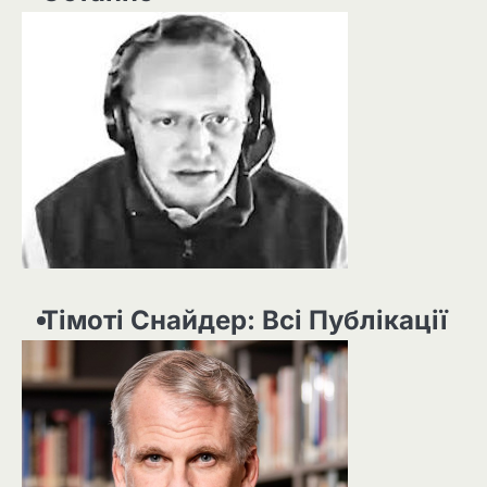
Тімоті Снайдер: Всі Публікації