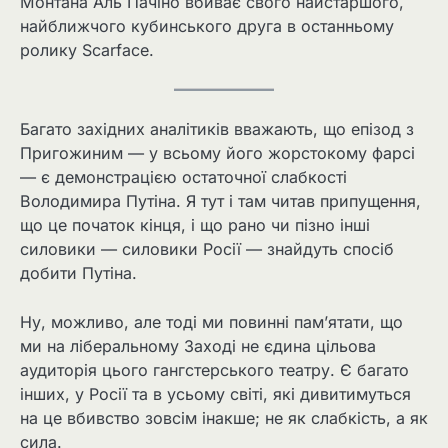
Монтана Аль Пачіно вбиває свого найстаршого,
найближчого кубинського друга в останньому
ролику Scarface.
Багато західних аналітиків вважають, що епізод з
Пригожиним — у всьому його жорстокому фарсі
— є демонстрацією остаточної слабкості
Володимира Путіна. Я тут і там читав припущення,
що це початок кінця, і що рано чи пізно інші
силовики — силовики Росії — знайдуть спосіб
добити Путіна.
Ну, можливо, але тоді ми повинні пам’ятати, що
ми на ліберальному Заході не єдина цільова
аудиторія цього гангстерського театру. Є багато
інших, у Росії та в усьому світі, які дивитимуться
на це вбивство зовсім інакше; не як слабкість, а як
сила.