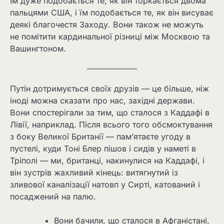
Їм дуже подобається те, як він торкається двома
пальцями США, і їм подобається те, як він висуває
деякі благочестя Заходу. Вони також не можуть
не помітити кардинальної різниці між Москвою та
Вашингтоном.
Путін дотримується своїх друзів — це більше, ніж
іноді можна сказати про нас, західні держави.
Вони спостерігали за тим, що сталося з Каддафі в
Лівії, наприклад. Після всього того обсмоктування
з боку Великої Британії — пам’ятаєте угоду в
пустелі, куди Тоні Блер пішов і сидів у наметі в
Тріполі — ми, британці, накинулися на Каддафі, і
він зустрів жахливий кінець: витягнутий із
зливової каналізації натовп у Сирті, катований і
посаджений на палю.
Вони бачили, що сталося в Афганістані,