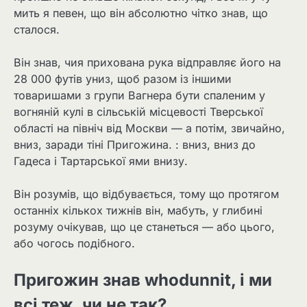
мить я певен, що він абсолютно чітко знав, що
сталося.
Він знав, чия прихована рука відправляє його на
28 000 футів униз, щоб разом із іншими
товаришами з групи Вагнера бути спаленим у
вогняній кулі в сільській місцевості Тверської
області на північ від Москви — а потім, звичайно,
вниз, заради тіні Пригожина. : вниз, вниз до
Гадеса і Тартарської ями внизу.
Він розумів, що відбувається, тому що протягом
останніх кількох тижнів він, мабуть, у глибині
розуму очікував, що це станеться — або цього,
або чогось подібного.
Пригожин знав whodunnit, і ми
всі теж, чи не так?