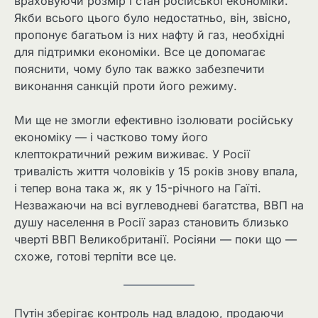
враховуючи розмір і стан російської економіки.
Якби всього цього було недостатньо, він, звісно,
пропонує багатьом із них нафту й газ, необхідні
для підтримки економіки. Все це допомагає
пояснити, чому було так важко забезпечити
виконання санкцій проти його режиму.
Ми ще не змогли ефективно ізолювати російську
економіку — і частково тому його
клептократичний режим виживає. У Росії
тривалість життя чоловіків у 15 років знову впала,
і тепер вона така ж, як у 15-річного на Гаїті.
Незважаючи на всі вуглеводневі багатства, ВВП на
душу населення в Росії зараз становить близько
чверті ВВП Великобританії. Росіяни — поки що —
схоже, готові терпіти все це.
Путін зберігає контроль над владою, продаючи