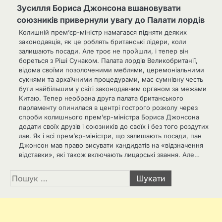
Зусилля Бориса Джонсона вшановувати
союзників привернули увагу до Палати лордів
Колишній прем’єр-міністр намагався підняти деяких
законодавців, як це роблять британські лідери, коли
залишають посади. Але троє не пройшли, і тепер він
бореться з Ріші Сунаком. Палата лордів Великобританії,
відома своїми позолоченими меблями, церемоніальними
сукнями та архаїчними процедурами, має сумнівну честь
бути найбільшим у світі законодавчим органом за межами
Китаю. Тепер необрана друга палата британського
парламенту опинилася в центрі гострого розколу через
спроби колишнього прем’єр-міністра Бориса Джонсона
додати своїх друзів і союзників до своїх і без того роздутих
лав. Як і всі прем’єр-міністри, що залишають посади, пан
Джонсон мав право висувати кандидатів на «відзначення
відставки», які також включають лицарські звання. Але…
Пошук: