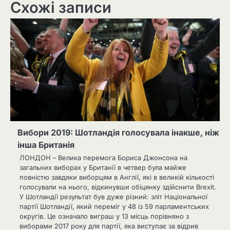
Схожі записи
Вибори 2019: Шотландія голосувала інакше, ніж
інша Британія
ЛОНДОН – Велика перемога Бориса Джонсона на
загальних виборах у Британії в четвер була майже
повністю завдяки виборцям в Англії, які в великій кількості
голосували на нього, відкинувши обіцянку здійснити Brexit.
У Шотландії результат був дуже різний: зліт Національної
партії Шотландії, який переміг у 48 із 59 парламентських
округів. Це означало виграш у 13 місць порівняно з
виборами 2017 року для партії, яка виступає за відрив