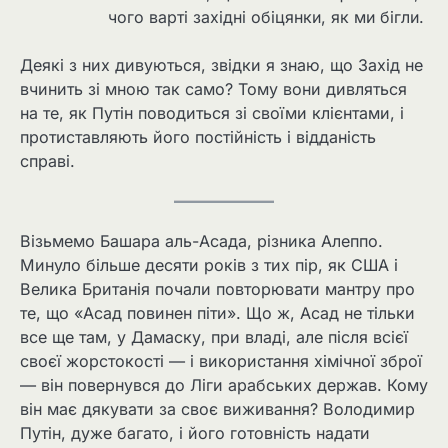
чого варті західні обіцянки, як ми бігли.
Деякі з них дивуються, звідки я знаю, що Захід не
вчинить зі мною так само? Тому вони дивляться
на те, як Путін поводиться зі своїми клієнтами, і
протиставляють його постійність і відданість
справі.
Візьмемо Башара аль-Асада, різника Алеппо.
Минуло більше десяти років з тих пір, як США і
Велика Британія почали повторювати мантру про
те, що «Асад повинен піти». Що ж, Асад не тільки
все ще там, у Дамаску, при владі, але після всієї
своєї жорстокості — і використання хімічної зброї
— він повернувся до Ліги арабських держав. Кому
він має дякувати за своє виживання? Володимир
Путін, дуже багато, і його готовність надати