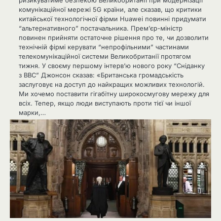
комунікаційної мережі 5G країни, але сказав, що критики
китайської технологічної фірми Huawei повинні придумати
“альтернативного” постачальника. Прем’єр-міністр
повинен прийняти остаточне рішення про те, чи дозволити
технічній фірмі керувати “непрофільними” частинами
телекомунікаційної системи Великобританії протягом
тижня. У своєму першому інтерв’ю нового року “Сніданку
з BBC” Джонсон сказав: «Британська громадськість
заслуговує на доступ до найкращих можливих технологій.
Ми хочемо поставити гігабітну широкосмугову мережу для
всіх. Тепер, якщо люди виступають проти тієї чи іншої
марки,…