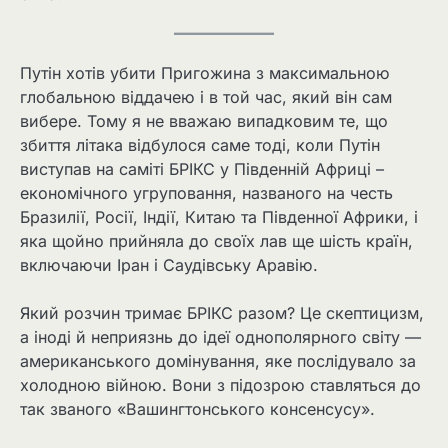
Путін хотів убити Пригожина з максимальною
глобальною віддачею і в той час, який він сам
вибере. Тому я не вважаю випадковим те, що
збиття літака відбулося саме тоді, коли Путін
виступав на саміті БРІКС у Південній Африці –
економічного угруповання, названого на честь
Бразилії, Росії, Індії, Китаю та Південної Африки, і
яка щойно прийняла до своїх лав ще шість країн,
включаючи Іран і Саудівську Аравію.
Який розчин тримає БРІКС разом? Це скептицизм,
а іноді й неприязнь до ідеї однополярного світу —
американського домінування, яке послідувало за
холодною війною. Вони з підозрою ставляться до
так званого «Вашингтонського консенсусу».