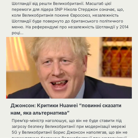
Шотландії від решти Великобританії. Масштаб цієї
перемоги для лідера SNP Нікола Стерджон означає, що,
коли Великобританія покине Євросоюз, незалежність
Шотландії буде повернуто до британського політичного
меню. На референдумі про незалежність Шотландії у 2014
році…
Джонсон: Критики Huawei “повинні сказати
нам, яка альтернатива”
Прем’єр-міністр наголошує, що він не буде ставити під
загрозу безпеку Великобританії при модернізації мережі
5G у Великобританії Борис Джонсон наполягав, що він не
ризикуватиме безпекою Великобританії при модернізації