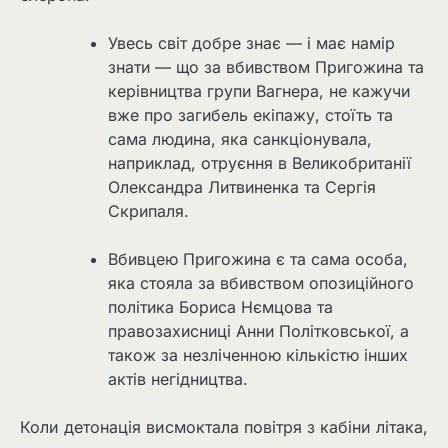
Увесь світ добре знає — і має намір
знати — що за вбивством Пригожина та
керівництва групи Вагнера, не кажучи
вже про загибель екіпажу, стоїть та
сама людина, яка санкціонувала,
наприклад, отруєння в Великобританії
Олександра Литвиненка та Сергія
Скрипаля.
Вбивцею Пригожина є та сама особа,
яка стояла за вбивством опозиційного
політика Бориса Нємцова та
правозахисниці Анни Політковської, а
також за незліченною кількістю інших
актів негідництва.
Коли детонація висмоктала повітря з кабіни літака,