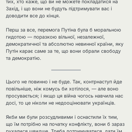
тих, хто каже, що ви не можете покладатися на
Захід, і що вони не будуть підтримувати вас і
доводити все до кінця.
Перш за все, перемога Путіна була б моральною
гидотою — поразкою вільної, незалежної,
демократичної та абсолютно невинної країни, яку
Путін карає саме за те, що вони обрали свободу
та демократію.
Цього не повинно і не буде. Так, контрнаступ йде
повільніше, ніж комусь би хотілося, — але воно
просувається; і якщо ця війна чогось навчила нас
досі, то це ніколи не недооцінювати українців.
Якби ми були розсудливими і оснастили їх тим,
що їм потрібно на початку конфлікту, вони б зараз
рухалися швидше. Треба дотримуватися, дати їм