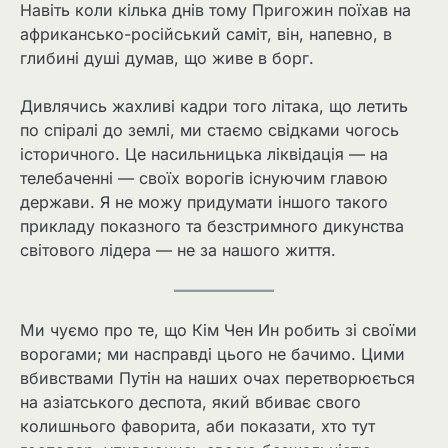
Навіть коли кілька днів тому Пригожин поїхав на
африкансько-російський саміт, він, напевно, в
глибині душі думав, що живе в борг.
Дивлячись жахливі кадри того літака, що летить
по спіралі до землі, ми стаємо свідками чогось
історичного. Це насильницька ліквідація — на
телебаченні — своїх ворогів існуючим главою
держави. Я не можу придумати іншого такого
прикладу показного та безстримного дикунства
світового лідера — не за нашого життя.
Ми чуємо про те, що Кім Чен Ин робить зі своїми
ворогами; ми насправді цього не бачимо. Цими
вбивствами Путін на наших очах перетворюється
на азіатського деспота, який вбиває свого
колишнього фаворита, аби показати, хто тут