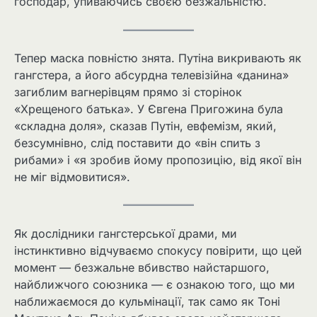
господар, упиваючись своєю безжальністю.
Тепер маска повністю знята. Путіна викривають як
гангстера, а його абсурдна телевізійна «данина»
загиблим вагнерівцям прямо зі сторінок
«Хрещеного батька». У Євгена Пригожина була
«складна доля», сказав Путін, евфемізм, який,
безсумнівно, слід поставити до «він спить з
рибами» і «я зробив йому пропозицію, від якої він
не міг відмовитися».
Як дослідники гангстерської драми, ми
інстинктивно відчуваємо спокусу повірити, що цей
момент — безжальне вбивство найстаршого,
найближчого союзника — є ознакою того, що ми
наближаємося до кульмінації, так само як Тоні