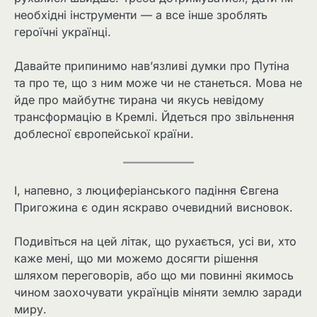
необхідні інструменти — а все інше зроблять
героїчні українці.
Давайте припинимо нав’язливі думки про Путіна
та про те, що з ним може чи не станеться. Мова не
йде про майбутнє тирана чи якусь невідому
трансформацію в Кремлі. Йдеться про звільнення
доблесної європейської країни.
І, напевно, з люциферіанського падіння Євгена
Пригожина є один яскраво очевидний висновок.
Подивіться на цей літак, що рухається, усі ви, хто
каже мені, що ми можемо досягти рішення
шляхом переговорів, або що ми повинні якимось
чином заохочувати українців міняти землю заради
миру.