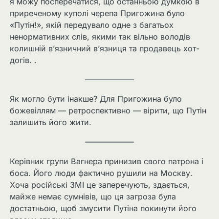
я можу посперечатися, що останньою думкою в
приреченому куполі черепа Пригожина було
«Путін!», якій передувало одне з багатьох
ненормативних слів, якими так вільно володів
колишній в’язничний в’язниця та продавець хот-
догів. .
Як могло бути інакше? Для Пригожина було
божевіллям — ретроспективно — вірити, що Путін
залишить його жити.
Керівник групи Вагнера принизив свого патрона і
боса. Його люди фактично рушили на Москву.
Хоча російські ЗМІ це заперечують, здається,
майже немає сумнівів, що ця загроза була
достатньою, щоб змусити Путіна покинути його