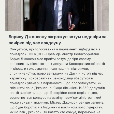
Борису Джонсону загрожує вотум недовіри за
вечірки під час локдауну
Очікується, що голосування в парламенті відбудеться в
понеділок ЛОНДОН – Прем’єр-міністр Великобританії
Борис Джонсон має пройти вотум довіри своєму
керівництву після того, як депутати Консервативної партії
ініціювали голосування після падіння підтримки,
спричиненої частково вечірками на Даунінг-стріт під час
карантину. Консервативні законодавці зберуться в
понеділок увечері в парламенті, щоб проголосувати, чи
звільняти пана Джонсона. Якщо більшість із 359 депутатів
партії вирішить, що партії потрібне нове керівництво,
розпочнеться конкурс на заміну прем’єр-міністра, який
може тривати тижнями. Містер Джонсон раніше заявляв,
що буде боротися з будь-яким викликом його лідерству.
Якщо пан Джонсон, як багато хто очікує, переможе на