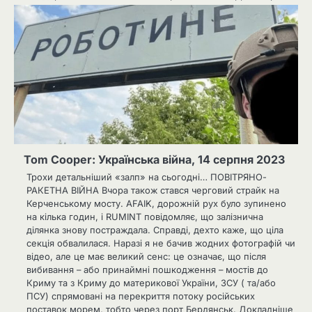
Tom Cooper: Українська війна, 14 серпня 2023
Трохи детальніший «залп» на сьогодні… ПОВІТРЯНО-
РАКЕТНА ВІЙНА Вчора також стався черговий страйк на
Керченському мосту. AFAIK, дорожній рух було зупинено
на кілька годин, і RUMINT повідомляє, що залізнична
ділянка знову постраждала. Справді, дехто каже, що ціла
секція обвалилася. Наразі я не бачив жодних фотографій чи
відео, але це має великий сенс: це означає, що після
вибивання – або принаймні пошкодження – мостів до
Криму та з Криму до материкової України, ЗСУ ( та/або
ПСУ) спрямовані на перекриття потоку російських
поставок морем, тобто через порт Бердянськ. Докладніше