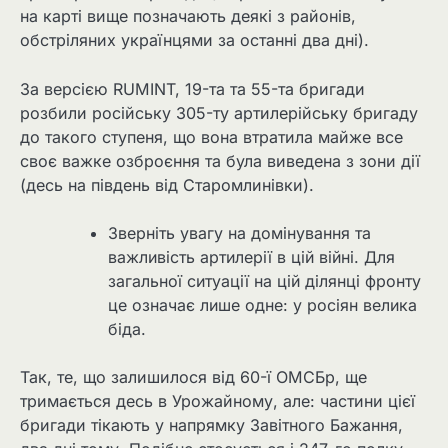
на карті вище позначають деякі з районів,
обстріляних українцями за останні два дні).
За версією RUMINT, 19-та та 55-та бригади
розбили російську 305-ту артилерійську бригаду
до такого ступеня, що вона втратила майже все
своє важке озброєння та була виведена з зони дії
(десь на південь від Старомлинівки).
Зверніть увагу на домінування та
важливість артилерії в цій війні. Для
загальної ситуації на цій ділянці фронту
це означає лише одне: у росіян велика
біда.
Так, те, що залишилося від 60-ї ОМСБр, ще
тримається десь в Урожайному, але: частини цієї
бригади тікають у напрямку Завітного Бажання,