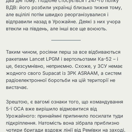
два дні тому. Подібне стосується і 247-го полку
ВДВ: його розбили українці близько тижня тому,
але вцілілі потім швидко реорганізувалися і
відправили назад в Урожайне. Деякі з них учора
втекли на південь, але інші все ще воюють.
Таким чином, росіяни перш за все відбиваються
ракетами Lancet LPGM і вертольотами Ка-52 – і
це, безсумнівно, неприємно. Схоже, у ЗСУ немає
жодного свого Supacat із ЗРК ASRAAM, а систем
радіоелектронної боротьби на цій території не
вистачає.
Зрештою, є вагомі ознаки того, що командування
5-ї ОСА вже вирішило відмовитися від
Урожайного: принаймні припинило посилати туди
підкріплення. Натомість вона зібрала приблизно
чотири бригади вздовж лінії від Ремівки на заході,