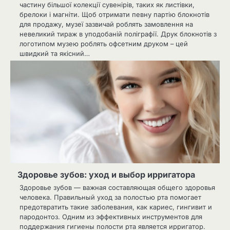
частину більшої колекції сувенірів, таких як листівки,
брелоки і магніти. Щоб отримати певну партію блокнотів
для продажу, музеї зазвичай роблять замовлення на
невеликий тираж в уподобаній поліграфії. Друк блокнотів з
логотипом музею роблять офсетним друком – цей
швидкий та якісний…
Здоровье зубов: уход и выбор ирригатора
Здоровье зубов — важная составляющая общего здоровья
человека. Правильный уход за полостью рта помогает
предотвратить такие заболевания, как кариес, гингивит и
пародонтоз. Одним из эффективных инструментов для
поддержания гигиены полости рта является ирригатор.