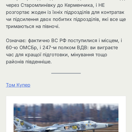
через Старомлинівку до Керменчика, і НЕ
розгортає жоден із їхніх підрозділів для контратак
чи підсилення двох побитих підрозділів, які все ще
тримаються на півночі.
Означає: фактично ВС РФ поступилися і місцем, і
60-ю ОМСБр, і 247-м полком ВДВ: ви виграєте
час для кращої підготовки, мінування тощо
районів південніше.
Том Купер