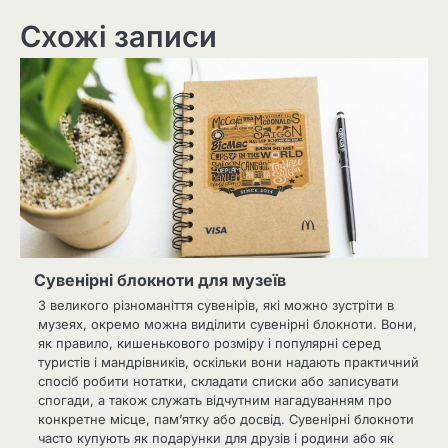
Схожі записи
Сувенірні блокноти для музеїв
З великого різноманіття сувенірів, які можно зустріти в
музеях, окремо можна виділити сувенірні блокноти. Вони,
як правило, кишенькового розміру і популярні серед
туристів і мандрівників, оскільки вони надають практичний
спосіб робити нотатки, складати списки або записувати
спогади, а також служать відчутним нагадуванням про
конкретне місце, пам’ятку або досвід. Сувенірні блокноти
часто купують як подарунки для друзів і родини або як