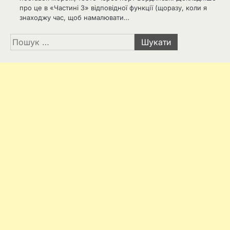
про це в «Частині 3» відповідної функції (щоразу, коли я
знаходжу час, щоб намалювати…
Пошук: