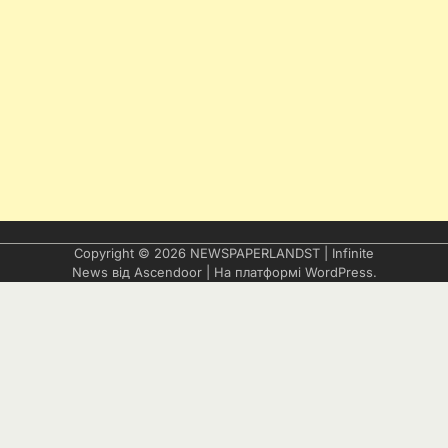
Copyright © 2026
NEWSPAPERLANDST
| Infinite
News від
Ascendoor
| На платформі
WordPress
.