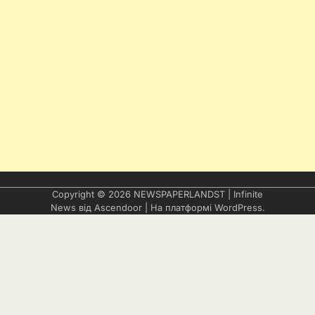
Copyright © 2026
NEWSPAPERLANDST
| Infinite
News від
Ascendoor
| На платформі
WordPress
.