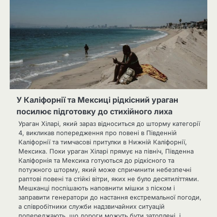
У Каліфорнії та Мексиці рідкісний ураган
посилює підготовку до стихійного лиха
Ураган Хіларі, який зараз відноситься до шторму категорії
4, викликав попередження про повені в Південній
Каліфорнії та тимчасові притулки в Нижній Каліфорнії,
Мексика. Поки ураган Хіларі прямує на північ, Південна
Каліфорнія та Мексика готуються до рідкісного та
потужного шторму, який може спричинити небезпечні
раптові повені та стійкі вітри, яких не було десятиліттями.
Мешканці поспішають наповнити мішки з піском і
заправити генератори до настання екстремальної погоди,
а співробітники служби надзвичайних ситуацій
попереджають, що дороги можуть бути затоплені, і