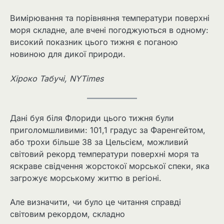
Вимірювання та порівняння температури поверхні
моря складне, але вчені погоджуються в одному:
високий показник цього тижня є поганою
новиною для дикої природи.
Хіроко Табучі, NYTimes
Дані буя біля Флориди цього тижня були
приголомшливими: 101,1 градус за Фаренгейтом,
або трохи більше 38 за Цельсієм, можливий
світовий рекорд температури поверхні моря та
яскраве свідчення жорстокої морської спеки, яка
загрожує морському життю в регіоні.
Але визначити, чи було це читання справді
світовим рекордом, складно