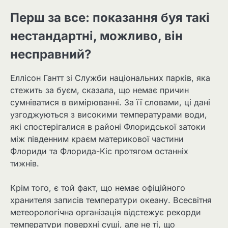
Перш за все: показання буя такі
нестандартні, можливо, він
несправний?
Еллісон Гантт зі Служби національних парків, яка
стежить за буєм, сказала, що немає причин
сумніватися в вимірюванні. За її словами, ці дані
узгоджуються з високими температурами води,
які спостерігалися в районі Флоридської затоки
між південним краєм материкової частини
Флориди та Флорида-Кіс протягом останніх
тижнів.
Крім того, є той факт, що немає офіційного
хранителя записів температури океану. Всесвітня
метеорологічна організація відстежує рекорди
температури поверхні суші, але не ті, що