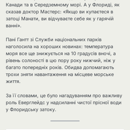
Канади та в Середземному морі. А у Флориді, як
сказав доктор Мастерс: «Якщо ви купаєтеся в
затоці Манати, ви відчуваєте себе як у гарячій
ванні».
Пані Гантт зі Служби національних парків
наголосила на хороших новинах: температура
моря все ще знижується на 10 градусів вночі, а
рівень солоності в цю пору року нижчий, ніж у
багато попередніх років. Обидва допомагають
трохи зняти навантаження на місцеве морське
життя.
За її словами, це було нагадуванням про важливу
роль Еверглейдс у надсиланні чистої прісної води
у Флоридську затоку.