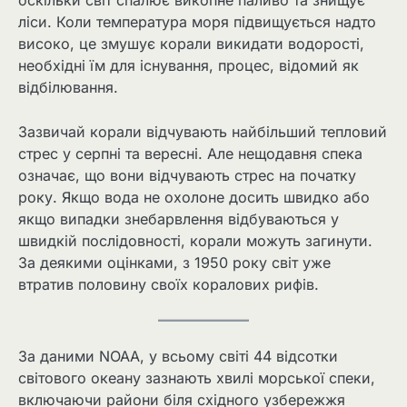
оскільки світ спалює викопне паливо та знищує
ліси. Коли температура моря підвищується надто
високо, це змушує корали викидати водорості,
необхідні їм для існування, процес, відомий як
відбілювання.
Зазвичай корали відчувають найбільший тепловий
стрес у серпні та вересні. Але нещодавня спека
означає, що вони відчувають стрес на початку
року. Якщо вода не охолоне досить швидко або
якщо випадки знебарвлення відбуваються у
швидкій послідовності, корали можуть загинути.
За деякими оцінками, з 1950 року світ уже
втратив половину своїх коралових рифів.
За даними NOAA, у всьому світі 44 відсотки
світового океану зазнають хвилі морської спеки,
включаючи райони біля східного узбережжя