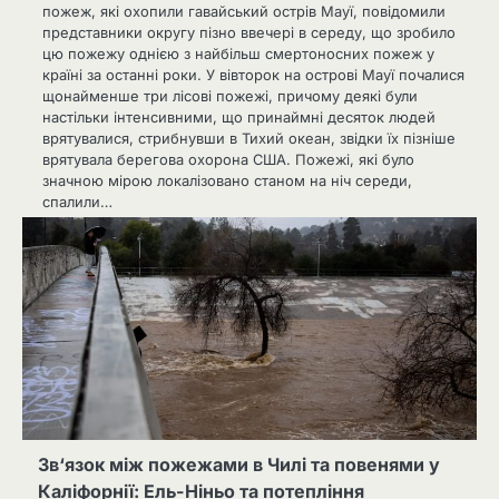
пожеж, які охопили гавайський острів Мауї, повідомили
представники округу пізно ввечері в середу, що зробило
цю пожежу однією з найбільш смертоносних пожеж у
країні за останні роки. У вівторок на острові Мауї почалися
щонайменше три лісові пожежі, причому деякі були
настільки інтенсивними, що принаймні десяток людей
врятувалися, стрибнувши в Тихий океан, звідки їх пізніше
врятувала берегова охорона США. Пожежі, які було
значною мірою локалізовано станом на ніч середи,
спалили…
Зв‘язок між пожежами в Чилі та повенями у
Каліфорнії: Ель-Ніньо та потепління