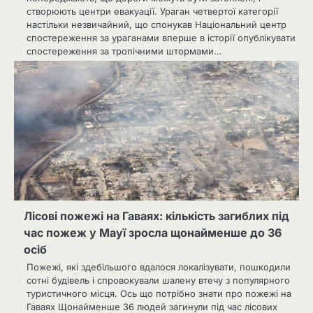
створюють центри евакуації. Ураган четвертої категорії
настільки незвичайний, що спонукав Національний центр
спостереження за ураганами вперше в історії опублікувати
спостереження за тропічними штормами…
Лісові пожежі на Гаваях: кількість загиблих під
час пожеж у Мауї зросла щонайменше до 36
осіб
Пожежі, які здебільшого вдалося локалізувати, пошкодили
сотні будівель і спровокували шалену втечу з популярного
туристичного місця. Ось що потрібно знати про пожежі на
Гаваях Щонайменше 36 людей загинули під час лісових