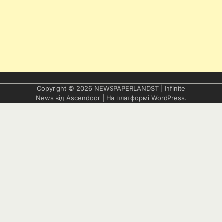
Copyright © 2026
NEWSPAPERLANDST
| Infinite
News від
Ascendoor
| На платформі
WordPress
.