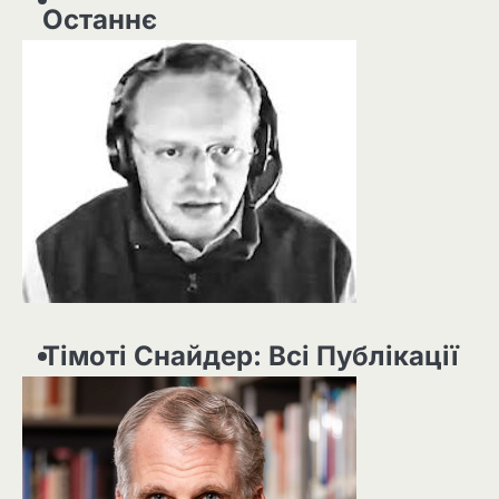
Останнє
Тімоті Снайдер: Всі Публікації