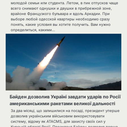
молодой семьи или студента. Летом, в пик отпусков чаще
всего снимают однушки и двушки в прибрежной зоне,
врайоне Французкого бульвара и вдоль Аркадии. При
выборе любой одесской квартиры необходимо сразу
понять, какие условия вы хотите получить. Вам нужно
определиться, какими…
Байден дозволив Україні завдати ударів по Росії
американськими ракетами великої дальності
За два місяці, що залишилися на посаді, президент уперше
дозволив українським військовим використовувати
систему, відому як ATACMS, для захисту своїх сил у
Курській області Росії. Президент Байден дозволив перше