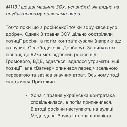
М113 і ще дві машини ЗСУ, усі вибиті, як видно на
опублікованому росіянами відео.
Тобто поки що з російської точки зору «все було
добре». Однак 3 травня ЗСУ щільно обстріляли
позиції росіян, а потім контратакували (наприклад:
по вулиці Освободителів Донбасу). За винятком
півночі, де 92-й мех відтіснив росіян від
Громового, ВДВ, здається, вдалося утримати інші
позиції, але «Вагнер» опинився перед чисельною
перевагою та зазнав значних втрат. Ось чому тоді
скаржився Пригожин.
Хоча 4 травня українська контратака
сповільнилася, а потім припинилася.
Відтоді росіяни наступають на вулиці
Медведєва-Вояка Інтернаціоналіста.