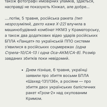
також фотографії ймовірних уламків, здається,
насправді не показують Кінжал, але добре…
….потім, 5 травня, російська ракета
(тип
незрозумілий, дехто каже Х-22)
влучила в
машинобудівний комбінат НКМЗ у Краматорську,
а також два додаткових відео ударів російських
БПЛА «Ланцет» по українській ППО системи
з’явилися в російських соцмережах
(одна
Стрела-10/СА-13 і одна Оса-АКМ/СА-8)
. Розмір
завданих збитків поки невідомий.
Днем пізніше, 6 травня, українці
заявили про збиття восьми БПЛА
«Шахед-131/136», а росіяни — про
збиття двох українських балістичних
ракет «Гром-2» над окупованим
Кримом.