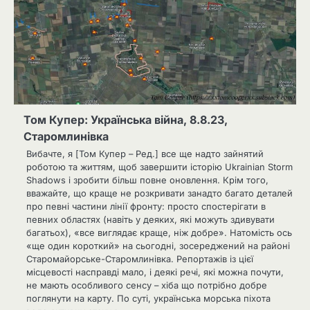
Том Купер: Українська війна, 8.8.23,
Старомлинівка
Вибачте, я [Том Купер – Ред.] все ще надто зайнятий
роботою та життям, щоб завершити історію Ukrainian Storm
Shadows і зробити більш повне оновлення. Крім того,
вважайте, що краще не розкривати занадто багато деталей
про певні частини лінії фронту: просто спостерігати в
певних областях (навіть у деяких, які можуть здивувати
багатьох), «все виглядає краще, ніж добре». Натомість ось
«ще один короткий» на сьогодні, зосереджений на районі
Старомайорське-Старомлинівка. Репортажів із цієї
місцевості насправді мало, і деякі речі, які можна почути,
не мають особливого сенсу – хіба що потрібно добре
поглянути на карту. По суті, українська морська піхота