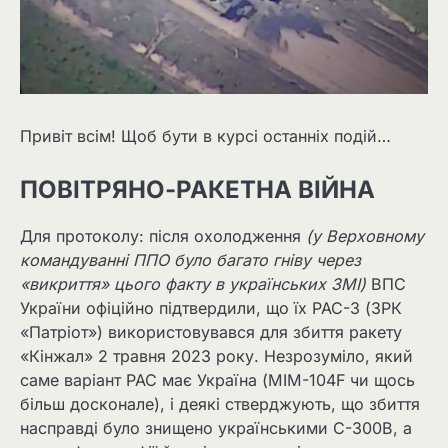
Привіт всім! Щоб бути в курсі останніх подій…
ПОВІТРЯНО-РАКЕТНА ВІЙНА
Для протоколу: після охолодження
(у Верховному
командуванні ППО було багато гніву через
«викриття» цього факту в українських ЗМІ)
ВПС
України офіційно підтвердили, що їх PAC-3 (ЗРК
«Патріот») використовувався для збиття ракету
«Кінжал» 2 травня 2023 року. Незрозуміло, який
саме варіант PAC має Україна (МІМ-104F чи щось
більш досконале), і деякі стверджують, що збиття
насправді було знищено українськими С-300В, а