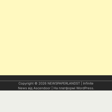
Copyright © 2026
NEWSPAPERLANDST
| Infinite
News від
Ascendoor
| На платформі
WordPress
.