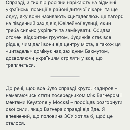
Справді, з тих пір росіяни нарікають на відмінні
українські позиції в районі дитячої лікарні та ще
одну, яку вони називають «цитаделлю»: це пагорб
на південний захід від Ювілейної вулиці, який
треба сильно укріпити та замінувати. Обидва
оточені відкритим ґрунтом, будинків стає все
рідше, чим далі вони від центру міста, а також ця
«цитадель» домінує над західним Бахмутом,
дозволяючи українцям стріляти у все, що
трапляється.
До речі, щоб все було справді круто: Кадиров –
намагаючись стати посередником між Вагнером і
ментами Keystone у Москві – пообіцяв розгорнути
свої сили, якщо Вагнера справді відійде. Я
впевнений, що половина ЗСУ хотіла б, щоб це
сталося.