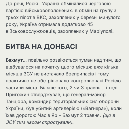
До речі, Росія і Україна обмінялися черговою
партією військовополонених: в обмін на групу з
трьох пілотів ВКС, захоплених у березні минулого
року, Україна отримала додатково 45
військовослужбовців, захоплених у Маріуполі.
БИТВА НА ДОНБАСІ
Бахмут
… повільно розвіюється туман над тим, що
відбувалося на початку цього місяця: вже кілька
місяців ЗСУ не вистачало боєприпасів і тому
практично не обстрілювало контрольовані Росією
частини міста. Більше того, 2 чи 3 травня …і тоді
Пригожин стверджував, що генерал-майор
Танцюра, командир територіальних сил оборони
України, був убитий артилерією («Вагнера»), коли
їхав дорогою Часів Яр – Бахмут 2 травня.
(що в
ЗСУ тим часом спростували)
.