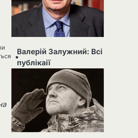
ки
Валерій Залужний: Всі
ться
публікаії
на