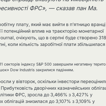
ресивності ФРС», — сказав пан Ма.
обітну плату, який має вийти в п’ятницю вранці
 її потенційний вплив на траєкторію монетарної
 Journal, очікують, що в серпні буде створено 31
ні, коли кількість заробітної плати збільшилася
і 11 секторів індексу S&P 500 завершили негативну терито
шок» Dow Industris закрилися падінням.
осли у вівторок, оскільки інвестори переоцінил
 Прибутковість дворічних казначейських облігац
олітики ФРС, зросла до 3,466% з 3,427% у
х облігацій знизилася до 3,107% з 3,109% у