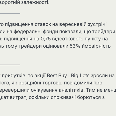
воротній залежності.
о підвищення ставок на вересневій зустрічі
си на федеральні фонди показали, що трейдери
 підвищення на 0,75 відсоткового пункту на
нь тому трейдери оцінювали 53% ймовірність
рибутків, то акції Best Buy і Big Lots зросли на
того, як роздрібні торговці повідомили про
перевершили очікування аналітиків. Тим не мен
дкат витрат, оскільки споживачі борються з