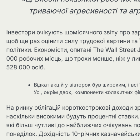
триваючої агресивності та аг
Інвестори очікують щомісячного звіту про зар
щоб ще раз оцінити силу трудової картини та
політики. Економісти, опитані The Wall Street
000 робочих місць, що трохи менше, ніж у лип
528 000 осіб.
Відкат акцій у вівторок був широким, і вс
Усі, окрім двох, компоненти «блакитних фі
На ринку облігацій короткострокові доходи зр
наскільки високими будуть процентні ставки.
які більш чутливі до найближчих очікувань п
понеділок. Дохідність 10-річних казначейськи