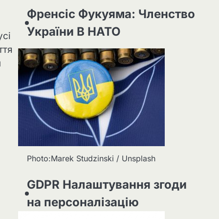
Френсіс Фукуяма: Членство
України В НАТО
усі
ття
н
Photo:Marek Studzinski / Unsplash
GDPR Налаштування згоди
на персоналізацію