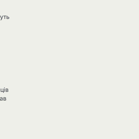
жуть
ців
зав