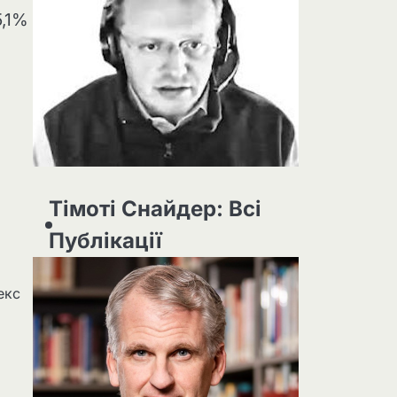
5,1%
Тімоті Снайдер: Всі
Публікації
екс