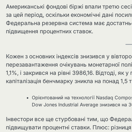
Американські фондові біржі впали третю сесі
за цей період, оскільки економічні дані поси
Федеральна резервна система має достатнь
підвищення процентних ставок.
Кожен з основних індексів знизився у вівтор
перезавантаження очікувань монетарної політ
1,1%, і закрився на рівні 3986,16. Відтоді, як
капіталізація бенчмарку зникла на понад 1,5 
Орієнтований на технології Nasdaq Composi
Dow Jones Industrial Average знизився на 3
Інвестори все ще стурбовані тим, що Федер
підвищувати процентні ставки. Плюс: різниця 