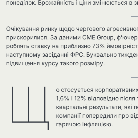
понеділок. Врожайність і ціни змінюються в з
Очікування ринку щодо чергового агресивног
прискорилися. За даними CME Group, ф’ючер
роблять ставку на приблизно 73% ймовірність
наступному засіданні ФРС. Буквально тижде
підвищення курсу такого розміру.
Щ
о стосується корпоративних п
1,6% і 12% відповідно після 
квартальні результати, які 
компанії попередили про ві
гарячою інфляцією.