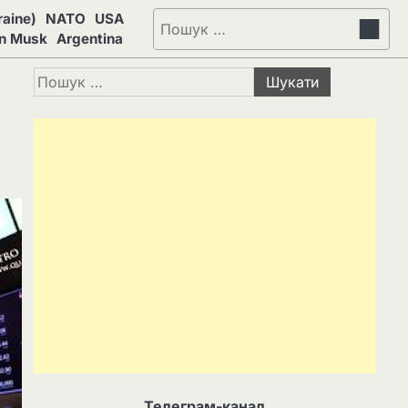
aine)
NATO
USA
Пошук:
on Musk
Argentina
Пошук:
Телеграм-канал