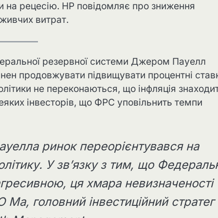
и на рецесію. HP повідомляє про зниження
живчих витрат.
Федеральної резервної системи Джером Пауелл
инен продовжувати підвищувати процентні став
політики не переконаються, що інфляція знаходи
еяких інвесторів, що ФРС уповільнить темпи
ауелла ринок переорієнтувався на
ітику. У зв’язку з тим, що Федераль
агресивною, ця хмара невизначеності
Ю Ма, головний інвестиційний стратег