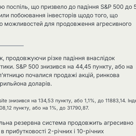
ю поспіль, що призвело до падіння S&P 500 до 
лили побоювання інвесторів щодо того, що
о можливостей для продовження агресивного
ок, продовжуючи різке падіння внаслідок
ики. S&P 500 знизився на 44,45 пункту, або на
 у п’ятницю почалися продажі акцій, ринкова
трильйона доларів.
te знизився на 134,53 пункту, або 1,1%, до 11883,14. Інд
08,12 пункту, або на 1%, до 31790,87.
альна резервна система продовжить агресивно
в прибутковості 2-річних і 10-річних