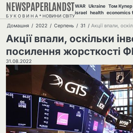
NEWSPAPERLANDST
Перейти
WAR
Ukraine
Том Купер 
до
israel
health
economics 
Б У К О В И Н А * НОВИНИ СВІТУ
вмісту
Домашня
2022
Серпень
31
Акції впали, оск
Акції впали, оскільки ін
посилення жорсткості 
31.08.2022