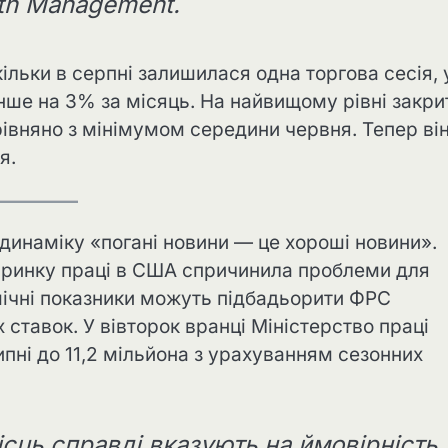
th Management.
ільки в серпні залишилася одна торгова сесія, 
ше на 3% за місяць. На найвищому рівні закри
рівняно з мінімумом середини червня. Тепер ві
я.
динаміку «погані новини — це хороші новини».
 на ринку праці в США спричинила проблеми для
номічні показники можуть підбадьорити ФРС
ставок. У вівторок вранці Міністерство праці
ипні до 11,2 мільйона з урахуванням сезонних
ісць справді вказують на ймовірність