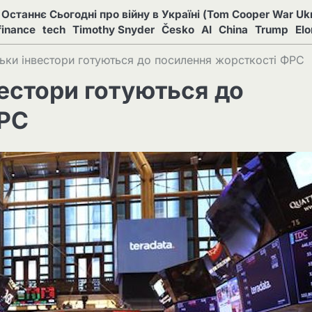
Останнє Сьогодні про війну в Україні (Tom Cooper War Ukr
finance
tech
Timothy Snyder
Česko
AI
China
Trump
El
ільки інвестори готуються до посилення жорсткості ФРС
вестори готуються до
ФРС