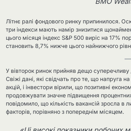
BMO Weal
Літнє ралі фондового ринку припинилося. Оск
три індекси мають намір знизитися щонаймен
цього місяця індекс S&P 500 виріс на 17% по
становить 8,7% нижче цього найнижчого рівн
У вівторок ринок прийняв дещо суперечливу 
Свіжі дані, які свідчать про те, що напруга
акцій, і інвестори вірили, що позитивні еко
продовжувати значне підвищення процентних 
повідомило, що кількість вакансій зросла в л
факторів, порівняно з попереднім місяцем.
«Ці високі показники робочих м