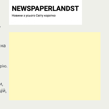
,
8
 на
рію.
и,
ій,