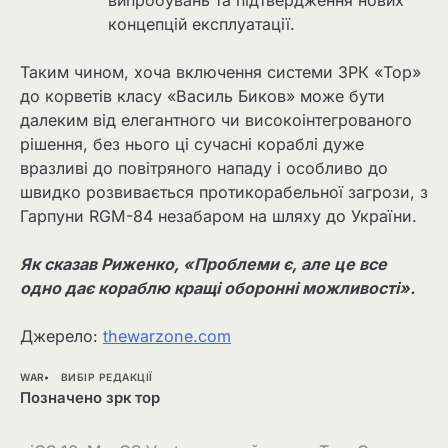
випробувань та підтвердження нових
концепцій експлуатації.
Таким чином, хоча включення системи ЗРК «Тор»
до корветів класу «Василь Биков» може бути
далеким від елегантного чи високоінтегрованого
рішення, без нього ці сучасні кораблі дуже
вразливі до повітряного нападу і особливо до
швидко розвивається протикорабельної загрози, з
Гарпуни RGM-84 незабаром на шляху до України.
Як сказав Риженко, «Проблеми є, але це все
одно дає кораблю кращі оборонні можливості».
Джерело:
thewarzone.com
WAR
ВИБІР РЕДАКЦІЇ
Позначено
зрк тор