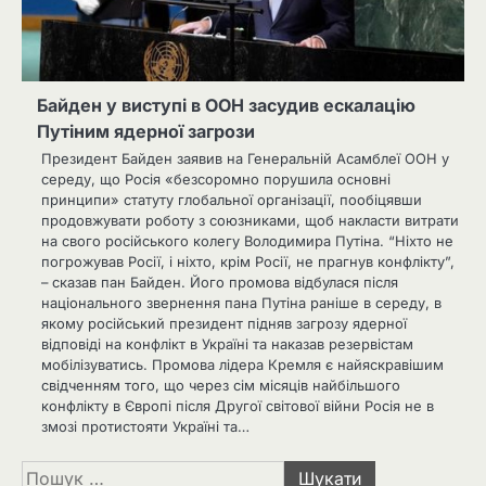
Байден у виступі в ООН засудив ескалацію
Путіним ядерної загрози
Президент Байден заявив на Генеральній Асамблеї ООН у
середу, що Росія «безсоромно порушила основні
принципи» статуту глобальної організації, пообіцявши
продовжувати роботу з союзниками, щоб накласти витрати
на свого російського колегу Володимира Путіна. “Ніхто не
погрожував Росії, і ніхто, крім Росії, не прагнув конфлікту”,
– сказав пан Байден. Його промова відбулася після
національного звернення пана Путіна раніше в середу, в
якому російський президент підняв загрозу ядерної
відповіді на конфлікт в Україні та наказав резервістам
мобілізуватись. Промова лідера Кремля є найяскравішим
свідченням того, що через сім місяців найбільшого
конфлікту в Європі після Другої світової війни Росія не в
змозі протистояти Україні та…
Пошук: