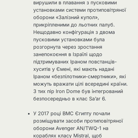
вирушили в плавання з пусковими
установками системи протиповітряної
оборони «Залізний купол»,
прикріпленими до льотних палуб.
Нещодавно конфігурація з двома
пусковими установками була
розгорнута через зростання
занепокоєння в Ізраїлі щодо
підтримуваних Іраном повстанців-
хуситів у Ємені, які мають надані
Іраном «безпілотники-смертники», які
можуть вражати цілі всередині країни.
З тих пір Iron Dome був інтегрований
безпосередньо в клас Sa’ar 6.
У 2017 році ВМС Єгипту почали
розміщувати засоби протиповітряної
оборони Avenger AN/TWQ-1 на
кораблях класу Mistral, щоб