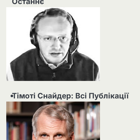
Останнє
Тімоті Снайдер: Всі Публікації