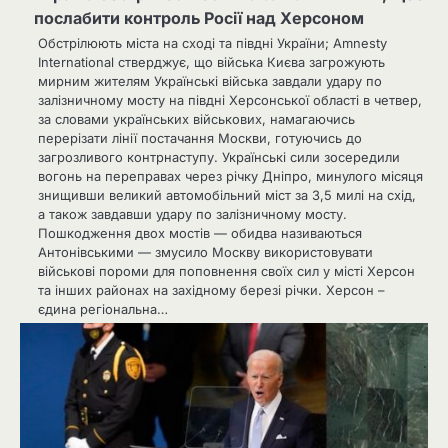
послабити контроль Росії над Херсоном
Обстрілюють міста на сході та півдні України; Amnesty
International стверджує, що війська Києва загрожують
мирним жителям Українські війська завдали удару по
залізничному мосту на півдні Херсонської області в четвер,
за словами українських військових, намагаючись
перерізати лінії постачання Москви, готуючись до
загрозливого контрнаступу. Українські сили зосередили
вогонь на переправах через річку Дніпро, минулого місяця
знищивши великий автомобільний міст за 3,5 милі на схід,
а також завдавши удару по залізничному мосту.
Пошкодження двох мостів — обидва називаються
Антонівськими — змусило Москву використовувати
військові пороми для поповнення своїх сил у місті Херсон
та інших районах на західному березі річки. Херсон –
єдина регіональна…