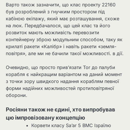
Варто також зазначити, що клас проекту 22160
був розроблений з гнучким простором під
кабіною екіпажу, який має розташування, схоже
на люк. Передбачалося, що цей клас та його
розвиток мають можливість перевозити
контейнерну зброю модульним способом, таку як
крилаті ракети «Калібр» і навіть ракети «земля-
повітря», але ми не бачили такої можливості. в дії.
Очевидно, що просто прив’язати Tor до палуби
корабля є найкращим варіантом на даний момент
з точки зору швидкого надання кораблям певної
форми надійних можливостей протиповітряної
оборони.
Росіяни також не єдині, хто випробував
цю імпровізовану концепцію
Корвети класу Sa’ar 5 ВМС Ізраїлю