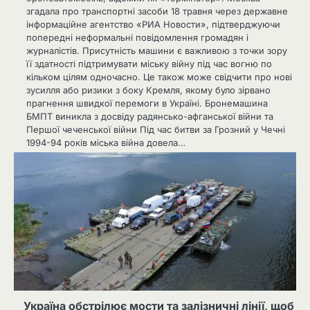
згадала про транспортні засоби 18 травня через державне
інформаційне агентство «РИА Новости», підтверджуючи
попередні неформальні повідомлення громадян і
журналістів. Присутність машини є важливою з точки зору
її здатності підтримувати міську війну під час вогню по
кільком цілям одночасно. Це також може свідчити про нові
зусилля або ризики з боку Кремля, якому було зірвано
прагнення швидкої перемоги в Україні. Бронемашина
БМПТ виникла з досвіду радянсько-афганської війни та
Першої чеченської війни Під час битви за Грозний у Чечні
1994-94 років міська війна довела…
Україна обстрілює мости та залізничні лінії, щоб