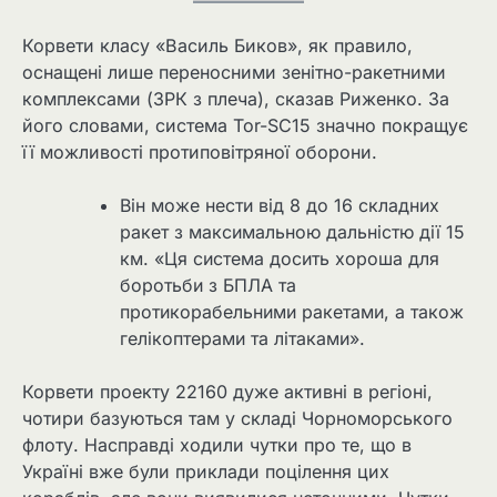
Корвети класу «Василь Биков», як правило,
оснащені лише переносними зенітно-ракетними
комплексами (ЗРК з плеча), сказав Риженко. За
його словами, система Tor-SC15 значно покращує
її можливості протиповітряної оборони.
Він може нести від 8 до 16 складних
ракет з максимальною дальністю дії 15
км. «Ця система досить хороша для
боротьби з БПЛА та
протикорабельними ракетами, а також
гелікоптерами та літаками».
Корвети проекту 22160 дуже активні в регіоні,
чотири базуються там у складі Чорноморського
флоту. Насправді ходили чутки про те, що в
Україні вже були приклади поцілення цих