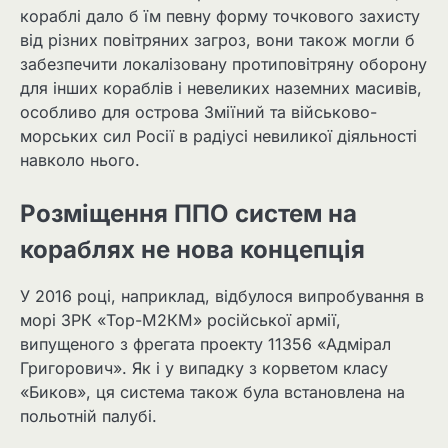
кораблі дало б їм певну форму точкового захисту
від різних повітряних загроз, вони також могли б
забезпечити локалізовану протиповітряну оборону
для інших кораблів і невеликих наземних масивів,
особливо для острова Зміїний та військово-
морських сил Росії в радіусі невиликої діяльності
навколо нього.
Розміщення ППО систем на
кораблях не нова концепція
У 2016 році, наприклад, відбулося випробування в
морі ЗРК «Тор-М2КМ» російської армії,
випущеного з фрегата проекту 11356 «Адмірал
Григорович». Як і у випадку з корветом класу
«Биков», ця система також була встановлена ​​на
польотній палубі.