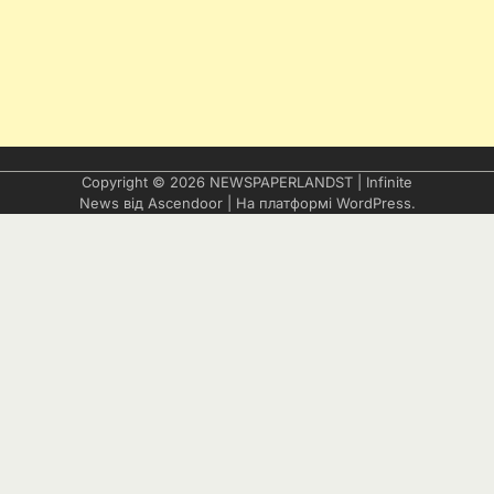
Copyright © 2026
NEWSPAPERLANDST
| Infinite
News від
Ascendoor
| На платформі
WordPress
.