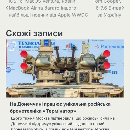
Навігація
iOS 16, MacOS Ventura, новий
Tom Cooper,
MacBook Air та багато іншого:
6-7.6 Битва
записів
найбільші новини від Apple WWDC
за Україну
Схожі записи
На Донеччині працює унікальна російська
бронетехніка «Термінатор»
Цього тижня Москва підтвердила, що російські сили на
Донеччині підтримує унікальний і відносно новий
бронеавтомобіль, відомий як «Термінатор». Москва