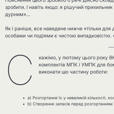
Пояснення цього зробило б речі дійсно склад
зробити. І навіть якщо: я рішучий прихильник
дурним»…
Як і раніше, все наведене нижче «тільки для
особами чи подіями є чистою випадковістю.
С
кажімо, у лютому цього року В
комплектів МПК і УМПК для бо
виконати цю частину роботи:
a) Розгортання їх у невеликій кількості, 
b) Створення запасів перед розгортанням ї