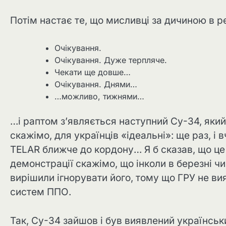
Потім настає те, що мисливці за дичиною в р
Очікування.
Очікування. Дуже терпляче.
Чекати ще довше…
Очікування. Днями…
…можливо, тижнями…
…і раптом з’являється наступний Су-34, яки
скажімо, для українців «ідеальні»: ще раз, і
TELAR ближче до кордону… Я б сказав, що це 
демонстрації скажімо, що інколи в березні чи 
вирішили ігнорувати його, тому що ГРУ не ви
систем ППО.
Так, Су-34 зайшов і був виявлений українськ