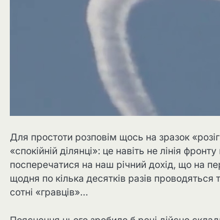
Для простоти розповім щось на зразок «розіг
«спокійній ділянці»: це навіть не лінія фрон
посперечатися на наш річний дохід, що на пе
щодня по кілька десятків разів проводяться т
сотні «гравців»…