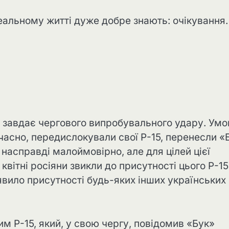
еальному житті дуже добре знають: очікування.
й завдає чергового випробувального удару. Умо
 вчасно, передислокували свої Р-15, перенесли «
насправді малоймовірно, але для цілей цієї
квітні росіяни звикли до присутності цього Р-15 
явило присутності будь-яких інших українських
им Р-15, який, у свою чергу, повідомив «Бук»