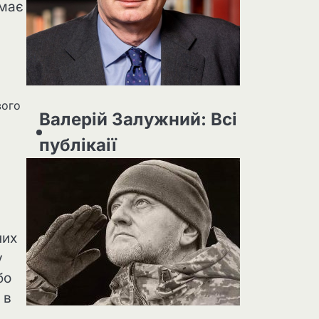
 має
вого
Валерій Залужний: Всі
публікаії
них
у
бо
 в