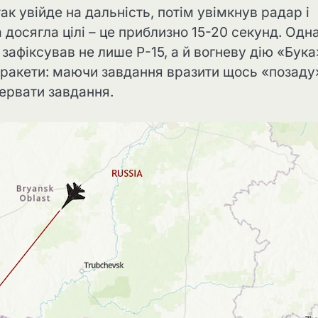
ак увійде на дальність, потім увімкнув радар і
 досягла цілі – це приблизно 15-20 секунд. Одн
афіксував не лише Р-15, а й вогневу дію «Бука
 ракети: маючи завдання вразити щось «позаду
рервати завдання.