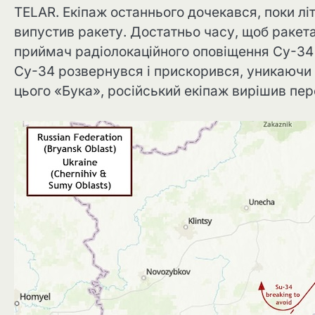
TELAR. Екіпаж останнього дочекався, поки літ
випустив ракету. Достатньо часу, щоб ракета
приймач радіолокаційного оповіщення Су-34 з
Су-34 розвернувся і прискорився, уникаючи
цього «Бука», російський екіпаж вирішив пе