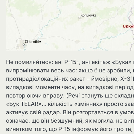
Не помиляйтеся: ані Р-15-, ані екіпаж «Бука
випромінювати весь час: якщо б це зробили, в
протирадіолокаційних ракет – ймовірно, Х-31П
випадкові моменти часу, на випадкові період
повторюючи вправу. (Речі стануть ще складн
«Бук TELAR»… кількість «змінних» просто зав
активує свій радар. Він розгортається в у
означає, що він безшумний, як могила: не вип
винятком того, що P-15 інформує його про те,