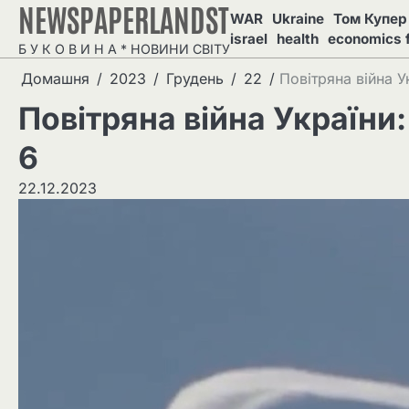
NEWSPAPERLANDST
Перейти
WAR
Ukraine
Том Купер 
до
israel
health
economics 
Б У К О В И Н А * НОВИНИ СВІТУ
вмісту
Домашня
2023
Грудень
22
Повітряна війна 
Повітряна війна Україн
6
22.12.2023