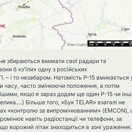
» не збираються вмикати свої радари та
они б «з’їли» одну з російських
. – і то незабаром. Натомість P-15 вмикається 
и часу, часто змінюючи положення, а потім
ішими, якщо я зараз додам ще один Р-15 чи інш
елика….) Більше того, «Бук TELAR» взагалі не
мовах «контролю за випромінюванням» (EMCON),
ромінює навіть радіостанції чи телефони, за
 що ворожий літак знаходиться в зоні ураження.