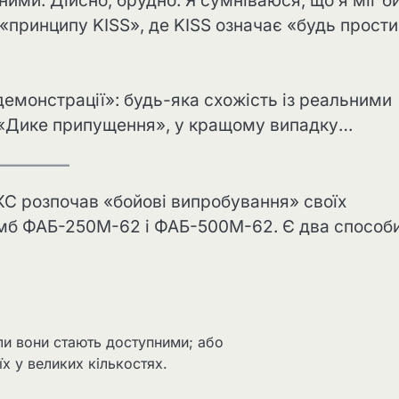
ними. Дійсно, брудно. Я сумніваюся, що я міг б
 «принципу KISS», де KISS означає «будь прости
 демонстрації»: будь-яка схожість із реальними
 «Дике припущення», у кращому випадку…
КС розпочав «бойові випробування» своїх
мб ФАБ-250М-62 і ФАБ-500М-62. Є два способ
коли вони стають доступними; або
х у великих кількостях.