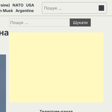
aine)
NATO
USA
Пошук:
on Musk
Argentina
Пошук:
на
Телеграм-канал