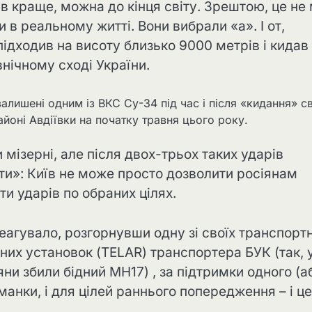
ів краще, можна до кінця світу. Зрештою, це не
 в реальному житті. Вони вибрали «а». І от,
підходив на висоту близько 9000 метрів і кидав
внічному сході України.
залишені одним із ВКС Су-34 під час і після «кидання» с
йоні Авдіївки на початку травня цього року.
 мізерні, але після двох-трьох таких ударів
и»: Київ не може просто дозволити росіянам
и ударів по обраних цілях.
еагувало, розгорнувши одну зі своїх транспорт
них установок (TELAR) транспортера БУК (так, 
и збили бідний MH17) , за підтримки одного (а
манки, і для цілей раннього попередження – і це