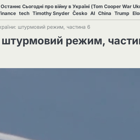
Останнє Сьогодні про війну в Україні (Tom Cooper War Ukr
finance
tech
Timothy Snyder
Česko
AI
China
Trump
El
України: штурмовий режим, частина 6
и: штурмовий режим, части