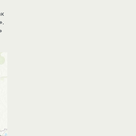
ак
».
»