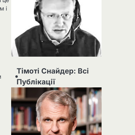
и це
м і
Тімоті Снайдер: Всі
и
Публікації