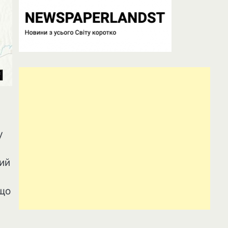
у
ий
 що