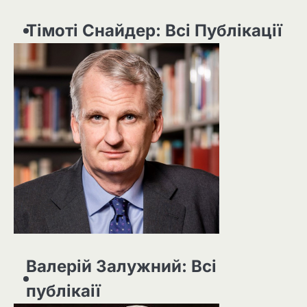
Тімоті Снайдер: Всі Публікації
Валерій Залужний: Всі
публікаії