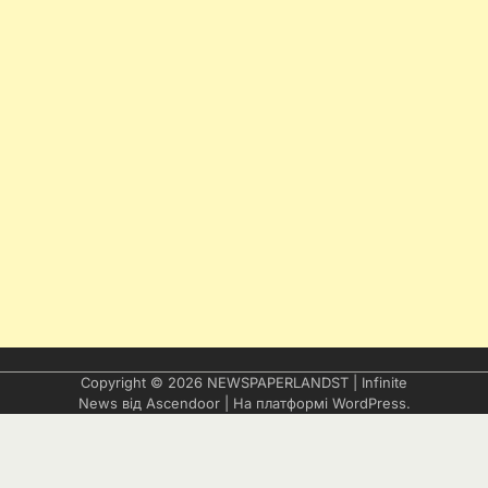
Copyright © 2026
NEWSPAPERLANDST
| Infinite
News від
Ascendoor
| На платформі
WordPress
.