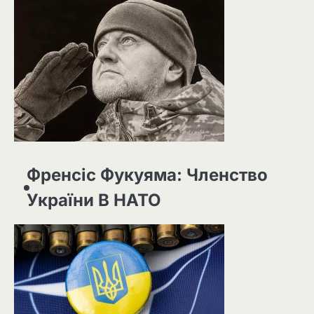
Френсіс Фукуяма: Членство
України В НАТО