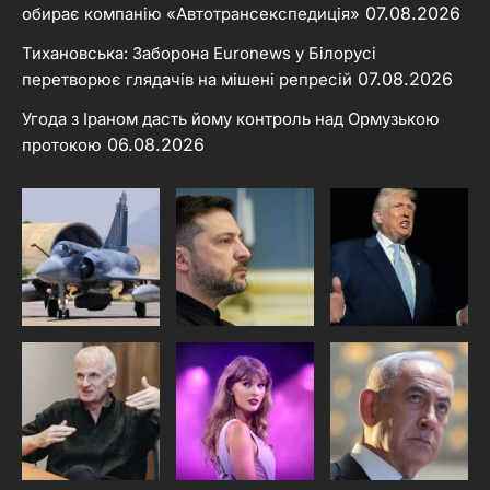
07.08.2026
обирає компанію «Автотрансекспедиція»
Тихановська: Заборона Euronews у Білорусі
07.08.2026
перетворює глядачів на мішені репресій
Угода з Іраном дасть йому контроль над Ормузькою
06.08.2026
протокою