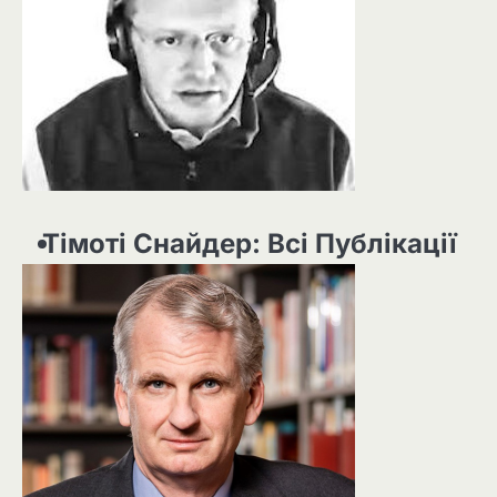
Тімоті Снайдер: Всі Публікації