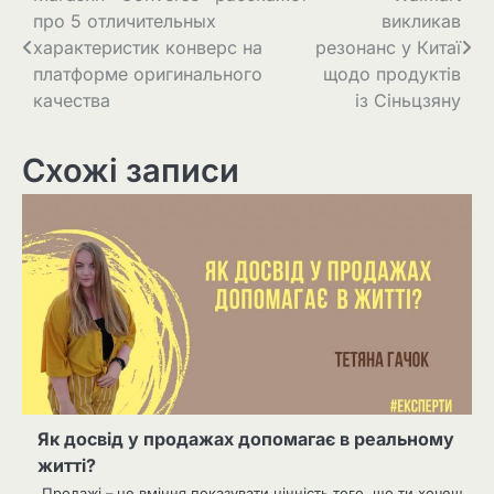
про 5 отличительных
викликав
записів
характеристик конверс на
резонанс у Китаї
платформе оригинального
щодо продуктів
качества
із Сіньцзяну
Схожі записи
Як досвід у продажах допомагає в реальному
житті?
Продажі – це вміння показувати цінність того, що ти хочеш