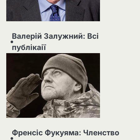
Валерій Залужний: Всі
публікаії
Френсіс Фукуяма: Членство