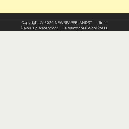
Copyright © 2026
NEWSPAPERLANDST
| Infinite
News від
Ascendoor
| На платформі
WordPress
.