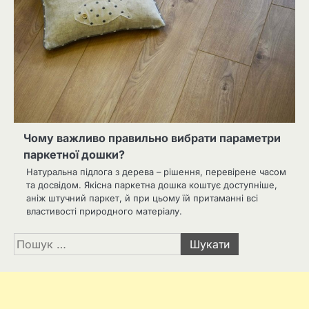
Чому важливо правильно вибрати параметри
паркетної дошки?
Натуральна підлога з дерева – рішення, перевірене часом
та досвідом. Якісна паркетна дошка коштує доступніше,
аніж штучний паркет, й при цьому їй притаманні всі
властивості природного матеріалу.
Пошук: