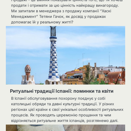
продати і отримати за цю цінність найкращу винагороду.
Ми запитали в менеджера з продажу компанії “Хаскі
Менеджмент” Тетяни Гачок, як досвід у продажах
допомагає їй у реальному житті?
Ритуальні традиції Іспанії: поминки та квіти
В Іспанії обслуговування похорону поєднує у собі
католицькі обряди та давні культурні традиції. У різних
регіонах цієї країни є свої унікальні особливості ритуальних
процесів. Як проводять церемонію прощання та чим
відрізняється ритуальне життя іспанців, розглянемо далі.