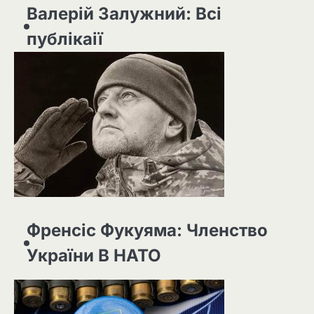
Валерій Залужний: Всі
публікаії
Френсіс Фукуяма: Членство
України В НАТО