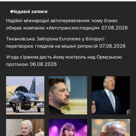
Недавні записи
Надійні міжнародні автоперевезення: чому бізнес
07.08.2026
обирає компанію «Автотрансекспедиція»
Тихановська: Заборона Euronews у Білорусі
07.08.2026
перетворює глядачів на мішені репресій
Угода з Іраном дасть йому контроль над Ормузькою
06.08.2026
протокою