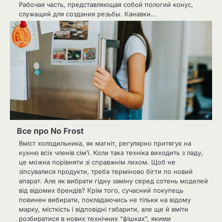
Рабочая часть, представляющая собой пологий конус,
служащий для создания резьбы. Канавки…
Все про No Frost
Вміст холодильника, як магніт, регулярно притягує на
кухню всіх членів сім’ї. Коли така техніка виходить з ладу,
це можна порівняти зі справжнім лихом. Щоб не
зіпсувалися продукти, треба терміново бігти по новий
апарат. Але як вибрати гідну заміну серед сотень моделей
від відомих брендів? Крім того, сучасний покупець
повинен вибирати, покладаючись не тільки на відому
марку, місткість і відповідні габарити, але ще й вміти
розбиратися в нових технічних “фішках”, якими