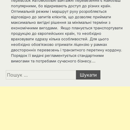
перевозок Автомобільні вантажні перевезення є найбільш
популярними, бо відкривають доступ до різних країн.
Оптимальній режим і маршрут руху розробляється
відповідно до запитів клієнтів, що дозволяє приймати
максимально вигідні рішення за мінімальні терміни з
економічними вигодами. Якщо планується транспортувати
продукцію до європейських країн, то необхідно
враховувати одразу кілька особливостей. Для цього
необхідно обов’язково отримати ліцензію у рамках
двосторонніх перевезень і транзитного перетину кордону.
Порядок її видачі регламентується стандартними
вимогами та потребами сучасного бізнесу.…
Пошук: