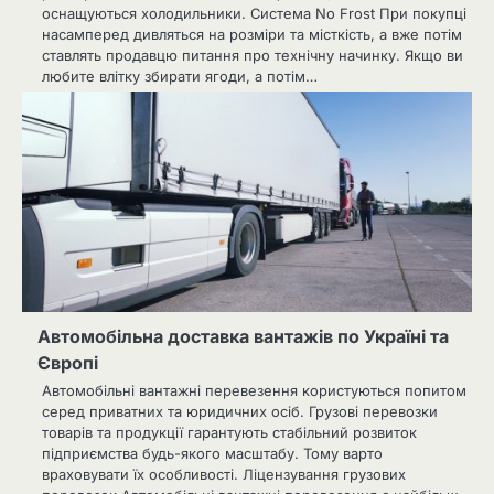
оснащуються холодильники. Система No Frost При покупці
насамперед дивляться на розміри та місткість, а вже потім
ставлять продавцю питання про технічну начинку. Якщо ви
любите влітку збирати ягоди, а потім…
Автомобільна доставка вантажів по Україні та
Європі
Автомобільні вантажні перевезення користуються попитом
серед приватних та юридичних осіб. Грузові перевозки
товарів та продукції гарантують стабільний розвиток
підприємства будь-якого масштабу. Тому варто
враховувати їх особливості. Ліцензування грузових