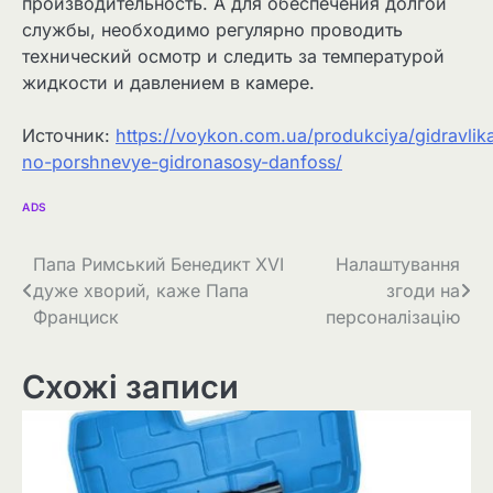
производительность. А для обеспечения долгой
службы, необходимо регулярно проводить
технический осмотр и следить за температурой
жидкости и давлением в камере.
Источник:
https://voykon.com.ua/produkciya/gidravlika
no-porshnevye-gidronasosy-danfoss/
ADS
Навігація
Папа Римський Бенедикт XVI
Налаштування
дуже хворий, каже Папа
згоди на
записів
Франциск
персоналізацію
Схожі записи