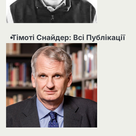
Тімоті Снайдер: Всі Публікації