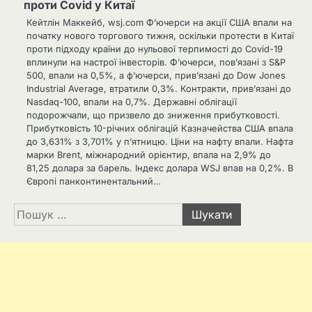
проти Covid у Китаї
Кейтлін Маккейб, wsj.com Ф’ючерси на акції США впали на
початку нового торгового тижня, оскільки протести в Китаї
проти підходу країни до нульової терпимості до Covid-19
вплинули на настрої інвесторів. Ф’ючерси, пов’язані з S&P
500, впали на 0,5%, а ф’ючерси, прив’язані до Dow Jones
Industrial Average, втратили 0,3%. Контракти, прив’язані до
Nasdaq-100, впали на 0,7%. Державні облігації
подорожчали, що призвело до зниження прибутковості.
Прибутковість 10-річних облігацій Казначейства США впала
до 3,631% з 3,701% у п’ятницю. Ціни на нафту впали. Нафта
марки Brent, міжнародний орієнтир, впала на 2,9% до
81,25 долара за барель. Індекс долара WSJ впав на 0,2%. В
Європі панконтинентальний…
Пошук: