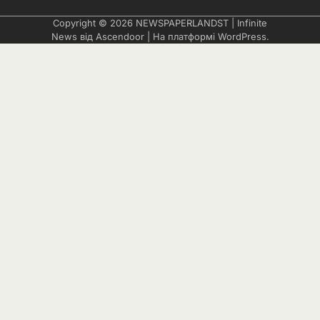
Copyright © 2026
NEWSPAPERLANDST
| Infinite
News від
Ascendoor
| На платформі
WordPress
.