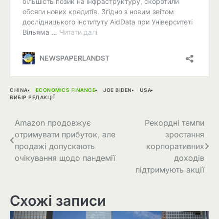
CHINA
ECONOMICS FINANCE
JOE BIDEN
USA
ВИБІР РЕДАКЦІЇ
Навігація
Amazon продовжує
Рекордні темпи
отримувати прибуток, але
зростання
записів
продажі допускають
корпоративних
очікування щодо пандемії
доходів
підтримують акції
Схожі записи