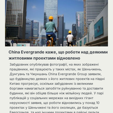
China Evergrande каже, що роботи над деякими
житловими проектами відновлено
Забудовник опублікував фотографії, на яких зображені
працівники, які працюють у таких містах, як Шеньчжень,
Дунгуань та Чжуншань China Evergrande Group заявили,
що будівництво деяких з його житлових проектів на півдні
Китаю прогресує, оскільки забудовник із великими
боргами намагається запобігти руйнуванню та доставити
будинки, які він обіцяв більше ніж мільйону людей. У парі
публікацій у соціальних мережах на вихідних гігант
нерухомості заявив, що роботи відновились у понад 10
проектах у Шеньчжені та його околицях, де базується
Евергранде, та над іншими проектами в районі дельти