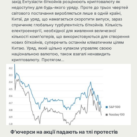
захід Ентузіасти біткойнів розцінюють криптовалюту як
недоступну для будь-якого уряду. Проте до трьох чвертей
світового постачання виробляється лише в одній країні,
Китаї, де уряд, що намагається скоротити випуск, зараз
спричиняє глобальну турбулентність біткойнів. Кількість
електроенергії, необхідної для живлення величезної
кількості комп’ютерів, що використовуються для створення
нових біткойнів, суперечить останнім кліматичним цілям
Китаю. Уряд, який щільно кулаком управляє своєю
національною валютою, також взагалі ненавидить
криптовалюту. Протягом…
Ф’ючерси на акції падають на тлі протестів