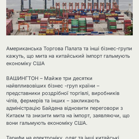
Американська Торгова Палата та інші бізнес-групи
кажуть, що мита на китайський імпорт гальмують
економіку США
ВАШИНГТОН – Майже три десятки
найвпливовіших бізнес -груп країни –
представники роздрібної торгівлі, виробників
чіпів, фермерів та інших – закликають
адміністрацію Байдена відновити переговори з
Китаєм та знизити мита на імпорт, заявляючи, що
вони гальмують економіку США.
Тарифи на електроніку, одяг та інші китайські