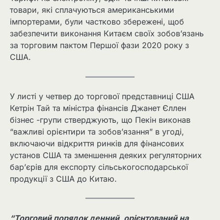
товари, які сплачуються американськими
імпортерами, були частково збережені, щоб
забезпечити виконання Китаєм своїх зобов’язань
за торговим пактом Першої фази 2020 року з
США.
У листі у четвер до торгової представниці США
Кетрін Тай та міністра фінансів Джанет Єллен
бізнес -групи стверджують, що Пекін виконав
“важливі орієнтири та зобов’язання” в угоді,
включаючи відкриття ринків для фінансових
установ США та зменшення деяких регуляторних
бар’єрів для експорту сільськогосподарської
продукції з США до Китаю.
“Торговий порядок денний, орієнтований на