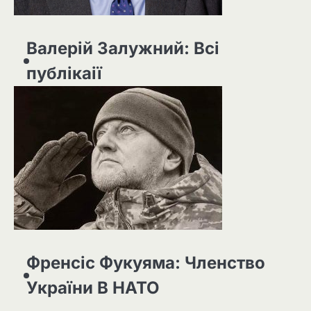
Валерій Залужний: Всі
публікаії
Френсіс Фукуяма: Членство
України В НАТО