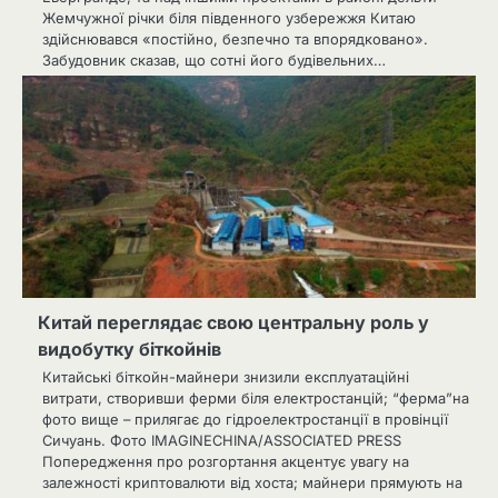
Жемчужної річки біля південного узбережжя Китаю
здійснювався «постійно, безпечно та впорядковано».
Забудовник сказав, що сотні його будівельних…
Китай переглядає свою центральну роль у
видобутку біткойнів
Китайські біткойн-майнери знизили експлуатаційні
витрати, створивши ферми біля електростанцій; “ферма”на
фото вище – прилягає до гідроелектростанції в провінції
Сичуань. Фото IMAGINECHINA/ASSOCIATED PRESS
Попередження про розгортання акцентує увагу на
залежності криптовалюти від хоста; майнери прямують на