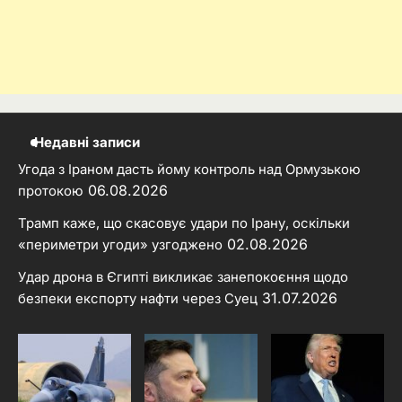
Недавні записи
Угода з Іраном дасть йому контроль над Ормузькою
06.08.2026
протокою
Трамп каже, що скасовує удари по Ірану, оскільки
02.08.2026
«периметри угоди» узгоджено
Удар дрона в Єгипті викликає занепокоєння щодо
31.07.2026
безпеки експорту нафти через Суец