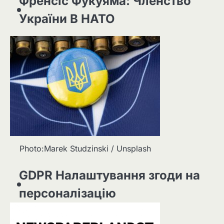
Френсіс Фукуяма: Членство
України В НАТО
Photo:Marek Studzinski / Unsplash
GDPR Налаштування згоди на
персоналізацію