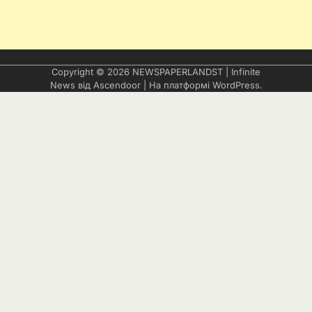
Copyright © 2026
NEWSPAPERLANDST
| Infinite
News від
Ascendoor
| На платформі
WordPress
.