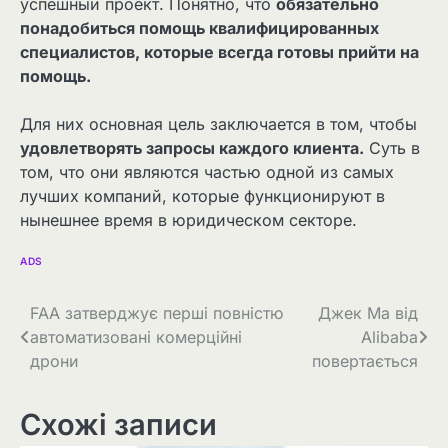
успешный проект. Понятно, что
обязательно
понадобиться помощь квалифицированных
специалистов, которые всегда готовы прийти на
помощь.
Для них основная цель заключается в том, чтобы
удовлетворять запросы каждого клиента.
Суть в
том, что они являются частью одной из самых
лучших компаний, которые функционируют в
нынешнее время в юридическом секторе.
ADS
Навігація
FAA затверджує перші повністю
Джек Ма від
автоматизовані комерційні
Alibaba
записів
дрони
повертається
Схожі записи