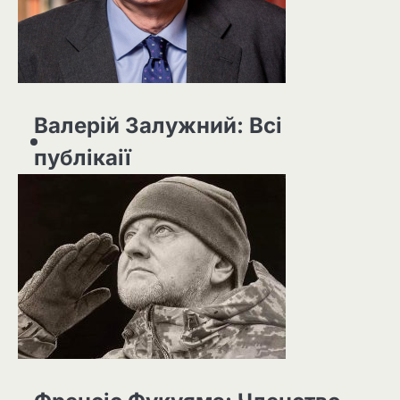
Валерій Залужний: Всі
публікаії