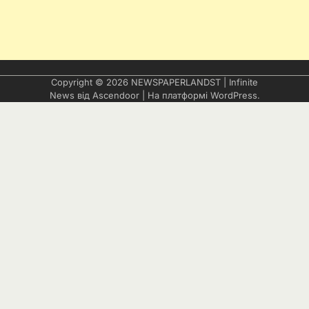
Copyright © 2026
NEWSPAPERLANDST
| Infinite
News від
Ascendoor
| На платформі
WordPress
.