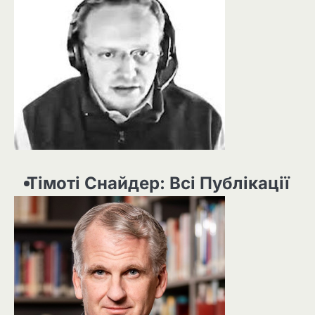
Тімоті Снайдер: Всі Публікації