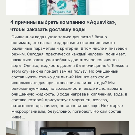
4 причины выбрать компанию «Aquavika»,
чтобы заказать доставку воды
Очищенная вода нужна только для питья? Важно
понимать, что на наше здоровье и состояние влияют
различные параметры и критерии. В том числе и питьевой
режим. Сегодня, практически каждый человек, понимает,
насколько важно употреблять достаточное количество
воды. Однако, жидкость должна быть очищенной. Только в
этом случае она пойдет вам на пользу. Но очищенный
состав нужен только для питья? Или же его стоит
использовать для приготовления напитков, еды? Мы
рекомендуем вам, по возможности, везде использовать
очищенную жидкость. В ходе нагрева и кипячения, вода, в
составе которой присутствует марганец, железо,
патогенные организмы, не становится чище. Некоторые
микроорганизмы, безусловно, погибают. Но сам состав
чище…