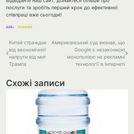
Відвідайте наш сайт, дізнайтеся більше про
послуги та зробіть перший крок до ефективної
співпраці вже сьогодні!
ADS
UKRAINE
Навігація
Китай страждає
Американський суд визнав, що
від економічної
Google є незаконною
записів
напруги від мит
монополією на рекламні
Трампа
технології в Інтернеті
Схожі записи