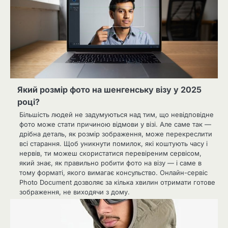
Який розмір фото на шенгенську візу у 2025
році?
Більшість людей не задумуються над тим, що невідповідне
фото може стати причиною відмови у візі. Але саме так —
дрібна деталь, як розмір зображення, може перекреслити
всі старання. Щоб уникнути помилок, які коштують часу і
нервів, ти можеш скористатися перевіреним сервісом,
який знає, як правильно робити фото на візу — і саме в
тому форматі, якого вимагає консульство. Онлайн-сервіс
Photo Document дозволяє за кілька хвилин отримати готове
зображення, не виходячи з дому.