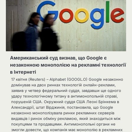
Американський суд визнав, що Google є
незаконною монополією на рекламні технології
в Інтернеті
17 квітня (Reuters) – Alphabet (GOOGL.O) Google незаконно
домінував на двох ринках технологій онлайн-реклами,
заявив у четвер федеральний суддя, завдавши ще одного
удару технологічному титану в антимонопольній справі,
порушеній США. Окружний суддя США Леоні Брінкема в
Александрії, штат Вірджинія, постановила, що Google
незаконно монополізувала ринки рекламних серверів
видавців і ринок обміну рекламою, який знаходиться між
покупцями та продавцями. Антимонопольні органи не
змогли довести, що компанія має монополію в рекламних