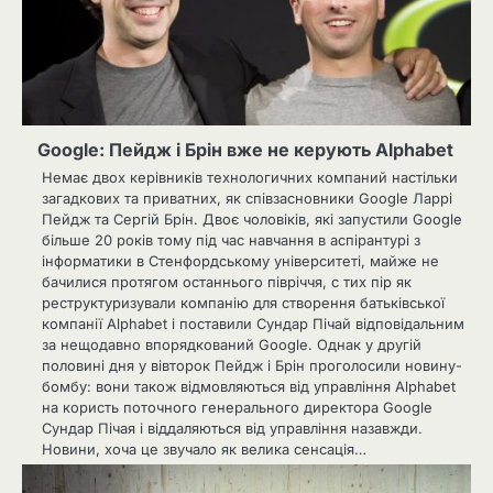
Google: Пейдж і Брін вже не керують Alphabet
Немає двох керівників технологичних компаний настільки
загадкових та приватних, як співзасновники Google Ларрі
Пейдж та Сергій Брін. Двоє чоловіків, які запустили Google
більше 20 років тому під час навчання в аспірантурі з
інформатики в Стенфордському університеті, майже не
бачилися протягом останнього півріччя, с тих пір як
реструктуризували компанію для створення батьківської
компанії Alphabet і поставили Сундар Пічай відповідальним
за нещодавно впорядкований Google. Однак у другій
половині дня у вівторок Пейдж і Брін проголосили новину-
бомбу: вони також відмовляються від управління Alphabet
на користь поточного генерального директора Google
Сундар Пічая і віддаляються від управління назавжди.
Новини, хоча це звучало як велика сенсація…