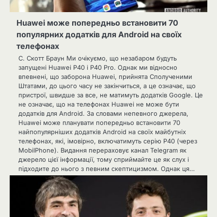
Huawei може попередньо встановити 70
популярних додатків для Android на своїх
телефонах
C. Скотт Браун Ми очікуємо, що незабаром будуть
запущені Huawei P40 і P40 Pro. Однак ми відносно
впевнені, що заборона Huawei, прийнята Сполученими
Штатами, до цього часу не закінчиться, а це означає, що
пристрої, швидше за все, не матимуть додатків Google. Це
не означає, що на телефонах Huawei не може бути
додатків для Android. За словами непевного джерела,
Huawei може планувати попередньо встановити 70
найпопулярніших додатків Android на своїх майбутніх
телефонах, які, імовірно, включатимуть серію P40 (через
MobilPhone). Видання перераховує канал Telegram як
джерело цієї інформації, тому сприймайте це як слух і
підходите до нього з певним скептицизмом. Однак ця…