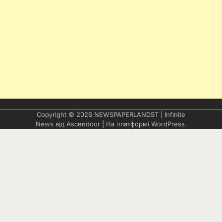
Copyright © 2026
NEWSPAPERLANDST
| Infinite
News від
Ascendoor
| На платформі
WordPress
.