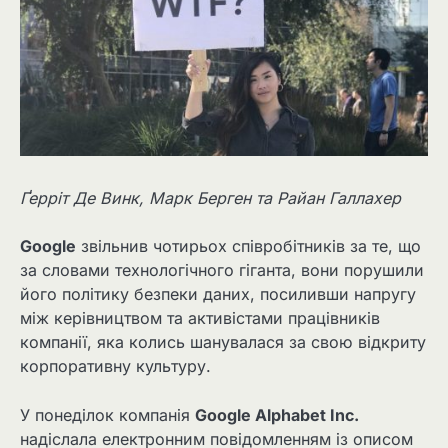
Ґерріт Де Винк, Марк Берген та Райан Галлахер
Google
звільнив чотирьох співробітників за те, що
за словами технологічного гіганта, вони порушили
його політику безпеки даних, посиливши напругу
між керівництвом та активістами працівників
компанії, яка колись шанувалася за свою відкриту
корпоративну культуру.
У понеділок компанія
Google Alphabet Inc.
надіслала електронним повідомленням із описом