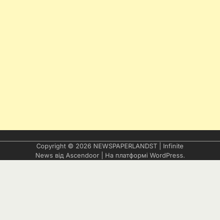
Copyright © 2026
NEWSPAPERLANDST
| Infinite
News від
Ascendoor
| На платформі
WordPress
.