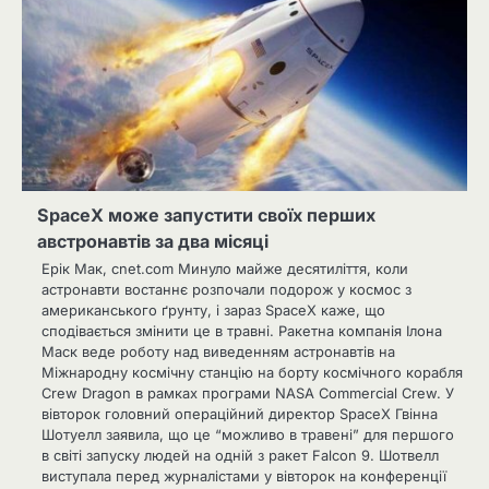
SpaceX може запустити своїх перших
австронавтів за два місяці
Ерік Мак, cnet.com Минуло майже десятиліття, коли
астронавти востаннє розпочали подорож у космос з
американського ґрунту, і зараз SpaceX каже, що
сподівається змінити це в травні. Ракетна компанія Ілона
Маск веде роботу над виведенням астронавтів на
Міжнародну космічну станцію на борту космічного корабля
Crew Dragon в рамках програми NASA Commercial Crew. У
вівторок головний операційний директор SpaceX Гвінна
Шотуелл заявила, що це “можливо в травені” для першого
в світі запуску людей на одній з ракет Falcon 9. Шотвелл
виступала перед журналістами у вівторок на конференції