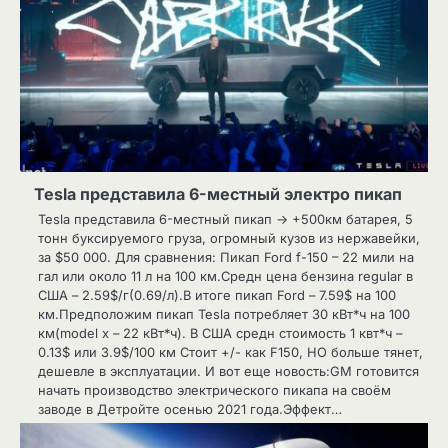
Tesla представила 6-местный электро пикап
Tesla представила 6-местный пикап -> +500км батарея, 5
тонн буксируемого груза, огромный кузов из нержавейки,
за $50 000. Для сравнения: Пикап Ford f-150 – 22 мили на
гал или около 11 л на 100 км.Средн цена бензина regular в
США – 2.59$/г(0.69/л).В итоге пикап Ford – 7.59$ на 100
км.Предположим пикап Tesla потребляет 30 кВт*ч на 100
км(model x – 22 кВт*ч). В США средн стоимость 1 квт*ч –
0.13$ или 3.9$/100 км Стоит +/- как F150, НО больше тянет,
дешевле в эксплуатации. И вот еще новость:GM готовится
начать производство электрического пикапа на своём
заводе в Детройте осенью 2021 года.Эффект…