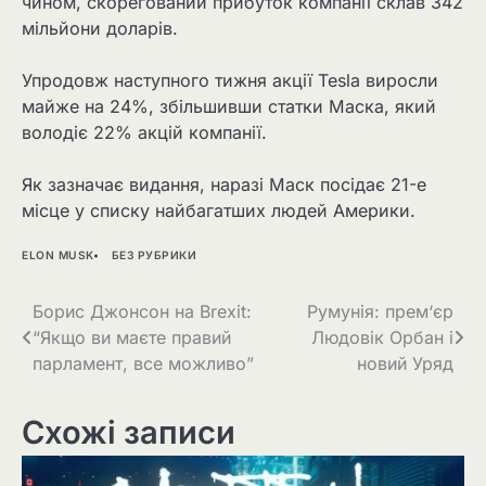
чином, скорегований прибуток компанії склав 342
мільйони доларів.
Упродовж наступного тижня акції Tesla виросли
майже на 24%, збільшивши статки Маска, який
володіє 22% акцій компанії.
Як зазначає видання, наразі Маск посідає 21-е
місце у списку найбагатших людей Америки.
ELON MUSK
БЕЗ РУБРИКИ
Навігація
Борис Джонсон на Brexit:
Румунія: прем‘єр
“Якщо ви маєте правий
Людовік Орбан і
записів
парламент, все можливо”
новий Уряд
Схожі записи