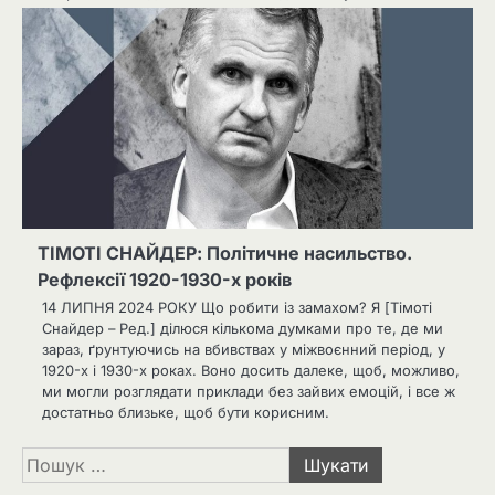
ТІМОТІ СНАЙДЕР: Політичне насильство.
Рефлексії 1920-1930-х років
14 ЛИПНЯ 2024 РОКУ Що робити із замахом? Я [Тімоті
Снайдер – Ред.] ділюся кількома думками про те, де ми
зараз, ґрунтуючись на вбивствах у міжвоєнний період, у
1920-х і 1930-х роках. Воно досить далеке, щоб, можливо,
ми могли розглядати приклади без зайвих емоцій, і все ж
достатньо близьке, щоб бути корисним.
Пошук: