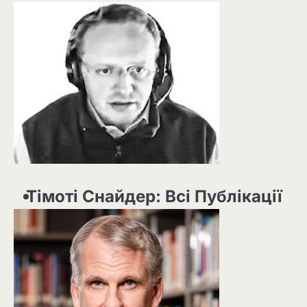
Тімоті Снайдер: Всі Публікації