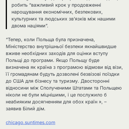
робить “важливий крок у продовженні
нарощування економічних, безпекових,
культурних та людських зв’язків між нашими
двома націями”.
“Тепер, коли Польща була призначена,
Міністерство внутрішньої безпеки якнайшвидше
вживе необхідних заходів для оцінки вступу
Польщі до програми. Якщо Польщу буде
визначена як країна з програмою відмови від візи,
її громадянам будуть дозволені безвізові поїздки
до США для бізнесу та туризму. Двосторонні
відносини між Сполученими Штатами та Польщею
ніколи не були міцнішими, і це послужило б
неабияким досягненням для обох країн », –
заявив Білий дім.
chicago.suntimes.com