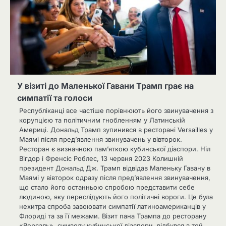
У візиті до Маленької Гавани Трамп грає на
симпатії та голоси
Республіканці все частіше порівнюють його звинувачення з
корупцією та політичним гнобленням у Латинській
Америці. Дональд Трамп зупинився в ресторані Versailles у
Маямі після пред’явлення звинувачень у вівторок.
Ресторан є визначною пам’яткою кубинської діаспори. Ніл
Вігдор і Френсіс Роблес, 13 червня 2023 Колишній
президент Дональд Дж. Трамп відвідав Маленьку Гавану в
Маямі у вівторок одразу після пред’явлення звинувачення,
що стало його останньою спробою представити себе
людиною, яку переслідують його політичні вороги. Це була
нехитра спроба завоювати симпатії латиноамериканців у
Флориді та за її межами. Візит пана Трампа до ресторану
«Версаль», символу кубинської діаспори, відбувся в той