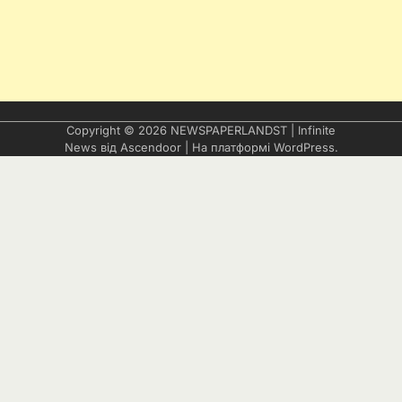
Copyright © 2026
NEWSPAPERLANDST
| Infinite
News від
Ascendoor
| На платформі
WordPress
.