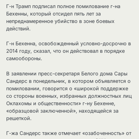
Г-н Трамп подписал полное помилование г-на
Бехенны, который отсидел пять лет за
непреднамеренное убийство в зоне боевых
действий.
Г-н Бехенна, освобожденный условно-досрочно в
2014 году, сказал, что он действовал в порядке
самообороны.
В заявлении пресс-секретаря Белого дома Сары
Сандерс в понедельник, в котором объявляется о
помиловании, говорится о «широкой поддержке
со стороны военных, избранных должностных лиц
Оклахомы и общественности» г-ну Бехенне,
«образцовой заключенной», находящейся за
решеткой.
Г-жа Сандерс также отмечает «озабоченность» от