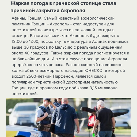
Жаркая погода в греческой столице стала
причиной закрытия Акрополя
Афины, Греция. Самый известный археологический
памятник Греции – Акрополь – стал недоступен для
посетителей на четыре часа из-за жаркой погоды в
столице. Власти заявили, что Акрополь будет закрыт с
13.00 до 17.00, поскольку температура в Афинах поднялась
выше 36 градусов по Цельсию с реальным ощущением
около 40 градусов. Также жаркая погода прогнозируется и
на ближайшие дни. И в этом случае посещение Акрополя
прервётся на четыре часа. Расположенный на вершине
холма объект всемирного наследия ЮНЕСКО, в который
входит 2500-летний Парфенон, является самой
популярной туристической достопримечательностью
Греции, где в прошлом году побывали 3,15 миллиона
посетителей.