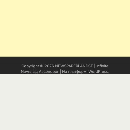
Copyright © 2026
NEWSPAPERLANDST
| Infinite
News від
Ascendoor
| На платформі
WordPress
.