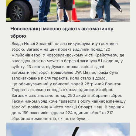
Новозеланці масово здають автоматичну
зброю
Влада Нової Зеландії почала викуповувати у громадян
зброю. Загалом на цей проєкт виділили понад 120
мільйонів євро. У новозеландському місті Крайстчерч, де
внаслідок атак на мечеті в березні загинула 51 людина, у
суботу, 13 липня, відбулась перша акція зі здачі
автоматичної зброї, повідомляє DW. Ця програма була
започаткована після терактів, коли стало відомо,
що обвинувачений у вбивстві людей 28-річний Брентон
Таррант легально володів п’ятьма одиницями зброї.
Загалом заплановано понад 250 акцій зі збирання зброї.
Таким чином уряд хоче “вивести з обігу найнебезпечнішу
зброю”, повідомив міністр поліції Стюарт Неш. В перший
день 169 власників віддали 224 одиниці зброї та 217
збройних компонентів, які потім були…