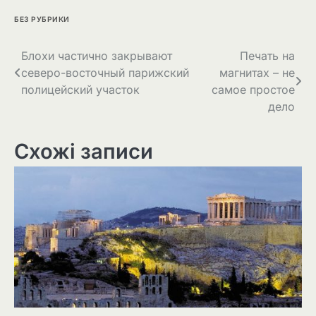
БЕЗ РУБРИКИ
Навігація
Блохи частично закрывают
Печать на
северо-восточный парижский
магнитах – не
записів
полицейский участок
самое простое
дело
Схожі записи