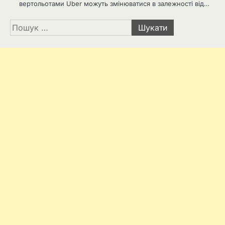
вертольотами Uber можуть змінюватися в залежності від…
Пошук: