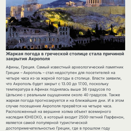
Жаркая погода в греческой столице стала причиной
закрытия Акрополя
Афины, Греция. Самый известный археологический памятник
Греции – Акрополь – стал недоступен для посетителей на
четыре часа из-за жаркой погоды в столице. Власти заявили,
что Акрополь будет закрыт с 13.00 до 17.00, поскольку
температура в Афинах поднялась выше 36 градусов по
Цельсию с реальным ощущением около 40 градусов. Также
жаркая погода прогнозируется и на ближайшие дни. И в этом
случае посещение Акрополя прервётся на четыре часа.
Расположенный на вершине холма объект всемирного
наследия ЮНЕСКО, в который входит 2500-летний Парфенон,
является самой популярной туристической
достопримечательностью Греции, где в прошлом году