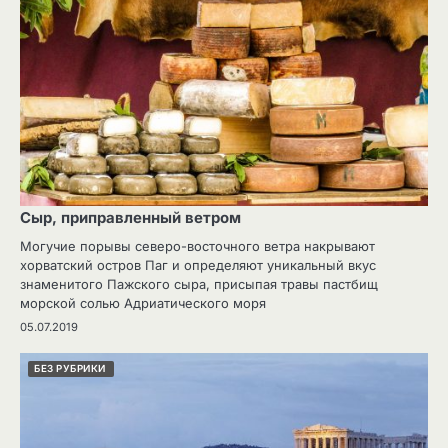
Сыр, приправленный ветром
Могучие порывы северо-восточного ветра накрывают
хорватский остров Паг и определяют уникальный вкус
знаменитого Пажского сыра, присыпая травы пастбищ
морской солью Адриатического моря
05.07.2019
БЕЗ РУБРИКИ