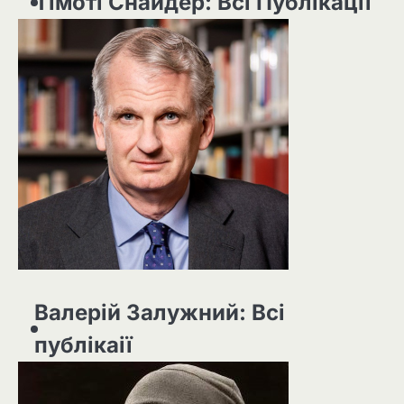
Тімоті Снайдер: Всі Публікації
Валерій Залужний: Всі
публікаії