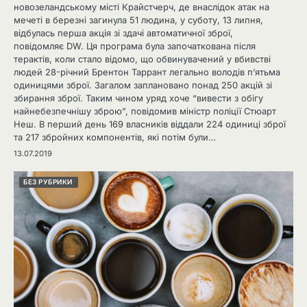
новозеландському місті Крайстчерч, де внаслідок атак на
мечеті в березні загинула 51 людина, у суботу, 13 липня,
відбулась перша акція зі здачі автоматичної зброї,
повідомляє DW. Ця програма була започаткована після
терактів, коли стало відомо, що обвинувачений у вбивстві
людей 28-річний Брентон Таррант легально володів п’ятьма
одиницями зброї. Загалом заплановано понад 250 акцій зі
збирання зброї. Таким чином уряд хоче “вивести з обігу
найнебезпечнішу зброю”, повідомив міністр поліції Стюарт
Неш. В перший день 169 власників віддали 224 одиниці зброї
та 217 збройних компонентів, які потім були…
13.07.2019
БЕЗ РУБРИКИ