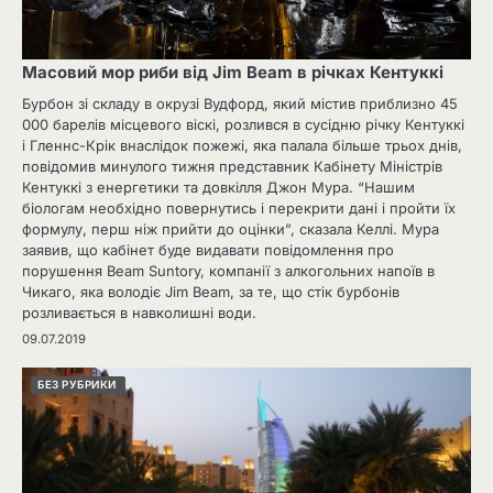
Масовий мор риби від Jim Beam в річках Кентуккі
Бурбон зі складу в окрузі Вудфорд, який містив приблизно 45
000 барелів місцевого віскі, розлився в сусідню річку Кентуккі
і Гленнс-Крік внаслідок пожежі, яка палала більше трьох днів,
повідомив минулого тижня представник Кабінету Міністрів
Кентуккі з енергетики та довкілля Джон Мура. “Нашим
біологам необхідно повернутись і перекрити дані і пройти їх
формулу, перш ніж прийти до оцінки”, сказала Келлі. Мура
заявив, що кабінет буде видавати повідомлення про
порушення Beam Suntory, компанії з алкогольних напоїв в
Чикаго, яка володіє Jim Beam, за те, що стік бурбонів
розливається в навколишні води.
09.07.2019
БЕЗ РУБРИКИ