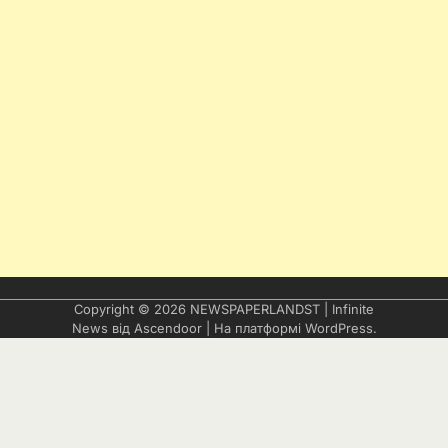
Copyright © 2026
NEWSPAPERLANDST
| Infinite
News від
Ascendoor
| На платформі
WordPress
.