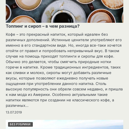
Топпинг и сироп – в чем разница?
Кофе – это прекрасный напиток, который идеален без
различных дополнений. Истинные ценители употребляют его
именно в его стандартном виде. Но, иногда все-таки хочется
отойти от правил и попробовать непривычный вкус. В таком
случае на помощь приходят топпинги и сиропы для кофе.
Обычно это делается, чтобы смягчить природные нотки
горечи в напитке. Кроме традиционных ингредиентов, таких
как сливки и молоко, сиропы могут добавить различные
вкусы, которые позволяют ежедневно получать новые
ощущения при употреблении данного напитка. Столь
высокую популярность они обрели совсем недавно, и пришла
к нам мода из Америки. Особенно актуальными такие
напитки являются при создании не классического кофе, а
различных…
13.07.2019
БЕЗ РУБРИКИ