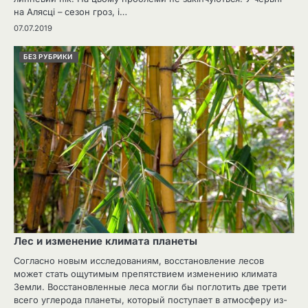
на Алясці – сезон гроз, і…
07.07.2019
БЕЗ РУБРИКИ
Лес и изменение климата планеты
Согласно новым исследованиям, восстановление лесов
может стать ощутимым препятствием изменению климата
Земли. Восстановленные леса могли бы поглотить две трети
всего углерода планеты, который поступает в атмосферу из-