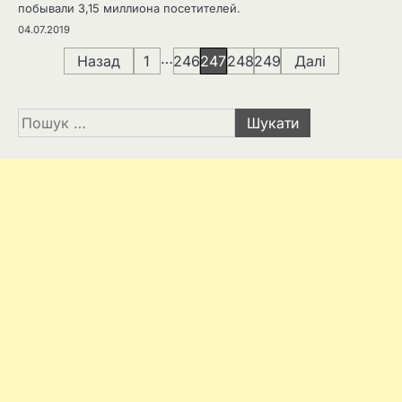
побывали 3,15 миллиона посетителей.
04.07.2019
Навігація
…
Назад
1
246
247
248
249
Далі
записів
Пошук: