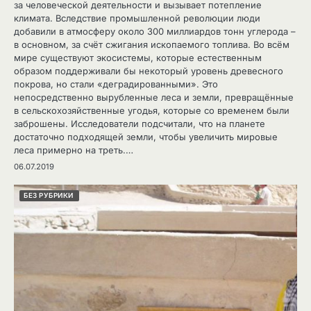
за человеческой деятельности и вызывает потепление
климата. Вследствие промышленной революции люди
добавили в атмосферу около 300 миллиардов тонн углерода –
в основном, за счёт сжигания ископаемого топлива. Во всём
мире существуют экосистемы, которые естественным
образом поддерживали бы некоторый уровень древесного
покрова, но стали «деградированными». Это
непосредственно вырубленные леса и земли, превращённые
в сельскохозяйственные угодья, которые со временем были
заброшены. Исследователи подсчитали, что на планете
достаточно подходящей земли, чтобы увеличить мировые
леса примерно на треть.…
06.07.2019
БЕЗ РУБРИКИ