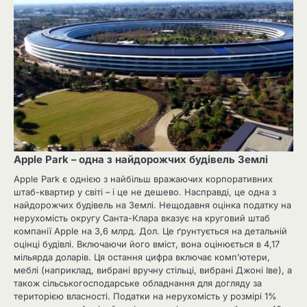
Apple Park – одна з найдорожчих будівель Землі
Apple Park є однією з найбільш вражаючих корпоративних
штаб-квартир у світі – і це не дешево. Насправді, це одна з
найдорожчих будівель на Землі. Нещодавня оцінка податку на
нерухомість округу Санта-Клара вказує на круговий штаб
компанії Apple на 3,6 млрд. Дол. Це ґрунтується на детальній
оцінці будівлі. Включаючи його вміст, вона оцінюється в 4,17
мільярда доларів. Ця остання цифра включає комп’ютери,
меблі (наприклад, вибрані вручну стільці, вибрані Джоні Іве), а
також сільськогосподарське обладнання для догляду за
територією власності. Податки на нерухомість у розмірі 1%