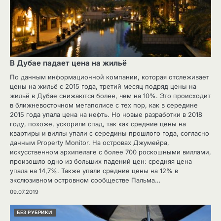
В Дубае падает цена на жильё
По данным информационной компании, которая отслеживает
цены на жильё с 2015 года, третий месяц подряд цены на
жильё в Дубае снижаются более, чем на 10%. Это происходит
в ближневосточном мегаполисе с тех пор, как в середине
2015 года упала цена на нефть. Но новые разработки в 2018
году, похоже, ускорили спад, так как средние цены на
квартиры и виллы упали с середины прошлого года, согласно
данным Property Monitor. На островах Джумейра,
искусственном архипелаге с более 700 роскошными виллами,
произошло одно из больших падений цен: средняя цена
упала на 14,7%. Также упали средние цены на 12% в
экслюзивном островном сообществе Пальма…
09.07.2019
БЕЗ РУБРИКИ