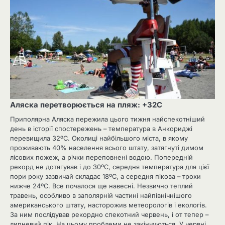
Аляска перетворюється на пляж: +32С
Приполярна Аляска пережила цього тижня найспекотніший
день в історії спостережень – температура в Анкориджі
перевищила 32ºC. Околиці найбільшого міста, в якому
проживають 40% населення всього штату, затягнуті димом
лісових пожеж, а річки переповнені водою. Попередній
рекорд не дотягував і до 30ºC, середня температура для цієї
пори року зазвичай складає 18ºC, а середня пікова – трохи
нижче 24ºC. Все почалося ще навесні. Незвично теплий
травень, особливо в заполярній частині найпівнічнішого
американського штату, насторожив метеорологів і екологів.
За ним послідував рекордно спекотний червень, і от тепер –
липневий пік. На цьому проблеми не закінчуються. У червні