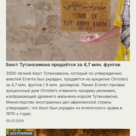
Бюст Тутанхамона продаётся за 4,7 млн. фунтов
3000-летний бюст Тутанхамона, который по утверждению
властей Египта был украден, продаётся на аукционе Christie’s
за 4,7 млн. фунтов ( 6 млн. долларов). Ранее Египет призвал
аукционный дом Christie’s отменить продажу реликвии,
изображающей древнего мальчика-короля Тутанхамона.
Министерство иностранных дел африканской страны
утверждает, что бюст был украден из египетского храма в
1970-х годах.
05.07.2019
БЕЗ РУБРИКИ