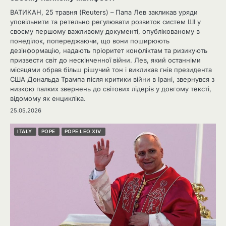
ВАТИКАН, 25 травня (Reuters) – Папа Лев закликав уряди
уповільнити та ретельно регулювати розвиток систем ШІ у
своєму першому важливому документі, опублікованому в
понеділок, попереджаючи, що вони поширюють
дезінформацію, надають пріоритет конфліктам та ризикують
призвести світ до нескінченної війни. Лев, який останніми
місяцями обрав більш рішучий тон і викликав гнів президента
США Дональда Трампа після критики війни в Ірані, звернувся з
низкою палких звернень до світових лідерів у довгому тексті,
відомому як енцикліка.
25.05.2026
ITALY
POPE
POPE LEO XIV