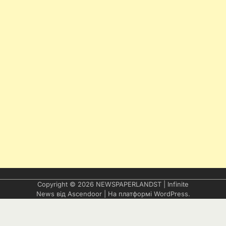
Copyright © 2026
NEWSPAPERLANDST
| Infinite
News від
Ascendoor
| На платформі
WordPress
.