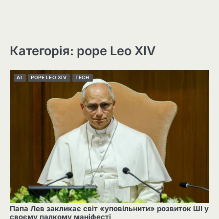
Категорія: pope Leo XIV
AI
POPE LEO XIV
TECH
Папа Лев закликає світ «уповільнити» розвиток ШІ у
своєму палкому маніфесті