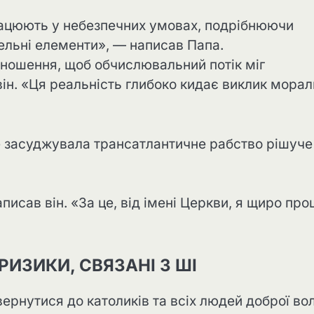
 працюють у небезпечних умовах, подрібнюючи
ельні елементи», — написав Папа.
зношення, щоб обчислювальний потік міг
ін. «Ця реальність глибоко кидає виклик морал
е засуджувала трансатлантичне рабство рішуче
писав він. «За це, від імені Церкви, я щиро пр
РИЗИКИ, СВЯЗАНІ З ШІ
вернутися до католиків та всіх людей доброї вол