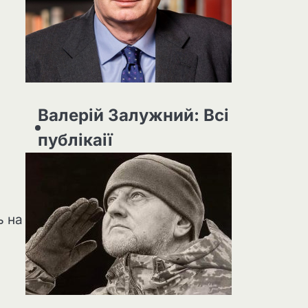
Валерій Залужний: Всі
публікаії
ь на