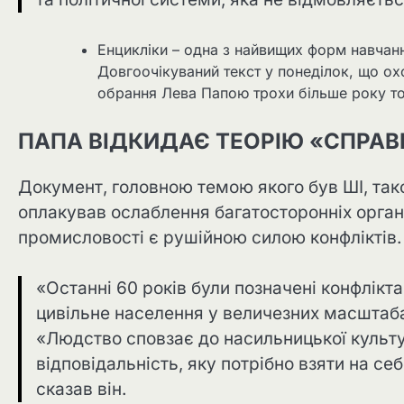
Енцикліки – одна з найвищих форм навчанн
Довгоочікуваний текст у понеділок, що о
обрання Лева Папою трохи більше року т
ПАПА ВІДКИДАЄ ТЕОРІЮ «СПРАВ
Документ, головною темою якого був ШІ, тако
оплакував ослаблення багатосторонніх органі
промисловості є рушійною силою конфліктів.
«Останні 60 років були позначені конфлікт
цивільне населення у величезних масштаба
«Людство сповзає до насильницької культу
відповідальність, яку потрібно взяти на се
сказав він.