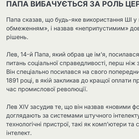
ПАПА ВИБАЧУЄТЬСЯ ЗА РОЛЬ ЦЕР
Папа сказав, що будь-яке використання ШІ у
обмеженням», і назвав «неприпустимим» до
рішень.
Лев, 14-й Папа, який обрав це ім’я, посилавс
питань соціальної справедливості, перш ніж 
Він спеціально посилався на свого попередник
1891 році, в якій закликав до кращої оплати п
час промислової революції.
Лев XIV засудив те, що він назвав «новими ф
доглядають за системами штучного інтелекту
технологічні пристрої, такі як комп’ютери т
інтелект.