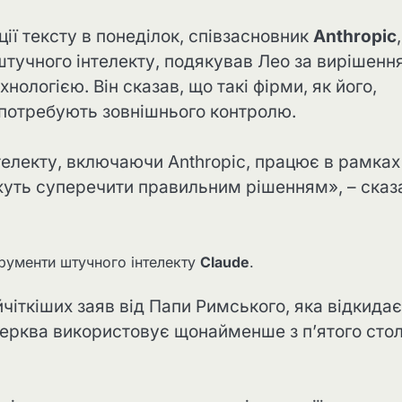
ії тексту в понеділок, співзасновник
Anthropic
,
 штучного інтелекту, подякував Лео за вирішенн
логією. Він сказав, що такі фірми, як його,
 потребують зовнішнього контролю.
електу, включаючи Anthropic, працює в рамках
ожуть суперечити правильним рішенням», – сказ
трументи штучного інтелекту
Claude
.
йчіткіших заяв від Папи Римського, яка відкидає
Церква використовує щонайменше з п’ятого стол