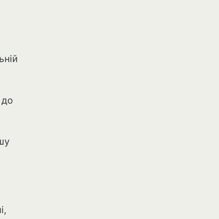
ьній
 до
ошу
і,