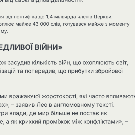
я від понтифіка до 1,4 мільярда членів Церкви.
хоплює майже 43 000 слів, готувався майже з моменту
ому.
ЕДЛИВОЇ ВІЙНИ»
ж засудив кількість війн, що охоплюють світ,
зацій та попередив, що прибутки збройової
ами вражаючої жорстокості, які часто впливают
х», – заявив Лео в англомовному тексті.
ри влади, де мир більше не постає як
бе, а як крихкий проміжок між конфліктами», –