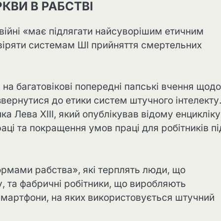
КВИ В РАБСТВІ
 війні «має підлягати найсуворішим етичним
віряти системам ШІ прийняття смертельних
я на багатовікові попередні папські вчення щодо
звернутися до етики систем штучного інтелекту
а Лева XIII, який опублікував відому енцикліку
раці та покращення умов праці для робітників пі
ормами рабства», які терплять люди, що
, та фабричні робітники, що виробляють
а смартфони, на яких використовується штучний