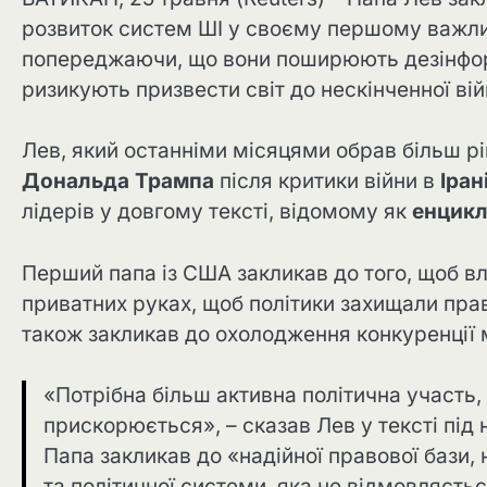
розвиток систем ШІ у своєму першому важли
попереджаючи, що вони поширюють дезінфор
ризикують призвести світ до нескінченної вій
Лев, який останніми місяцями обрав більш рі
Дональда Трампа
після критики війни в
Іран
лідерів у довгому тексті, відомому як
енцикл
Перший папа із США закликав до того, щоб вл
приватних руках, щоб політики захищали права
також закликав до охолодження конкуренції 
«Потрібна більш активна політична участь, 
прискорюється», – сказав Лев у тексті під
Папа закликав до «надійної правової бази,
та політичної системи, яка не відмовляєтьс