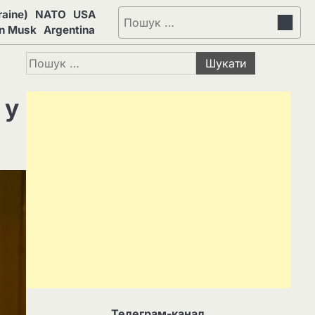
aine)
NATO
USA
Пошук:
on Musk
Argentina
Пошук:
 у
Телеграм-канал