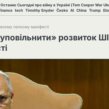
Останнє Сьогодні про війну в Україні (Tom Cooper War Ukr
finance
tech
Timothy Snyder
Česko
AI
China
Trump
El
своєму палкому маніфесті
«уповільнити» розвиток ШІ
ті