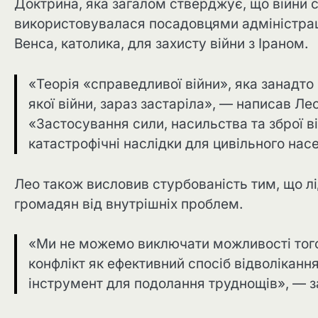
Доктрина, яка загалом стверджує, що війни сл
використовувалася посадовцями адміністрац
Венса, католика, для захисту війни з Іраном.
«Теорія «справедливої ​​війни», яка занад
якої війни, зараз застаріла», — написав Лео
«Застосування сили, насильства та зброї в
катастрофічні наслідки для цивільного нас
Лео також висловив стурбованість тим, що л
громадян від внутрішніх проблем.
«Ми не можемо виключати можливості того
конфлікт як ефективний спосіб відволікання
інструмент для подолання труднощів», — за