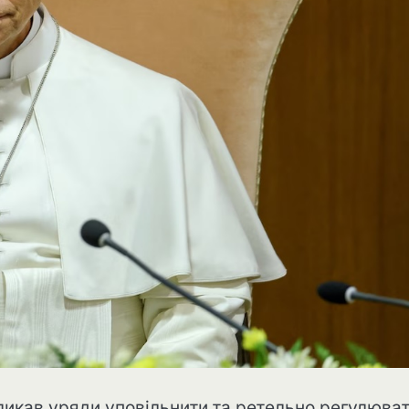
кликав уряди уповільнити та ретельно регулюва