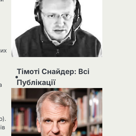
вих
Тімоті Снайдер: Всі
Публікації
а
о).
ів