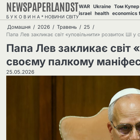
NEWSPAPERLANDST
Перейти
WAR
Ukraine
Том Купер 
до
israel
health
economics 
Б У К О В И Н А * НОВИНИ СВІТУ
вмісту
Домашня
2026
Травень
25
Папа Лев закликає світ «уповільнити» розвиток ШІ у 
Папа Лев закликає світ 
своєму палкому маніфес
25.05.2026