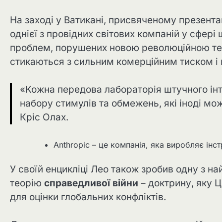
На заході у Ватикані, присвяченому презентац
однієї з провідних світових компаній у сфері
проблем, порушених новою революційною техно
стикаються з сильним комерційним тиском і
«Кожна передова лабораторія штучного інт
набору стимулів та обмежень, які іноді м
Кріс Олах.
Anthropic – це компанія, яка виробляє інс
У своїй енцикліці Лео також зробив одну з на
теорію
справедливої ​​війни
– доктрину, яку 
для оцінки глобальних конфліктів.