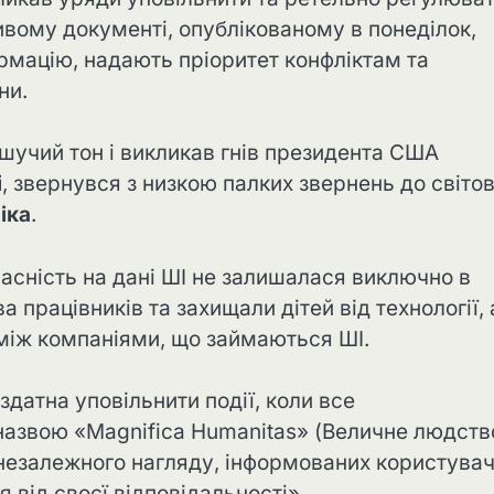
вому документі, опублікованому в понеділок,
мацію, надають пріоритет конфліктам та
ни.
шучий тон і викликав гнів президента США
і
, звернувся з низкою палких звернень до світо
іка
.
асність на дані ШІ не залишалася виключно в
 працівників та захищали дітей від технології, 
між компаніями, що займаються ШІ.
здатна уповільнити події, коли все
 назвою «Magnifica Humanitas» (Величне людств
 незалежного нагляду, інформованих користувач
я від своєї відповідальності».