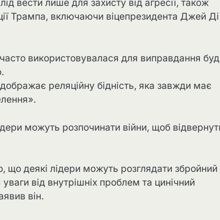
ід вести лише для захисту від агресії, також
ії Трампа, включаючи віцепрезидента Джей Ді
то часто використовувалася для виправдання буд
.
ідображає реляційну бідність, яка завжди має
елення».
ідери можуть розпочинати війни, щоб відвернут
, що деякі лідери можуть розглядати збройний
 уваги від внутрішніх проблем та цинічний
явив він.