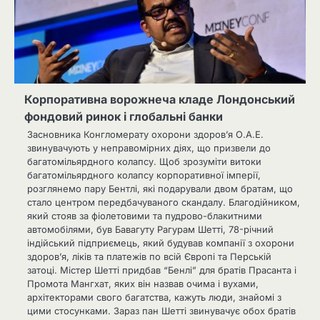
Корпоративна ворожнеча кладе Лондонський
фондовий ринок і глобальні банки
Засновника Конгломерату охорони здоров’я О.А.Е.
звинувачують у неправомірних діях, що призвели до
багатомільярдного колапсу. Щоб зрозуміти витоки
багатомільярдного колапсу корпоративної імперії,
розглянемо пару Бентлі, які подарували двом братам, що
стало центром передбачуваного скандалу. Благодійником,
який стояв за фіолетовими та пудрово-блакитними
автомобілями, був Бавагуту Рагурам Шетті, 78-річний
індійський підприємець, який будував компанії з охорони
здоров’я, ліків та платежів по всій Європі та Перській
затоці. Містер Шетті придбав “Бенлі” для братів Прасанта і
Промота Мангхат, яких він назвав очима і вухами,
архітекторами свого багатства, кажуть люди, знайомі з
цими стосунками. Зараз пан Шетті звинувачує обох братів