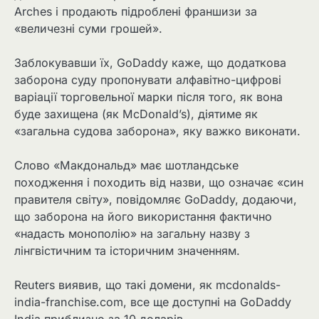
Arches і продають підроблені франшизи за
«величезні суми грошей».
Заблокувавши їх, GoDaddy каже, що додаткова
заборона суду пропонувати алфавітно-цифрові
варіації торговельної марки після того, як вона
буде захищена (як McDonald’s), діятиме як
«загальна судова заборона», яку важко виконати.
Слово «Макдональд» має шотландське
походження ⁠і походить від назви, що означає «син
правителя світу», повідомляє GoDaddy, додаючи,
що заборона на його використання фактично
«надасть монополію» на загальну назву ​з
лінгвістичним та історичним значенням.
Reuters виявив, що такі домени, як mcdonalds-
india-franchise.com, все ще доступні на GoDaddy