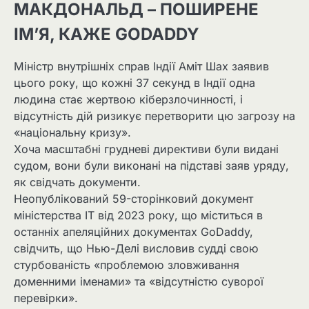
МАКДОНАЛЬД – ПОШИРЕНЕ
ІМ’Я, КАЖЕ GODADDY
Міністр внутрішніх справ Індії Аміт Шах заявив
цього року, що кожні 37 секунд в Індії одна
людина стає жертвою кіберзлочинності, і
відсутність дій ризикує перетворити цю загрозу на
«національну кризу».
Хоча масштабні грудневі директиви були видані
судом, вони були виконані на підставі заяв уряду,
як свідчать документи.
Неопублікований 59-сторінковий документ
міністерства ІТ від 2023 року, що міститься в
останніх апеляційних документах GoDaddy,
свідчить, що Нью-Делі висловив судді свою
стурбованість «проблемою зловживання
доменними іменами» та «відсутністю суворої
перевірки».