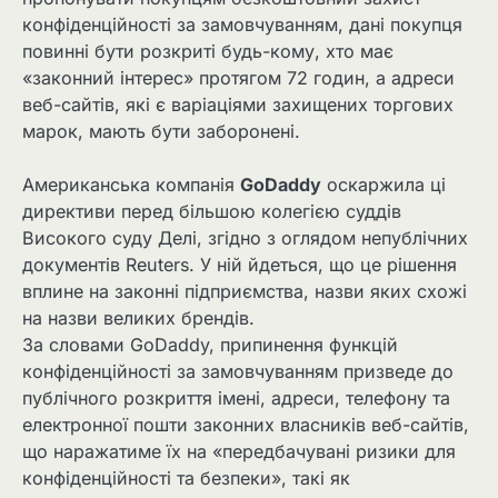
конфіденційності за замовчуванням, дані покупця
повинні бути розкриті будь-кому, хто має
«законний інтерес» протягом 72 годин, а адреси
веб-сайтів, які є варіаціями захищених торгових
марок, мають бути заборонені.
Американська компанія
GoDaddy
оскаржила ці
директиви перед більшою колегією суддів
Високого суду Делі, згідно з оглядом непублічних
документів Reuters. У ній йдеться, що це рішення
вплине на законні підприємства, назви яких схожі
на назви великих брендів.
За словами GoDaddy, припинення функцій
конфіденційності за замовчуванням призведе до
публічного розкриття імені, адреси, телефону та
електронної пошти законних власників веб-сайтів,
що наражатиме їх на «передбачувані ризики для
конфіденційності та безпеки», такі як