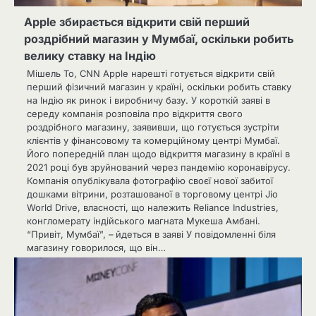
Apple збирається відкрити свій перший
роздрібний магазин у Мумбаї, оскільки робить
велику ставку на Індію
Мішель То, CNN Apple нарешті готується відкрити свій
перший фізичний магазин у країні, оскільки робить ставку
на Індію як ринок і виробничу базу. У короткій заяві в
середу компанія розповіла про відкриття свого
роздрібного магазину, заявивши, що готується зустріти
клієнтів у фінансовому та комерційному центрі Мумбаї.
Його попередній план щодо відкриття магазину в країні в
2021 році був зруйнований через пандемію коронавірусу.
Компанія опублікувала фотографію своєї нової забитої
дошками вітрини, розташованої в торговому центрі Jio
World Drive, власності, що належить Reliance Industries,
конгломерату індійського магната Мукеша Амбані.
“Привіт, Мумбаї”, – йдеться в заяві У повідомленні біля
магазину говорилося, що він…