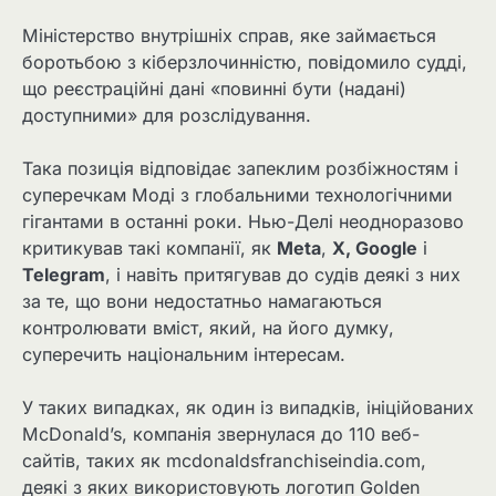
Міністерство внутрішніх справ, яке займається
боротьбою з кіберзлочинністю, повідомило судді,
що реєстраційні дані «повинні бути (надані)
доступними» для розслідування.
Така позиція відповідає запеклим розбіжностям і
суперечкам Моді з глобальними технологічними
гігантами в останні роки. Нью-Делі неодноразово
критикував ​такі компанії, як
Meta
,
X, Google
⁠ і
Telegram
, і навіть притягував до судів деякі з них
за те, що вони недостатньо намагаються
контролювати вміст, який, на його думку,
суперечить національним інтересам.
У таких випадках, як один із випадків, ініційованих
McDonald’s, компанія звернулася до 110 веб-
сайтів, таких як mcdonaldsfranchiseindia.com,
деякі з яких використовують логотип Golden