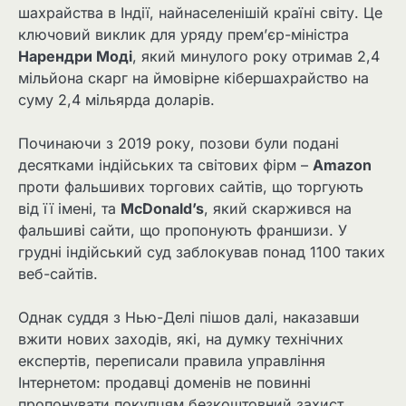
шахрайства в Індії, найнаселенішій країні світу. Це
ключовий виклик для уряду прем’єр-міністра
Нарендри Моді
, який минулого року отримав 2,4
мільйона скарг на ймовірне кібершахрайство на
суму 2,4 мільярда доларів.
Починаючи з 2019 року, позови були подані
десятками індійських та світових фірм –
Amazon
проти фальшивих торгових сайтів, що торгують
від її імені, та
McDonald’s
, який скаржився на
фальшиві сайти, що пропонують франшизи. У
грудні індійський суд заблокував понад 1100 таких
веб-сайтів.
Однак суддя з Нью-Делі пішов далі, наказавши
вжити нових заходів, які, на думку технічних
експертів, переписали правила управління
Інтернетом: продавці доменів не повинні
пропонувати покупцям безкоштовний захист