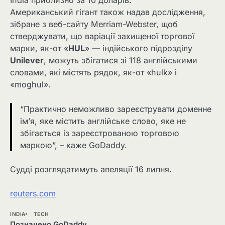
India приблизно за 10 доларів.
Американський гігант також надав дослідження,
зібране з веб-сайту Merriam-Webster, щоб
стверджувати, що варіації захищеної торгової
марки, як-от «
HUL
» — індійського підрозділу
Unilever
, можуть збігатися зі 118 англійськими
словами, які містять рядок, як-от «hulk» і
«moghul».
“Практично неможливо зареєструвати доменне
ім’я, яке містить англійське слово, яке не
збігається із зареєстрованою торговою
маркою”, – каже GoDaddy.
Судді розглядатимуть апеляції 16 липня.
reuters.com
INDIA
TECH
Позначено
GoDaddy