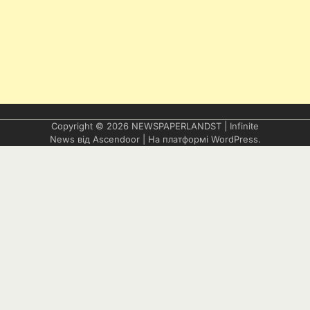
Copyright © 2026
NEWSPAPERLANDST
| Infinite
News від
Ascendoor
| На платформі
WordPress
.