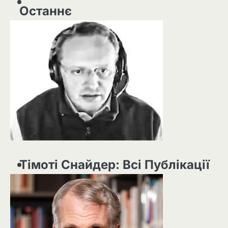
Останнє
Тімоті Снайдер: Всі Публікації