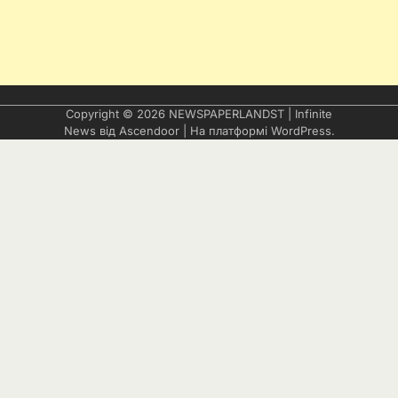
Copyright © 2026
NEWSPAPERLANDST
| Infinite
News від
Ascendoor
| На платформі
WordPress
.