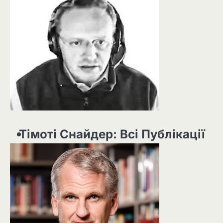
Тімоті Снайдер: Всі Публікації