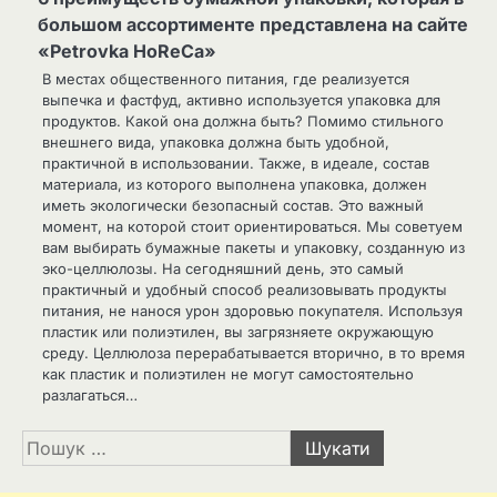
большом ассортименте представлена на сайте
«Petrovka HoReCa»
В местах общественного питания, где реализуется
выпечка и фастфуд, активно используется упаковка для
продуктов. Какой она должна быть? Помимо стильного
внешнего вида, упаковка должна быть удобной,
практичной в использовании. Также, в идеале, состав
материала, из которого выполнена упаковка, должен
иметь экологически безопасный состав. Это важный
момент, на которой стоит ориентироваться. Мы советуем
вам выбирать бумажные пакеты и упаковку, созданную из
эко-целлюлозы. На сегодняшний день, это самый
практичный и удобный способ реализовывать продукты
питания, не нанося урон здоровью покупателя. Используя
пластик или полиэтилен, вы загрязняете окружающую
среду. Целлюлоза перерабатывается вторично, в то время
как пластик и полиэтилен не могут самостоятельно
разлагаться…
Пошук: