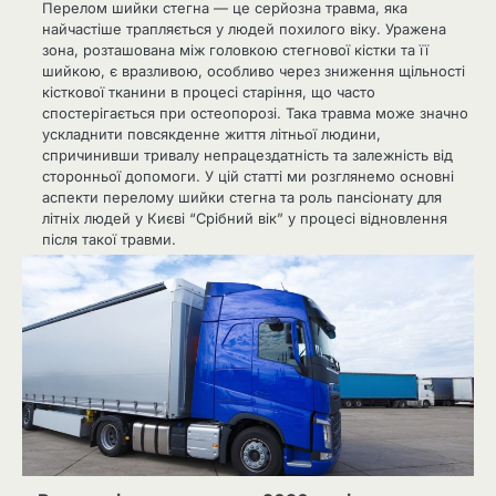
Перелом шийки стегна — це серйозна травма, яка
найчастіше трапляється у людей похилого віку. Уражена
зона, розташована між головкою стегнової кістки та її
шийкою, є вразливою, особливо через зниження щільності
кісткової тканини в процесі старіння, що часто
спостерігається при остеопорозі. Така травма може значно
ускладнити повсякденне життя літньої людини,
спричинивши тривалу непрацездатність та залежність від
сторонньої допомоги. У цій статті ми розглянемо основні
аспекти перелому шийки стегна та роль пансіонату для
літніх людей у Києві “Срібний вік” у процесі відновлення
після такої травми.