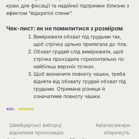
краю для фіксації та надійної підтримки білизни з
ефектом “відкритої спини”.
Чек-лист: як не помилитися з розміром
Вимірювати обхват під грудьми так,
щоб стрічка щільно прилягала до тіла.
Обхват грудей слід вимірювати, щоб
стрічка проходила горизонтально по
найбільш верхніх точках.
Щоб визначити повноту чашки, треба
відняти від обхвату грудей обхват під
грудьми. Отримана різниця й
означатиме повноту чашки.
ADS
UKRAINE
Навігація
Швейцарські виборці
Авіапасажири
відхилили пропозицію
збережуть
записів