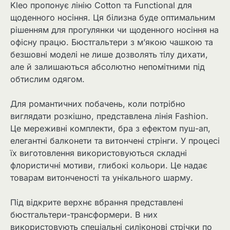
Kleo пропонує лінію Cotton та Functional для
щоденного носіння. Ця білизна буде оптимальним
рішенням для прогулянки чи щоденного носіння на
офісну працю. Бюстгальтери з м’якою чашкою та
безшовні моделі не лише дозволять тілу дихати,
але й залишаються абсолютно непомітними під
обтислим одягом.
Для романтичних побачень, коли потрібно
виглядати розкішно, представлена лінія Fashion.
Це мереживні комплекти, бра з ефектом пуш-ап,
елегантні балконети та витончені стрінги. У процесі
їх виготовлення використовуються складні
флористичні мотиви, глибокі кольори. Це надає
товарам витонченості та унікального шарму.
Під відкрите верхнє вбрання представлені
бюстгальтери-трансформери. В них
використовують спеціальні силіконові стрічки по