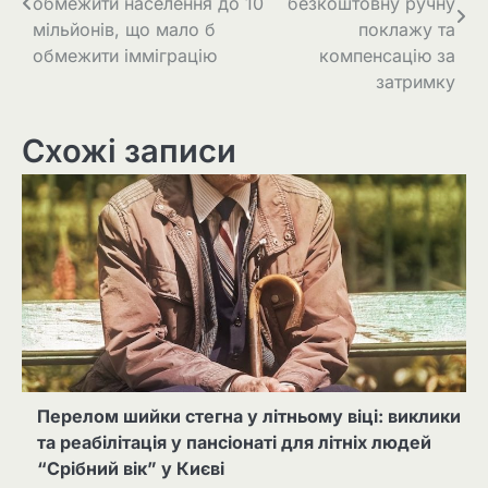
обмежити населення до 10
безкоштовну ручну
мільйонів, що мало б
поклажу та
обмежити імміграцію
компенсацію за
затримку
Схожі записи
Перелом шийки стегна у літньому віці: виклики
та реабілітація у пансіонаті для літніх людей
“Срібний вік” у Києві