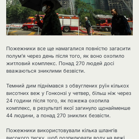
Пожежники все ще намагалися повністю загасити
полум’я через день після того, як воно охопило
житловий комплекс. Понад 270 людей досі
вважаються зниклими безвісти.
Темний дим піднімався з обвуглених руїн кількох
висотних веж у Гонконзі у четвер, більш ніж через
24 години після того, як пожежа охопила
комплекс, в результаті якої загинуло щонайменше
44 людини, а понад 270 зниклих безвісти.
Пожежники використовували кілька шлангів
високого тиску, щоб розпилювати воду на вежі,