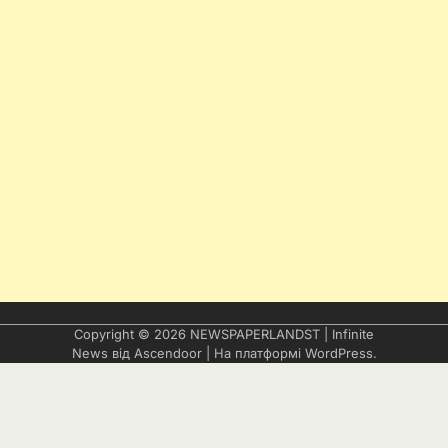
Copyright © 2026
NEWSPAPERLANDST
| Infinite
News від
Ascendoor
| На платформі
WordPress
.