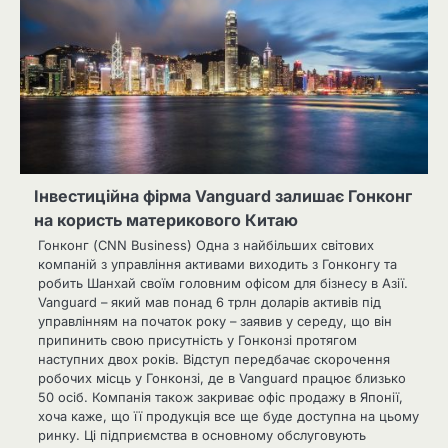
Інвестиційна фірма Vanguard залишає Гонконг
на користь материкового Китаю
Гонконг (CNN Business) Одна з найбільших світових
компаній з управління активами виходить з Гонконгу та
робить Шанхай своїм головним офісом для бізнесу в Азії.
Vanguard – який мав понад 6 трлн доларів активів під
управлінням на початок року – заявив у середу, що він
припинить свою присутність у Гонконзі протягом
наступних двох років. Відступ передбачає скорочення
робочих місць у Гонконзі, де в Vanguard працює близько
50 осіб. Компанія також закриває офіс продажу в Японії,
хоча каже, що її продукція все ще буде доступна на цьому
ринку. Ці підприємства в основному обслуговують