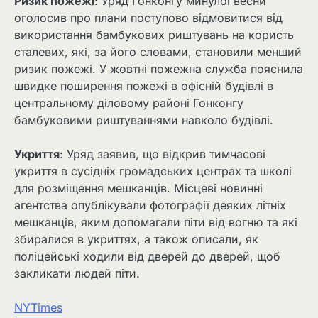
Ризик пожежі
: Уряд Гонконгу минулої весни
оголосив про плани поступово відмовитися від
використання бамбукових риштувань на користь
сталевих, які, за його словами, становили менший
ризик пожежі. У жовтні пожежна служба пояснила
швидке поширення пожежі в офісній будівлі в
центральному діловому районі Гонконгу
бамбуковими риштуваннями навколо будівлі.
Укриття
: Уряд заявив, що відкрив тимчасові
укриття в сусідніх громадських центрах та школі
для розміщення мешканців. Місцеві новинні
агентства опублікували фотографії деяких літніх
мешканців, яким допомагали піти від вогню та які
збиралися в укриттях, а також описали, як
поліцейські ходили від дверей до дверей, щоб
закликати людей піти.
NYTimes