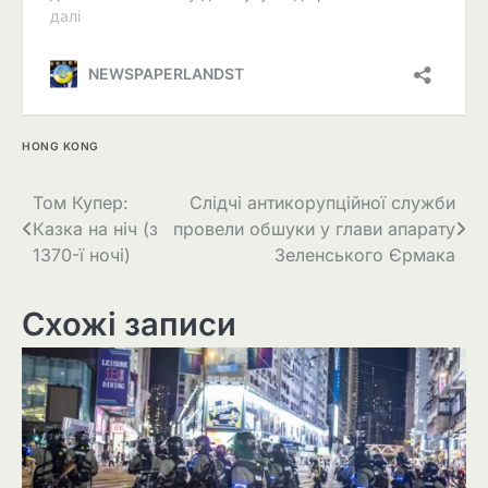
HONG KONG
Навігація
Том Купер:
Слідчі антикорупційної служби
Казка на ніч (з
провели обшуки у глави апарату
записів
1370-ї ночі)
Зеленського Єрмака
Схожі записи