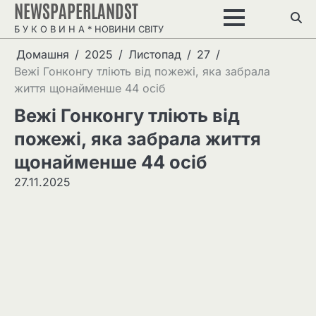
NEWSPAPERLANDST
Перейти
до
Б У К О В И Н А * НОВИНИ СВІТУ
вмісту
Домашня
2025
Листопад
27
Вежі Гонконгу тліють від пожежі, яка забрала
життя щонайменше 44 осіб
Вежі Гонконгу тліють від
пожежі, яка забрала життя
щонайменше 44 осіб
27.11.2025