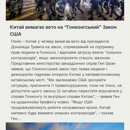
Китай вимагає вето на “Гонконгський” Закон
США
Пекін – Китай у четвер вимагав вето від президента
Дональда Трампа на закон, спрямований на підтримку
прав людини в Гонконзі, і відновив загрозу вжити “сильних
контрзаходів”, якщо законопроекти стануть законом.
Представник міністерства закордонних справ Ген Шуан
заявив, що Гонконгський закон про права людини і
демократію підриває інтереси Китаю у напівавтономному
китайському місті. “Ми закликаємо США зрозуміти
ситуацію, припинити її правопорушення, поки не пізно, не
допустити цього закону (і) негайно перестати втручатися у
справи Гонконгу та внутрішні справи Китаю”, – заявив Ген
на щоденному брифінгу новин. “Якщо США
продовжуватимуть робити неправильні кроки, Китай
напевно буде вживати сильних контрзаходів”, – сказав
Ген…