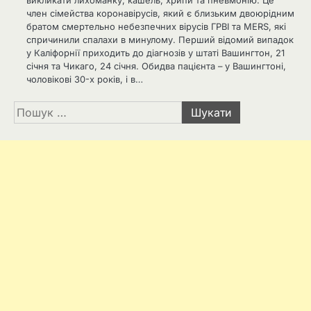
викликати лихоманку, кашель, хрипи та пневмонію. Це
член сімейства коронавірусів, який є близьким двоюрідним
братом смертельно небезпечних вірусів ГРВІ та MERS, які
спричинили спалахи в минулому. Перший відомий випадок
у Каліфорнії приходить до діагнозів у штаті Вашингтон, 21
січня та Чикаго, 24 січня. Обидва пацієнта – у Вашингтоні,
чоловікові 30-х років, і в…
Пошук: