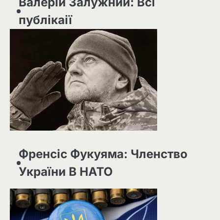
Валерій Залужний: Всі
публікаії
Френсіс Фукуяма: Членство
України В НАТО