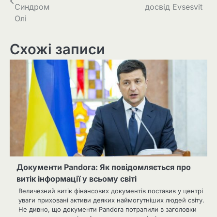
записів
Синдром
досвід Evsesvit
Олі
Схожі записи
Документи Pandora: Як повідомляється про
витік інформації у всьому світі
Величезний витік фінансових документів поставив у центрі
уваги приховані активи деяких наймогутніших людей світу.
Не дивно, що документи Pandora потрапили в заголовки