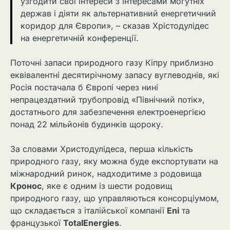
узгодити свої інтереси з інтересами могутніх
держав і діяти як альтернативний енергетичний
коридор для Європи», – сказав Хрістодулідес
на енергетичній конференції.
Поточні запаси природного газу Кіпру приблизно
еквівалентні десятирічному запасу вуглеводнів, які
Росія постачала б Європі через нині
непрацездатний трубопровід «Північний потік»,
достатнього для забезпечення електроенергією
понад 22 мільйонів будинків щороку.
За словами Христодулідеса, перша кількість
природного газу, яку можна буде експортувати на
міжнародний ринок, надходитиме з родовища
Кронос
, яке є одним із шести родовищ
природного газу, що управляються консорціумом,
що складається з італійської компанії
Eni
та
французької
TotalEnergies
.