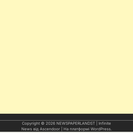
Copyright © 2026
NEWSPAPERLANDST
| Infinite
News від
Ascendoor
| На платформі
WordPress
.