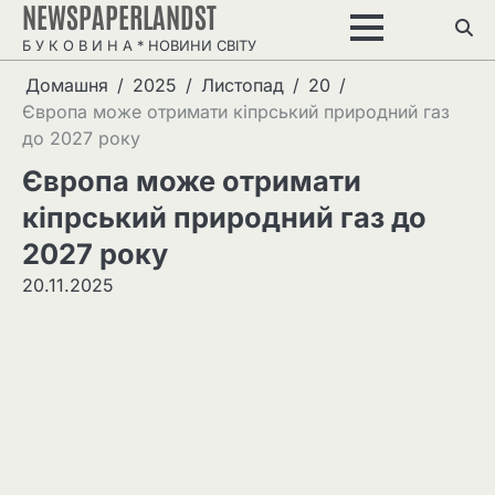
NEWSPAPERLANDST
Перейти
до
Б У К О В И Н А * НОВИНИ СВІТУ
вмісту
Домашня
2025
Листопад
20
Європа може отримати кіпрський природний газ
до 2027 року
Європа може отримати
кіпрський природний газ до
2027 року
20.11.2025