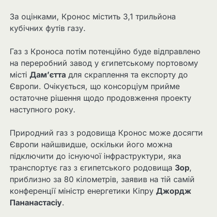
За оцінками, Кронос містить 3,1 трильйона
кубічних футів газу.
Газ з Кроноса потім потенційно буде відправлено
на переробний завод у єгипетському портовому
місті
Дам’єтта
для скраплення та експорту до
Європи. Очікується, що консорціум прийме
остаточне рішення щодо продовження проекту
наступного року.
Природний газ з родовища Кронос може досягти
Європи найшвидше, оскільки його можна
підключити до існуючої інфраструктури, яка
транспортує газ з єгипетського родовища
Зор
,
приблизно за 80 кілометрів, заявив на тій самій
конференції міністр енергетики Кіпру
Джордж
Пананастасіу
.