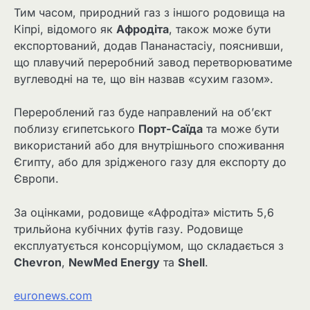
Тим часом, природний газ з іншого родовища на
Кіпрі, відомого як
Афродіта
, також може бути
експортований, додав Пананастасіу, пояснивши,
що плавучий переробний завод перетворюватиме
вуглеводні на те, що він назвав «сухим газом».
Перероблений газ буде направлений на об’єкт
поблизу єгипетського
Порт-Саїда
та може бути
використаний або для внутрішнього споживання
Єгипту, або для зрідженого газу для експорту до
Європи.
За оцінками, родовище «Афродіта» містить 5,6
трильйона кубічних футів газу. Родовище
експлуатується консорціумом, що складається з
Chevron
,
NewMed Energy
та
Shell
.
euronews.com