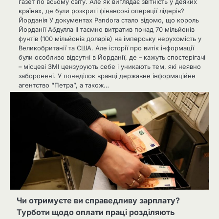
газет по всьому світу. Але як виглядає звітність у деяких
країнах, де були розкриті фінансові операції лідерів?
Йорданія У документах Pandora стало відомо, що король
Йорданії Абдулла II таємно витратив понад 70 мільйонів
фунтів (100 мільйонів доларів) на імперську нерухомість у
Великобританії та США. Але історії про витік інформації
були особливо відсутні в Йорданії, де – кажуть спостерігачі
– місцеві ЗМІ цензурують себе і уникають тем, які неявно
заборонені. У понеділок вранці державне інформаційне
агентство “Петра”, а також…
Чи отримуєте ви справедливу зарплату?
Турботи щодо оплати праці розділяють