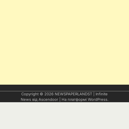
Copyright © 2026
NEWSPAPERLANDST
| Infinite
News від
Ascendoor
| На платформі
WordPress
.