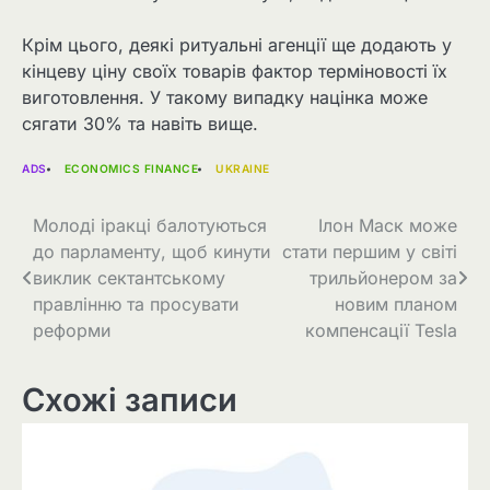
Крім цього, деякі ритуальні агенції ще додають у
кінцеву ціну своїх товарів фактор терміновості їх
виготовлення. У такому випадку націнка може
сягати 30% та навіть вище.
ADS
ECONOMICS FINANCE
UKRAINE
Навігація
Молоді іракці балотуються
Ілон Маск може
до парламенту, щоб кинути
стати першим у світі
записів
виклик сектантському
трильйонером за
правлінню та просувати
новим планом
реформи
компенсації Tesla
Схожі записи