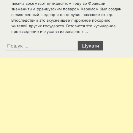
тысяча восемьсот пятидесятом году во Франции
знаменитым французским поваром Каремом был создан
великолепный шедевр и он получил название эклер.
Впоследствии это вкуснейшее пирожное покорило
жителей других государств. Готовится это кулинарное
произведение искусства из заварного…
Пошук: