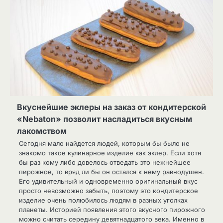
Вкуснейшие эклеры на заказ от кондитерской
«Nebaton» позволит насладиться вкусным
лакомством
Сегодня мало найдется людей, которым бы было не
знакомо такое кулинарное изделие как эклер. Если хотя
бы раз кому либо довелось отведать это нежнейшее
пирожное, то вряд ли бы он остался к нему равнодушен.
Его удивительный и одновременно оригинальный вкус
просто невозможно забыть, поэтому это кондитерское
изделие очень полюбилось людям в разных уголках
планеты. Историей появления этого вкусного пирожного
можно считать середину девятнадцатого века. Именно в