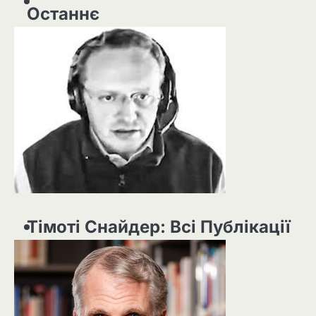
Останнє
Тімоті Снайдер: Всі Публікації