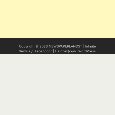
Copyright © 2026
NEWSPAPERLANDST
| Infinite
News від
Ascendoor
| На платформі
WordPress
.