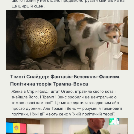
Цього тижня у неї є шанс продемонструвати свій вплив на
ще ширшій сцені.
Тімоті Снайдер: Фантазія-Безсилля-Фашизм.
Політична теорія Трампа-Венса
Жінка в Спрінгфілді, штат Огайо, втратила свого кота і
знайшла його, і Трамп і Венс зробили це центральною
темою своєї кампанії. Це може здатися загадковим або
просто дурним. Але Трамп і Венс — розумні й талановиті
політики, і їхні дії мають сенс у їхній політичній теорії.