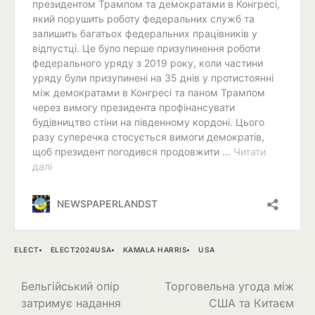
ELECT
ELECT2024USA
KAMALA HARRIS
USA
Навігація
Бельгійський опір
Торговельна угода між
затримує надання
США та Китаєм
записів