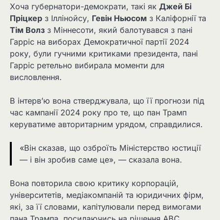
Хоча губернатори-демократи, такі як
Джей Бі
Пріцкер
з Іллінойсу,
Гевін Ньюсом
з Каліфорнії та
Тім Волз
з Міннесоти, який балотувався з пані
Гарріс на виборах Демократичної партії 2024
року, були гучними критиками президента, пані
Гарріс ретельно вибирала моменти для
висловлення.
В інтерв’ю вона стверджувала, що її прогнози під
час кампанії 2024 року про те, що пан Трамп
керуватиме авторитарним урядом, справдилися.
«Він сказав, що озброїть Міністерство юстиції
— і він зробив саме це», — сказала вона.
Вона повторила свою критику корпорацій,
університетів, медіакомпаній та юридичних фірм,
які, за її словами, капітулювали перед вимогами
пана Трампа, посилаючись на рішення ABC