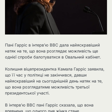
Пані Гарріс в інтерв’ю BBC дала найяскравіший
натяк на те, що вона розглядає можливість ще
однієї спроби балотуватися в Овальний кабінет.
Колишня віцепрезидентка Камала Гарріс заявила,
що її час у політиці не закінчився, давши
найяскравіший на сьогоднішній день натяк на те,
що вона розглядатиме можливість третьої
президентської участі.
В інтерв’ю BBC пані Гарріс сказала, що вона
впевнена, що одного дня жінка стане