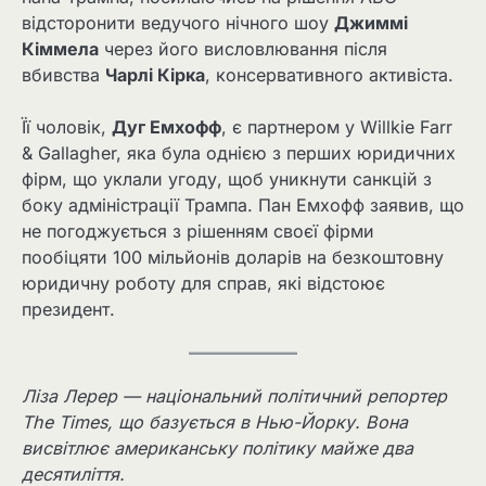
відсторонити ведучого нічного шоу
Джиммі
Кіммела
через його висловлювання після
вбивства
Чарлі Кірка
, консервативного активіста.
Її чоловік,
Дуг Емхофф
, є партнером у Willkie Farr
& Gallagher, яка була однією з перших юридичних
фірм, що уклали угоду, щоб уникнути санкцій з
боку адміністрації Трампа. Пан Емхофф заявив, що
не погоджується з рішенням своєї фірми
пообіцяти 100 мільйонів доларів на безкоштовну
юридичну роботу для справ, які відстоює
президент.
Ліза Лерер — національний політичний репортер
The Times, що базується в Нью-Йорку. Вона
висвітлює американську політику майже два
десятиліття.