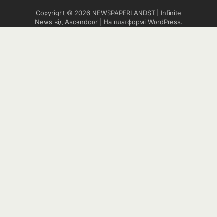
Copyright © 2026
NEWSPAPERLANDST
| Infinite
News від
Ascendoor
| На платформі
WordPress
.