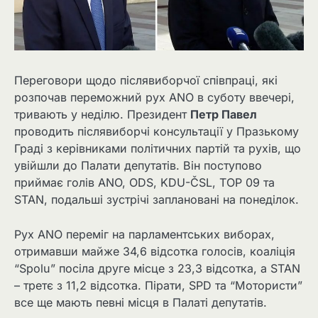
Переговори щодо післявиборчої співпраці, які
розпочав переможний рух ANO в суботу ввечері,
тривають у неділю. Президент
Петр Павел
проводить післявиборчі консультації у Празькому
Граді з керівниками політичних партій та рухів, що
увійшли до Палати депутатів. Він поступово
приймає голів ANO, ODS, KDU-ČSL, TOP 09 та
STAN, подальші зустрічі заплановані на понеділок.
Рух ANO переміг на парламентських виборах,
отримавши майже 34,6 відсотка голосів, коаліція
“Spolu” посіла друге місце з 23,3 відсотка, а STAN
– третє з 11,2 відсотка. Пірати, SPD та “Мотористи”
все ще мають певні місця в Палаті депутатів.