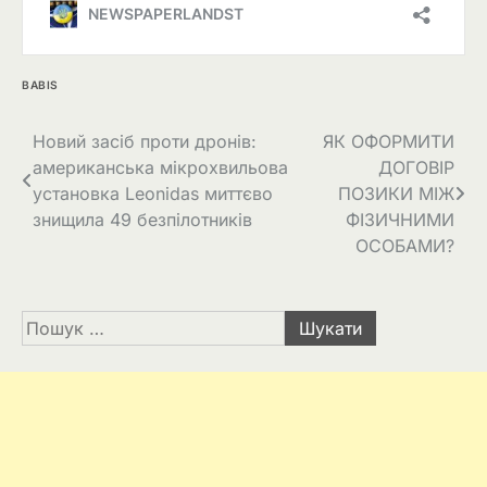
BABIS
Навігація
Новий засіб проти дронів:
ЯК ОФОРМИТИ
американська мікрохвильова
ДОГОВІР
записів
установка Leonidas миттєво
ПОЗИКИ МІЖ
знищила 49 безпілотників
ФІЗИЧНИМИ
ОСОБАМИ?
Пошук: