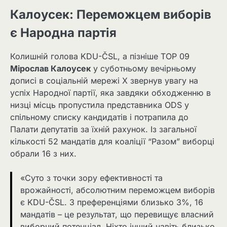
Калоусек: Переможцем виборів
є Народна партія
Колишній голова KDU-ČSL, а пізніше TOP 09
Мірослав Калоусек
у суботньому вечірньому
дописі в соціальній мережі X звернув увагу на
успіх Народної партії, яка завдяки обходженню в
низці місць пропустила представника ODS у
спільному списку кандидатів і потрапила до
Палати депутатів за їхній рахунок. Із загальної
кількості 52 мандатів для коаліції “Разом” виборці
обрали 16 з них.
«Суто з точки зору ефективності та
врожайності, абсолютним переможцем виборів
є KDU-ČSL. З преференціями близько 3%, 16
мандатів – це результат, що перевищує власний
виборчий потенціал. Ніхто інший навіть близько