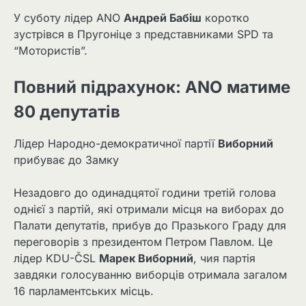
У суботу лідер ANO
Андрей Бабіш
коротко
зустрівся в Пругоніце з представниками SPD та
“Мотористів”.
Повний підрахунок: ANO матиме
80 депутатів
Лідер Народно-демократичної партії
Виборний
прибуває до Замку
Незадовго до одинадцятої години третій голова
однієї з партій, які отримали місця на виборах до
Палати депутатів, прибув до Празького Граду для
переговорів з президентом Петром Павлом. Це
лідер KDU-ČSL
Марек Виборний
, чия партія
завдяки голосуванню виборців отримала загалом
16 парламентських місць.