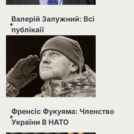
Валерій Залужний: Всі
публікаії
Френсіс Фукуяма: Членство
України В НАТО