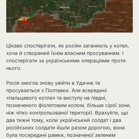
Цікаво спостерігати, як росіян заганяють у котел,
хоча й створений їхнім власним просуванням. І
спостерігати за українськими операціями проти
нього.
Росія змогла знову увійти в Удачне та
просувається з Полтавки. Але всередині
«пальцевого котла» та виступу на півдні,
позначеного фіолетовим колом, більше сірої зони,
ніж чітко контрольованої території. Врахуйте, що
два тижні тому, коли український солдат і два
російських солдати йшли разом дорогою, вона
була посередині рамки, позначеної зеленим