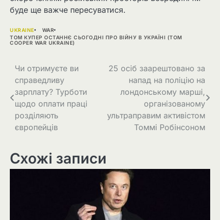
буде ще важче пересуватися.
UKRAINE
WAR
ТОМ КУПЕР ОСТАННЄ СЬОГОДНІ ПРО ВІЙНУ В УКРАЇНІ (TOM
COOPER WAR UKRAINE)
Навігація
Чи отримуєте ви
25 осіб заарештовано за
справедливу
напад на поліцію на
записів
зарплату? Турботи
лондонському марші,
щодо оплати праці
організованому
розділяють
ультраправим активістом
європейців
Томмі Робінсоном
Схожі записи