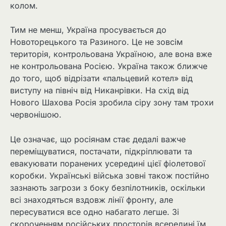
колом.
Тим не менш, Україна просувається до
Новоторецького та Разиного. Це не зовсім
територія, контрольована Україною, але вона вже
не контрольована Росією. Україна також ближче
до того, щоб відрізати «пальцевий котел» від
виступу на північ від Никанрівки. На схід від
Нового Шахова Росія зробила сіру зону там трохи
червонішою.
Це означає, що росіянам стає дедалі важче
переміщуватися, постачати, підкріплювати та
евакуювати поранених усередині цієї фіолетової
коробки. Українські війська зовні також постійно
зазнають загрози з боку безпілотників, оскільки
всі знаходяться вздовж лінії фронту, але
пересуватися все одно набагато легше. Зі
скороченням російських просторів всередині їм