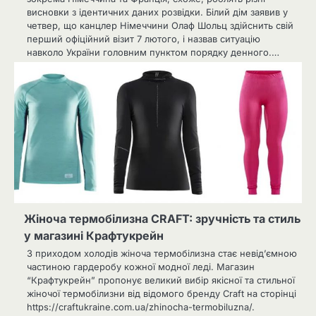
висновки з ідентичних даних розвідки. Білий дім заявив у
четвер, що канцлер Німеччини Олаф Шольц здійснить свій
перший офіційний візит 7 лютого, і назвав ситуацію
навколо України головним пунктом порядку денного.…
Жіноча термобілизна CRAFT: зручність та стиль
у магазині Крафтукрейн
З приходом холодів жіноча термобілизна стає невід’ємною
частиною гардеробу кожної модної леді. Магазин
“Крафтукрейн” пропонує великий вибір якісної та стильної
жіночої термобілизни від відомого бренду Craft на сторінці
https://craftukraine.com.ua/zhinocha-termobiluzna/.