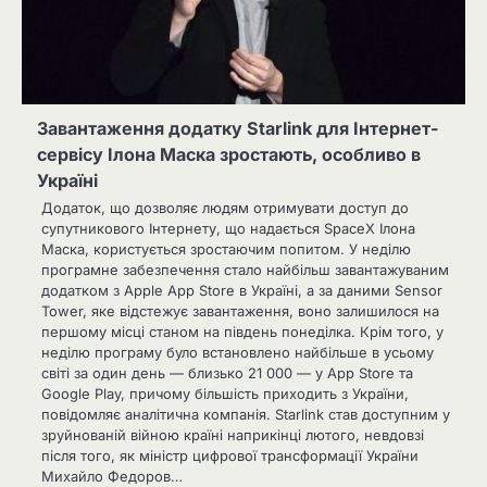
Завантаження додатку Starlink для Інтернет-
сервісу Ілона Маска зростають, особливо в
Україні
Додаток, що дозволяє людям отримувати доступ до
супутникового Інтернету, що надається SpaceX Ілона
Маска, користується зростаючим попитом. У неділю
програмне забезпечення стало найбільш завантажуваним
додатком з Apple App Store в Україні, а за даними Sensor
Tower, яке відстежує завантаження, воно залишилося на
першому місці станом на південь понеділка. Крім того, у
неділю програму було встановлено найбільше в усьому
світі за один день — близько 21 000 — у App Store та
Google Play, причому більшість приходить з України,
повідомляє аналітична компанія. Starlink став доступним у
зруйнованій війною країні наприкінці лютого, невдовзі
після того, як міністр цифрової трансформації України
Михайло Федоров…