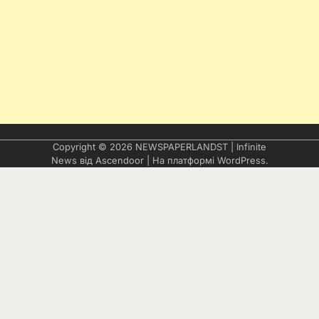
Copyright © 2026
NEWSPAPERLANDST
| Infinite
News від
Ascendoor
| На платформі
WordPress
.