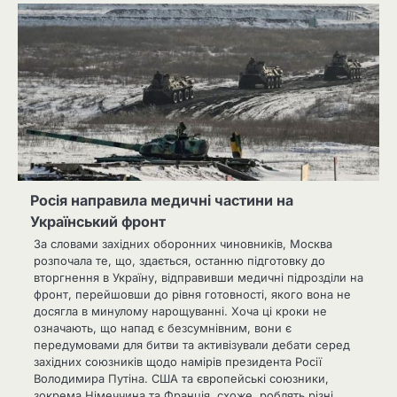
Росія направила медичні частини на
Український фронт
За словами західних оборонних чиновників, Москва
розпочала те, що, здається, останню підготовку до
вторгнення в Україну, відправивши медичні підрозділи на
фронт, перейшовши до рівня готовності, якого вона не
досягла в минулому нарощуванні. Хоча ці кроки не
означають, що напад є безсумнівним, вони є
передумовами для битви та активізували дебати серед
західних союзників щодо намірів президента Росії
Володимира Путіна. США та європейські союзники,
зокрема Німеччина та Франція, схоже, роблять різні