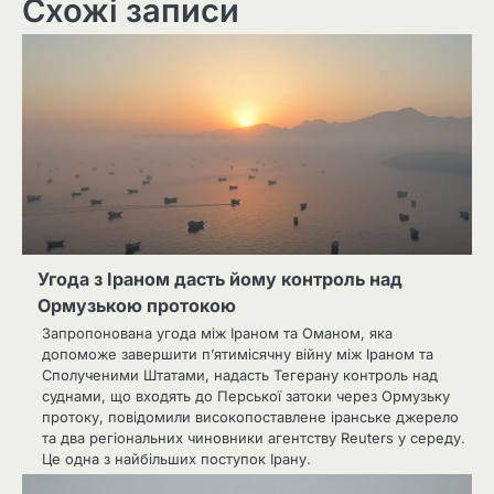
Схожі записи
Угода з Іраном дасть йому контроль над
Ормузькою протокою
Запропонована угода між Іраном та Оманом, яка
допоможе завершити п’ятимісячну війну між Іраном та
Сполученими Штатами, надасть Тегерану контроль над
суднами, що входять до Перської затоки через Ормузьку
протоку, повідомили високопоставлене іранське джерело
та два регіональних чиновники агентству Reuters у середу.
Це одна з найбільших поступок Ірану.