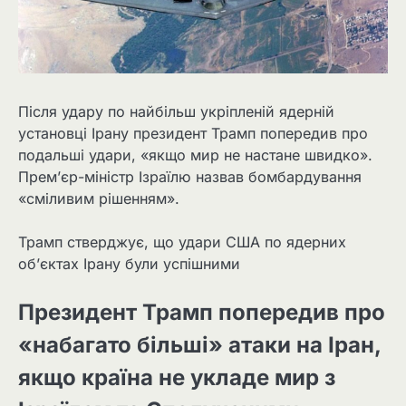
Після удару по найбільш укріпленій ядерній
установці Ірану президент Трамп попередив про
подальші удари, «якщо мир не настане швидко».
Прем’єр-міністр Ізраїлю назвав бомбардування
«сміливим рішенням».
Трамп стверджує, що удари США по ядерних
об’єктах Ірану були успішними
Президент Трамп попередив про
«набагато більші» атаки на Іран,
якщо країна не укладе мир з