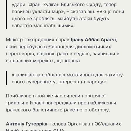
удари. «Іран, хуліган Близького Сходу, тепер
повинен укласти мир», – сказав він. «Якщо вони
цього не зроблять, майбутні атаки будуть
набагато масштабнішими».
Міністр закордонних справ
Ірану Аббас Арагчі
,
який перебуває в Європі для дипломатичних
переговорів, відповів рано в неділю, заявивши в
соціальних мережах, що країна
«залишає за собою всі можливості для захисту
свого суверенітету, інтересів та народу».
Приблизно в той же час сирени повітряної
тривоги в Ізраїлі попереджали про наближення
іранського балістичного ракетного обстрілу.
Антоніу Гутерріш
, голова Організації Об’єднаних
Націй, назвав атаки США