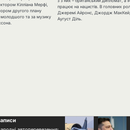
з з них – британський дипломат, а 
ктором Кілліана Мерфі,
працює на нацистів. В головних ро
ором другого плану
Джеремі Айронс, Джордж МакКей
-молодшого та за музику
Аугуст Діль.
ссона.
записи
народні автоперевезення: