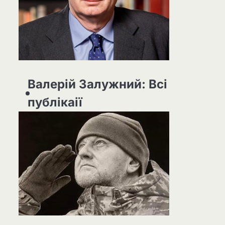
Валерій Залужний: Всі
публікаії