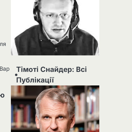
сля
Тімоті Снайдер: Всі
-Вар
Публікації
лю