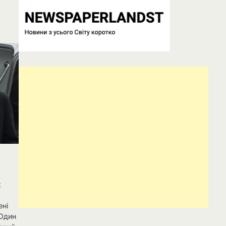
x
ені
 Один