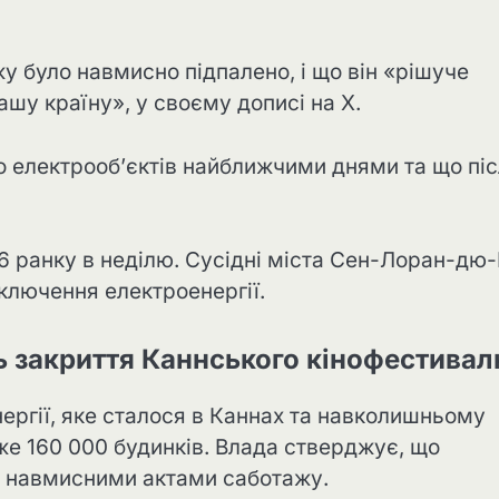
у було навмисно підпалено, і що він «рішуче
нашу країну», у своєму дописі на X.
ло електрооб’єктів найближчими днями та що пі
6 ранку в неділю. Сусідні міста Сен-Лоран-дю
ключення електроенергії.
ь закриття Каннського кінофестива
ергії, яке сталося в Каннах та навколишньому
же 160 000 будинків. Влада стверджує, що
о навмисними актами саботажу.