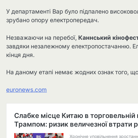
У департаменті Вар було підпалено високово
зрубано опору електропередач.
Незважаючи на перебої,
Каннський кінофес
завдяки незалежному електропостачанню. Еле
кінця дня.
На даному етапі немає жодних ознак того, що 
euronews.com