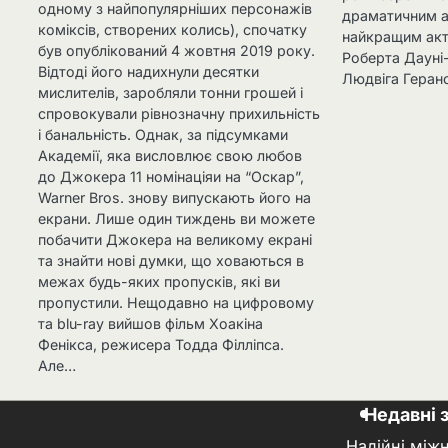
одному з найпопулярніших персонажів
драматичним а
коміксів, створених колись), спочатку
найкращим акт
був опублікований 4 жовтня 2019 року.
Роберта Дауні
Відтоді його надихнули десятки
Людвіга Геран
мислителів, заробляли тонни грошей і
спровокували рівнозначну прихильність
і банальність. Однак, за підсумками
Академії, яка висловлює свою любов
до Джокера 11 номінаціяи на “Оскар”,
Warner Bros. знову випускають його на
екрани. Лише один тиждень ви можете
побачити Джокера на великому екрані
та знайти нові думки, що ховаються в
межах будь-яких пропусків, які ви
пропустили. Нещодавно на цифровому
та blu-ray вийшов фільм Хоакіна
Фенікса, режисера Тодда Філліпса.
Але…
Недавні 
Надійні між