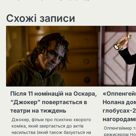
записів
Схожі записи
Після 11 номінацій на Оскара,
«Оппенгей
“Джокер” повертається в
Нолана дом
театри на тиждень
глобусах-2
нагородам
Джокер, фільм про психічно хворого
коміка, який звертається до актів
Оппенгеймер т
насильства (який також базується на
режисером Но