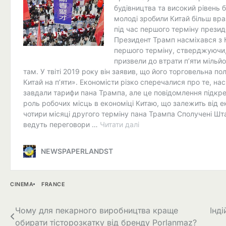
CINEMA
FRANCE
Навігація
Чому для пекарного виробництва краще
Інд
обирати тісторозкатку від бренду Porlanmaz?