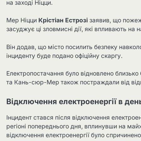
на заході Ніцци.
Мер Ніцци
Крістіан Естрозі
заявив, що пожеж
засуджує ці зловмисні дії, які впливають на 
Він додав, що місто посилить безпеку навко
інциденту буде подано офіційну скаргу.
Електропостачання було відновлено близько 
та Кань-сюр-Мер також постраждали від від
Відключення електроенергії в ден
Інцидент стався після відключення електроен
регіоні попереднього дня, вплинувши на май
відключення електроенергії було спричинен