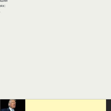
інший
лях:
,