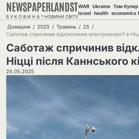
NEWSPAPERLANDST
Перейти
WAR
Ukraine
Том Купер 
до
israel
health
economics 
Б У К О В И Н А * НОВИНИ СВІТУ
вмісту
Домашня
2025
Травень
25
Саботаж спричинив відключення електроенергії в Ніц
Саботаж спричинив відк
Ніцці після Каннського 
25.05.2025