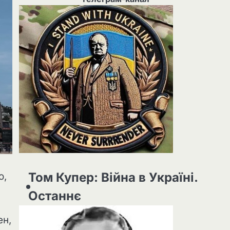
Том Купер: Війна в Україні.
о,
Останнє
ен,