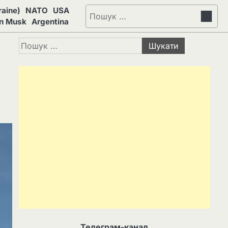
aine)
NATO
USA
Пошук:
on Musk
Argentina
Пошук:
Телеграм-канал