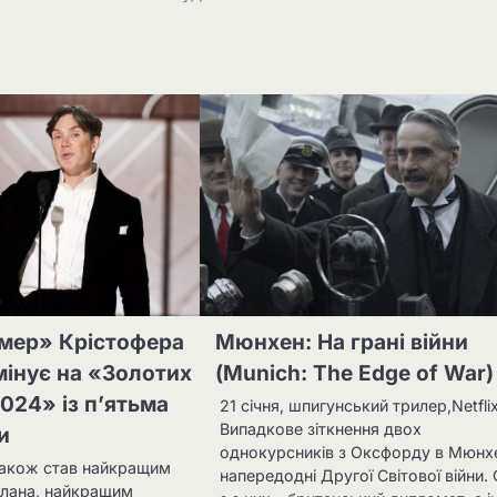
мер» Крістофера
Мюнхен: На грані війни
інує на «Золотих
(Munich: The Edge of War)
024» із п’ятьма
21 січня, шпигунський трилер,Netfli
Випадкове зіткнення двох
и
однокурсників з Оксфорду в Мюнх
акож став найкращим
напередодні Другої Світової війни.
лана, найкращим