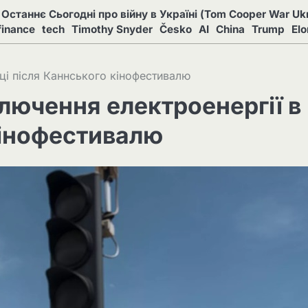
Останнє Сьогодні про війну в Україні (Tom Cooper War Ukr
finance
tech
Timothy Snyder
Česko
AI
China
Trump
El
ці після Каннського кінофестивалю
лючення електроенергії в
кінофестивалю