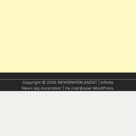
Copyright © 2026
NEWSPAPERLANDST
| Infinite
News від
Ascendoor
| На платформі
WordPress
.