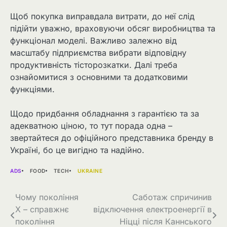
Щоб покупка виправдала витрати, до неї слід
підійти уважно, враховуючи обсяг виробництва та
функціонал моделі. Важливо залежно від
масштабу підприємства вибрати відповідну
продуктивність тісторозкатки. Далі треба
ознайомитися з основними та додатковими
функціями.
Щодо придбання обладнання з гарантією та за
адекватною ціною, то тут порада одна –
звертайтеся до офіційного представника бренду в
Україні, бо це вигідно та надійно.
ADS
FOOD
TECH
UKRAINE
Навігація
Чому покоління
Саботаж спричинив
X – справжнє
відключення електроенергії в
записів
покоління
Ніцці після Каннського