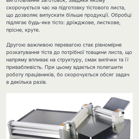
виготовлення заготовок, завдяки якому
скорочується час на підготовку тістового листа,
що дозволяє випускати більше продукції. Обробці
підлягає будь-яке тісто: дріжджове, листкове,
прісне, круте.
Другою важливою перевагою стає рівномірне
розкатування тіста до потрібної товщини листа, що
напряму впливає на структуру, смак випічки та її
привабливість. При цьому вдається полегшити
роботу працівників, бо скорочується обсяг задач
в декілька разів.