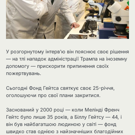
У розгорнутому інтерв’ю він пояснює своє рішення
— на тлі нападок адміністрації Трампа на іноземну
допомогу — прискорити припинення своїх
пожертвувань.
Сьогодні Фонд Гейтса святкує своє 25-річчя,
оголошуючи про свої плани закритися.
Заснований у 2000 році — коли Мелінді Френч
Гейтс було лише 35 років, а Біллу Гейтсу — 44, і
він був найбагатшою людиною у світі — фонд
швидко став однією з найзначніших благодійних