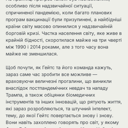
особливо після надзвичайної ситуації,
спричиненої пандемією, коли багато планових
програм вакцинації були призупинені, а найбідніші
країни світу масово опинилися у надзвичайній
борговій кризі. Частка населення світу, яке живе в
крайній бідності, скоротилася майже на три чверті
між 1990 і 2014 роками, але з того часу вона
майже не зменшилася.
Щоб почути, як Гейтс та його команда кажуть,
зараз саме час зробити все можливе —
враховуючи величезні прогалини, що виникли
внаслідок постпандемічних невдач та нападу
Трампа, а також обіцянки біомедичних
інструментів та інших інновацій, що рятують життя,
які зараз розробляються, та штучний інтелект,
тему, до якої Гейтс повертається знову і знову.
Вони навіть захоплено говорять про світ, у якому