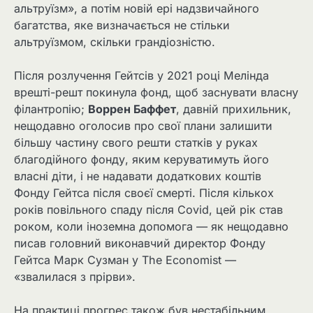
альтруїзм», а потім новій ері надзвичайного
багатства, яке визначається не стільки
альтруїзмом, скільки грандіозністю.
Після розлучення Гейтсів у 2021 році Мелінда
врешті-решт покинула фонд, щоб заснувати власну
філантропію;
Воррен Баффет
, давній прихильник,
нещодавно оголосив про свої плани залишити
більшу частину свого решти статків у руках
благодійного фонду, яким керуватимуть його
власні діти, і не надавати додаткових коштів
Фонду Гейтса після своєї смерті. Після кількох
років повільного спаду після Covid, цей рік став
роком, коли іноземна допомога — як нещодавно
писав головний виконавчий директор Фонду
Гейтса Марк Сузман у The Economist —
«звалилася з прірви».
На практиці прогрес також був нестабільним,