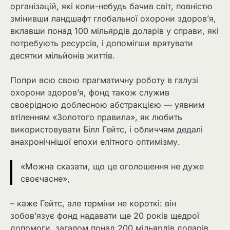
організацій, які коли-небудь бачив світ, повністю
змінивши ландшафт глобальної охорони здоров’я,
вклавши понад 100 мільярдів доларів у справи, які
потребують ресурсів, і допомігши врятувати
десятки мільйонів життів.
Попри всю свою прагматичну роботу в галузі
охорони здоров’я, фонд також служив
своєрідною доблесною абстракцією — уявним
втіленням «Золотого правила», як любить
використовувати Білл Гейтс, і обличчям дедалі
анахронічнішої епохи елітного оптимізму.
«Можна сказати, що це оголошення не дуже
своєчасне»,
– каже Гейтс, але терміни не короткі: він
зобов’язує фонд надавати ще 20 років щедрої
допомоги, загалом понад 200 мільярдів доларів,