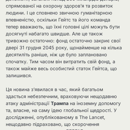
спрямованої на охорону здоров’я та розвиток
людини. І це сповнено звичною гуманітарною
впевненістю, оскільки Гейтс та його команда
тепер вважають, що їхні головні цілі можуть бути
досягнуті набагато швидше. Але це також
тривожно остаточно: фонд остаточно закриє свої
двері 31 грудня 2045 року, щонайменше на кілька
десятиліть раніше, ніж це було заплановано
спочатку. Тим часом він витратить свій фонд, а
також майже весь особистий статок Гейтса, що
залишився.
Ця новина з’явилася в час, який багатьом
здасться небезпечним, враховуючи нещодавню
атаку адміністрації
Трампа
на іноземну допомогу
та, власне, на саму ідею глобальної щедрості. У
дослідженні, опублікованому в The Lancet,
нещодавно підраховано, що скорочення