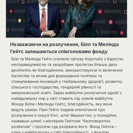
Незважаючи на розлучення, Білл та Мелінда
Гейтс залишаються співголовами фонду
Білл та Мелінда Гейтс очолили світову боротьбу з бідністю,
несправедливістю та хворобами протягом більше двох
десятиліть як благодійники, використовуючи їх величезне
багатство та вплив для формування політики та
стимулювання інновацій у глобальному здоров’ї, розвитку
сільського господарства, гендерній рівності та
американській освіті. Зараз майбутнє розлучення однієї з
найвідоміших пар у світі ставить під сумнів майбутнє
Фонду Білла і Мелінди Гейтс, благодійність, яку вони
ведуть разом. Пані Гейтс подала клопотання про
розлучення в окрузі Кінг, штат Вашингтон, у понеділок,
назвавши шлюб з містером Гейтсом “безповоротно
розбитим” і просячи суд розірвати його. Фонд Гейтса –
одна з найбагатших у світі благодійності, з фондом…