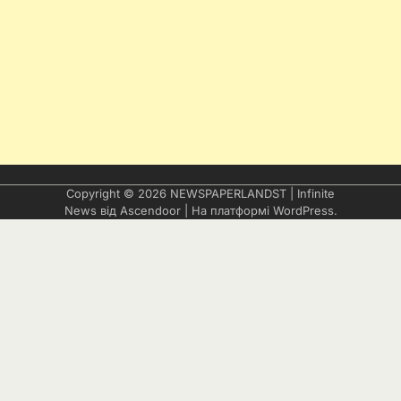
Copyright © 2026
NEWSPAPERLANDST
| Infinite
News від
Ascendoor
| На платформі
WordPress
.