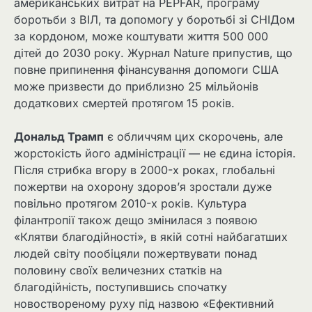
американських витрат на PEPFAR, програму
боротьби з ВІЛ, та допомогу у боротьбі зі СНІДом
за кордоном, може коштувати життя 500 000
дітей до 2030 року. Журнал Nature припустив, що
повне припинення фінансування допомоги США
може призвести до приблизно 25 мільйонів
додаткових смертей протягом 15 років.
Дональд Трамп
є обличчям цих скорочень, але
жорстокість його адміністрації — не єдина історія.
Після стрибка вгору в 2000-х роках, глобальні
пожертви на охорону здоров’я зростали дуже
повільно протягом 2010-х років. Культура
філантропії також дещо змінилася з появою
«Клятви благодійності», в якій сотні найбагатших
людей світу пообіцяли пожертвувати понад
половину своїх величезних статків на
благодійність, поступившись спочатку
новоствореному руху під назвою «Ефективний