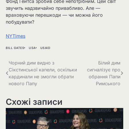
Фонд Гейтса зробив себе непотрібним. Цей світ
звучить надзвичайно привабливо. Але —
враховуючи перешкоди — чи можна його
побудувати?
NYTimes
BILL GATES
USA
USAID
Навігація
Чорний дим видно з
Білий дим
Сікстинської капели, оскільки
сигналізує про
записів
кардинали не змогли обрати
обрання Папи
нового Папу
Римського
Схожі записи