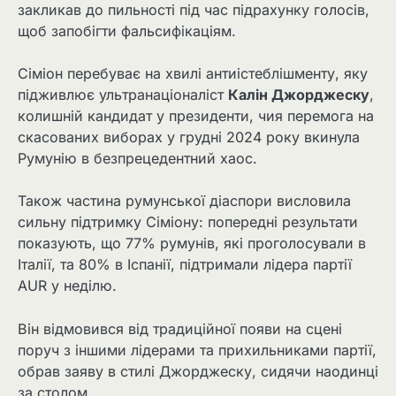
закликав до пильності під час підрахунку голосів,
щоб запобігти фальсифікаціям.
Сіміон перебуває на хвилі антиістеблішменту, яку
підживлює ультранаціоналіст
Калін Джорджеску
,
колишній кандидат у президенти, чия перемога на
скасованих виборах у грудні 2024 року вкинула
Румунію в безпрецедентний хаос.
Також частина румунської діаспори висловила
сильну підтримку Сіміону: попередні результати
показують, що 77% румунів, які проголосували в
Італії, та 80% в Іспанії, підтримали лідера партії
AUR у неділю.
Він відмовився від традиційної появи на сцені
поруч з іншими лідерами та прихильниками партії,
обрав заяву в стилі Джорджеску, сидячи наодинці
за столом.