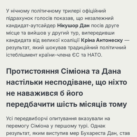
У нічному політичному трилері офіційний
підрахунок голосів показав, що незалежний
кандидат-аутсайдер
Нікушор Дан
посів друге
місце та вийшов у другий тур, випередивши
кандидата від великої коаліції
Кріна Антонеску
—
результат, який шокував традиційний політичний
істеблішмент країни-члена ЄС та НАТО.
Протистояння Сіміона та Дана
настільки несподіване, що ніхто
не наважився б його
передбачити шість місяців тому
Усі передвиборчі опитування вказували на
перемогу Сіміона у першому турі. Однак
результат, яким виступив мер Бухареста Дан, став