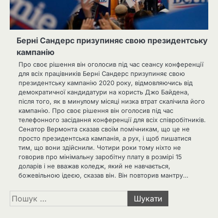
Берні Сандерс призупиняє свою президентську
кампанію
Про своє рішення він оголосив під час сеансу конференції
для всіх працівників Берні Сандерс призупиняє свою
президентську кампанію 2020 року, відмовляючись від
демократичної кандидатури на користь Джо Байдена,
після того, як в минулому місяці низка втрат скалічила його
кампанію. Про своє рішення він оголосив під час
телефонного засідання конференції для всіх співробітників.
Сенатор Вермонта сказав своїм помічникам, що це не
просто президентська кампанія, а рух, і щоб пишатися
тим, що вони здійснили. Чотири роки тому ніхто не
говорив про мінімальну заробітну плату в розмірі 15
доларів і не вважав коледж, який не навчається,
божевільною ідеєю, сказав він. Він повторив мантру…
Пошук: