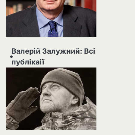
Валерій Залужний: Всі
публікаії