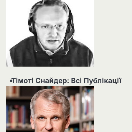
Тімоті Снайдер: Всі Публікації