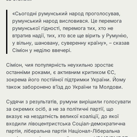
«Сьогодні румунський народ проголосував,
румунський народ висловився. Це перемога
румунської гідності, перемога тих, хто не
втратив надії, тих, хто все ще вірить у Румунію,
у вільну, шановану, суверенну країну», – сказав
Сіміон у неділю ввечері.
Сіміон, чия популярність неухильно зростає
останніми роками, є активним критиком ЄС,
зокрема його постійної підтримки України. Йому
також заборонено в’їзд до України та Молдови.
Судячи з результатів, румуни вирішили голосувати
за окремих осіб, а не за політичні партії, що
вказує на нездатність великої коаліції, до якої
входили лівоцентристська Соціал-демократична
партія, ліберальна партія Націонал-Ліберальна