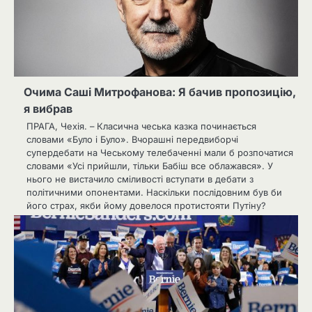
Очима Саші Митрофанова: Я бачив пропозицію,
я вибрав
ПРАГА, Чехія. – Класична чеська казка починається
словами «Було і Було». Вчорашні передвиборчі
супердебати на Чеському телебаченні мали б розпочатися
словами «Усі прийшли, тільки Бабіш все облажався». У
нього не вистачило сміливості вступати в дебати з
політичними опонентами. Наскільки послідовним був би
його страх, якби йому довелося протистояти Путіну?