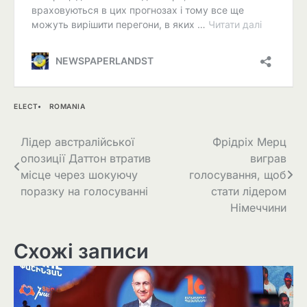
ELECT
ROMANIA
Навігація
Лідер австралійської
Фрідріх Мерц
опозиції Даттон втратив
виграв
записів
місце через шокуючу
голосування, щоб
поразку на голосуванні
стати лідером
Німеччини
Схожі записи