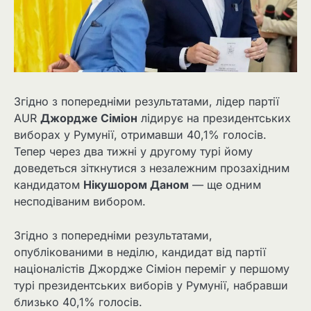
Згідно з попередніми результатами, лідер партії
AUR
Джордже Сіміон
лідирує на президентських
виборах у Румунії, отримавши 40,1% голосів.
Тепер через два тижні у другому турі йому
доведеться зіткнутися з незалежним прозахідним
кандидатом
Нікушором Даном
— ще одним
несподіваним вибором.
Згідно з попередніми результатами,
опублікованими в неділю, кандидат від партії
націоналістів Джордже Сіміон переміг у першому
турі президентських виборів у Румунії, набравши
близько 40,1% голосів.