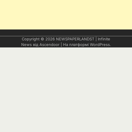
Copyright © 2026
NEWSPAPERLANDST
| Infinite
News від
Ascendoor
| На платформі
WordPress
.