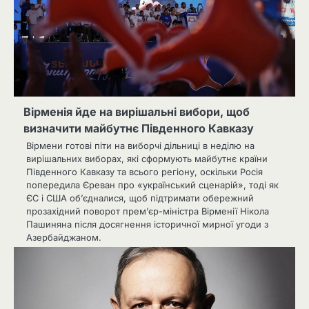
Вірменія йде на вирішальні вибори, щоб
визначити майбутнє Південного Кавказу
Вірмени готові піти на виборчі дільниці в неділю на
вирішальних виборах, які сформують майбутнє країни
Південного Кавказу та всього регіону, оскільки Росія
попередила Єреван про «український сценарій», тоді як
ЄС і США об’єдналися, щоб підтримати обережний
прозахідний поворот прем’єр-міністра Вірменії Нікола
Пашиняна після досягнення історичної мирної угоди з
Азербайджаном.