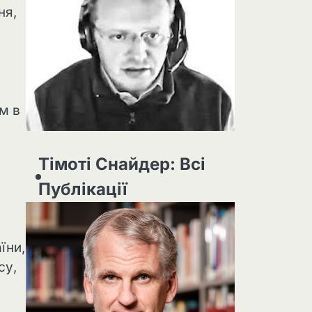
ня,
м в
Тімоті Снайдер: Всі
Публікації
їни,
су,