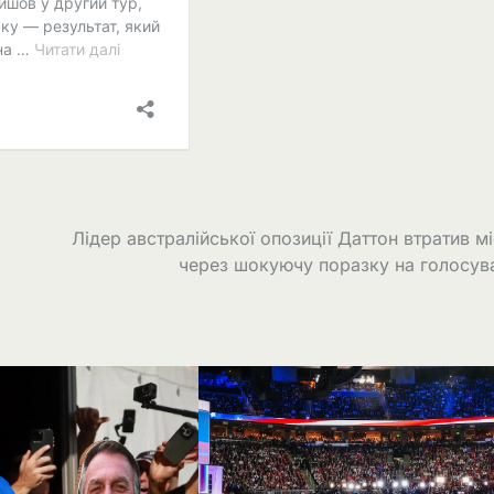
Лідер австралійської опозиції Даттон втратив м
через шокуючу поразку на голосув