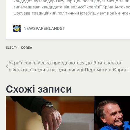
ELECT
KOREA
Навігація
Українські війська приєднаються до британської
військової ходи з нагоди річниці Перемоги в Європі
записів
Схожі записи