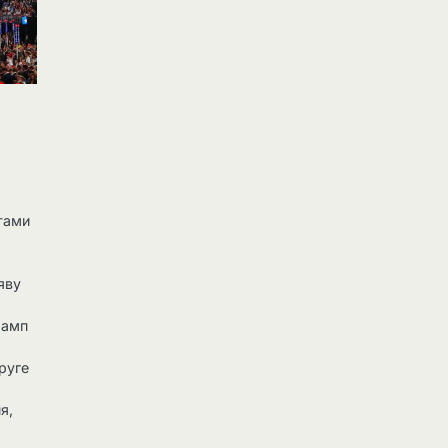
нтами
у
яву
рамп
руге
я,