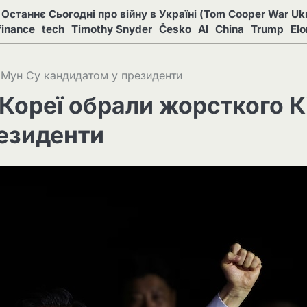
Останнє Сьогодні про війну в Україні (Tom Cooper War Ukr
finance
tech
Timothy Snyder
Česko
AI
China
Trump
El
 Мун Су кандидатом у президенти
Кореї обрали жорсткого К
езиденти