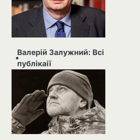
Валерій Залужний: Всі
публікаії