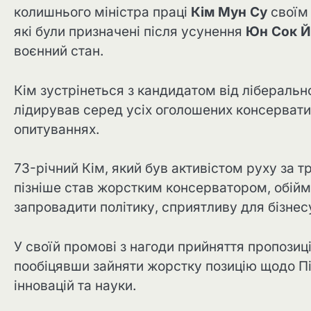
колишнього міністра праці
Кім Мун Су
своїм 
які були призначені після усунення
Юн Сок Й
воєнний стан.
Кім зустрінеться з кандидатом від ліберальн
лідирував серед усіх оголошених консервати
опитуваннях.
73-річний Кім, який був активістом руху за т
пізніше став жорстким консерватором, обійма
запровадити політику, сприятливу для бізнес
У своїй промові з нагоди прийняття пропозиц
пообіцявши зайняти жорстку позицію щодо Пів
інновацій та науки.