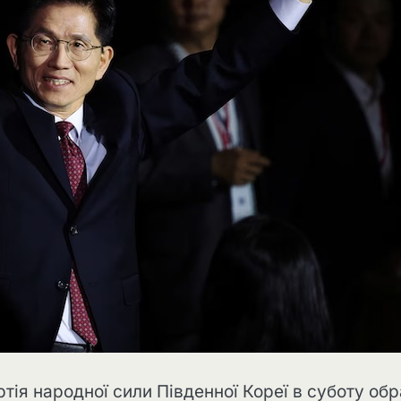
ртія народної сили Південної Кореї в суботу об