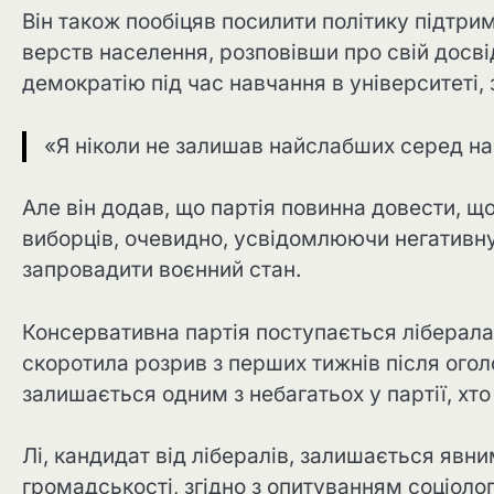
Він також пообіцяв посилити політику підтр
верств населення, розповівши про свій досвід
демократію під час навчання в університеті, 
«Я ніколи не залишав найслабших серед нас
Але він додав, що партія повинна довести, щ
виборців, очевидно, усвідомлюючи негативн
запровадити воєнний стан.
Консервативна партія поступається ліберала
скоротила розрив з перших тижнів після огол
залишається одним з небагатьох у партії, хт
Лі, кандидат від лібералів, залишається яв
громадськості, згідно з опитуванням соціолог