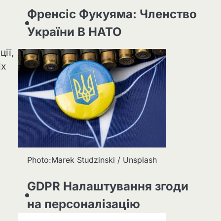
Френсіс Фукуяма: Членство
України В НАТО
ії,
іх
Photo:Marek Studzinski / Unsplash
GDPR Налаштування згоди
на персоналізацію