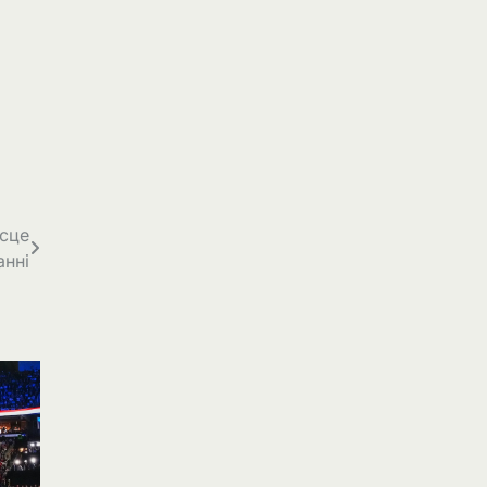
ісце
анні