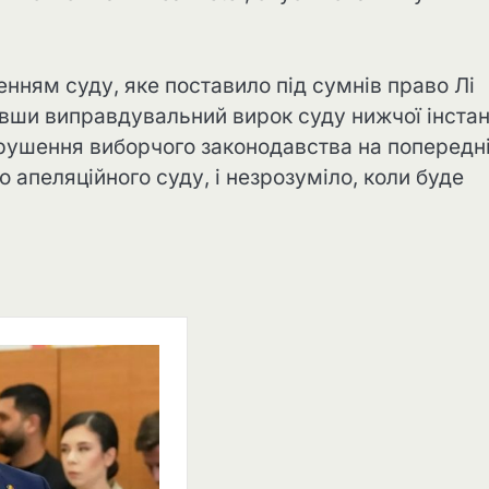
енням суду, яке поставило під сумнів право Лі
вши виправдувальний вирок суду нижчої інстанц
порушення виборчого законодавства на попередн
 апеляційного суду, і незрозуміло, коли буде