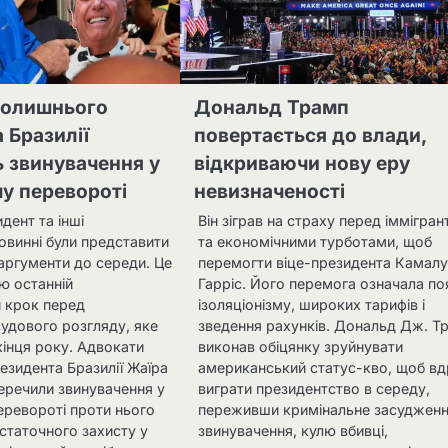
колишнього
Дональд Трамп
 Бразилії
повертається до влади,
 звинувачення у
відкриваючи нову еру
у перевороті
невизначеності
дент та інші
Він зіграв на страху перед іммігра
овинні були представити
та економічними турботами, щоб
 аргументи до середи. Це
перемогти віце-президента Камал
ю останній
Гарріс. Його перемога означала по
 крок перед
ізоляціонізму, широких тарифів і
удового розгляду, яке
зведення рахунків. Дональд Дж. Т
кінця року. Адвокати
виконав обіцянку зруйнувати
езидента Бразилії Жаїра
американський статус-кво, щоб вд
еречили звинувачення у
виграти президентство в середу,
ревороті проти нього
переживши кримінальне засудженн
остаточного захисту у
звинувачення, кулю вбивці,