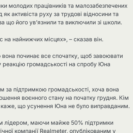
имки молодих працівників та малозабезпечених
 як активіста руху за трудові відносини та
за що його ув’язнили та виключили зі школи.
 на найнижчих місцях», – сказав він.
о вона починає все спочатку, щоб завоювати
у реакцію громадськості на спробу Юна
м за підтримкою громадськості, хоча вона
ошення воєнного стану на початку грудня. Кім
о каже, що усунення Юна не було виправданим.
ним лідером, маючи майже 50% підтримки
ічної компанії Realmeter, опублікованим у