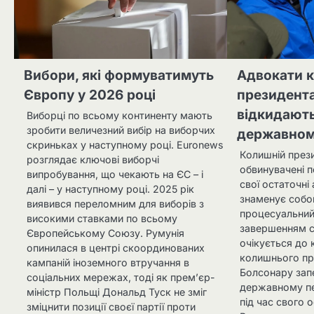
Вибори, які формуватимуть
Адвокати 
Європу у 2026 році
президента
відкидають
Виборці по всьому континенту мають
зробити величезний вибір на виборчих
державном
скриньках у наступному році. Euronews
Колишній прези
розглядає ключові виборчі
обвинувачені п
випробування, що чекають на ЄС – і
свої остаточні
далі – у наступному році. 2025 рік
знаменує собо
виявився переломним для виборів з
процесуальний
високими ставками по всьому
завершенням с
Європейському Союзу. Румунія
очікується до 
опинилася в центрі скоординованих
колишнього пр
кампаній іноземного втручання в
Болсонару зап
соціальних мережах, тоді як прем’єр-
державному пе
міністр Польщі Дональд Туск не зміг
під час свого 
зміцнити позиції своєї партії проти