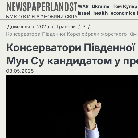
NEWSPAPERLANDST
Перейти
WAR
Ukraine
Том Купер 
до
israel
health
economics 
Б У К О В И Н А * НОВИНИ СВІТУ
вмісту
Домашня
2025
Травень
3
Консерватори Південної Кореї обрали жорсткого Кім
Консерватори Південної 
Мун Су кандидатом у пр
03.05.2025