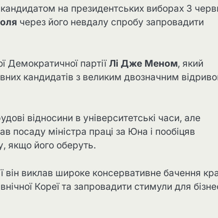
кандидатом на президентських виборах 3 черв
оля
через його невдалу спробу запровадити
ої Демократичної партії
Лі Дже Меном
, який
вних кандидатів з великим двозначним відриво
рудові відносини в університетські часи, але
в посаду міністра праці за Юна і пообіцяв
у, якщо його оберуть.
ії він виклав широке консервативне бачення кра
нічної Кореї та запровадити стимули для бізне