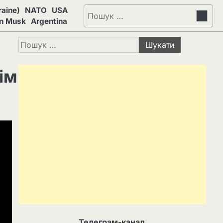
aine)
NATO
USA
Пошук:
on Musk
Argentina
Пошук:
ім
Телеграм-канал