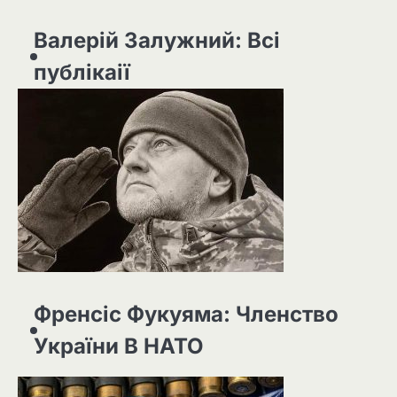
Валерій Залужний: Всі
публікаії
Френсіс Фукуяма: Членство
України В НАТО