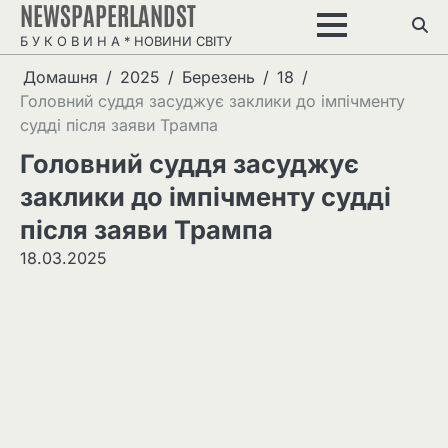
NEWSPAPERLANDST
Перейти
до
Б У К О В И Н А * НОВИНИ СВІТУ
вмісту
Домашня
2025
Березень
18
Головний суддя засуджує заклики до імпічменту
судді після заяви Трампа
Головний суддя засуджує
заклики до імпічменту судді
після заяви Трампа
18.03.2025