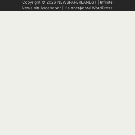
Copyright © 2026
NEWSPAPERLANDST
| Infinite
News від
Ascendoor
| На платформі
WordPress
.