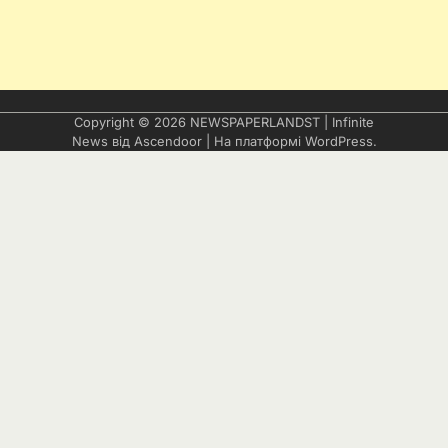
Copyright © 2026
NEWSPAPERLANDST
| Infinite
News від
Ascendoor
| На платформі
WordPress
.