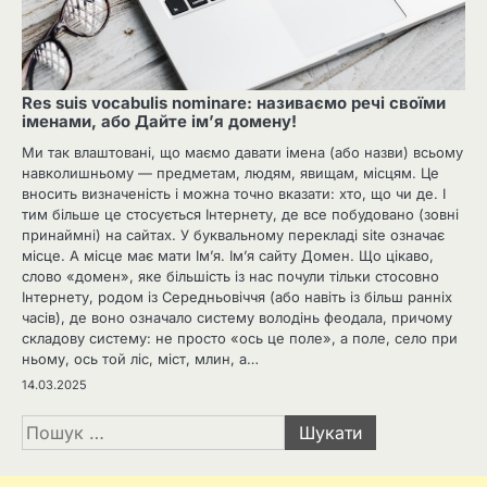
Res suis vocabulis nominare: називаємо речі своїми
іменами, або Дайте ім’я домену!
Ми так влаштовані, що маємо давати імена (або назви) всьому
навколишньому — предметам, людям, явищам, місцям. Це
вносить визначеність і можна точно вказати: хто, що чи де. І
тим більше це стосується Інтернету, де все побудовано (зовні
принаймні) на сайтах. У буквальному перекладі site означає
місце. А місце має мати Ім’я. Ім’я сайту Домен. Що цікаво,
слово «домен», яке більшість із нас почули тільки стосовно
Інтернету, родом із Середньовіччя (або навіть із більш ранніх
часів), де воно означало систему володінь феодала, причому
складову систему: не просто «ось це поле», а поле, село при
ньому, ось той ліс, міст, млин, а…
14.03.2025
Пошук: