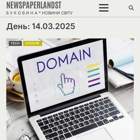
NEWSPAPERLANDST
Перейти
до
Б У К О В И Н А * НОВИНИ СВІТУ
вмісту
День: 14.03.2025
TECH
UKRAINE