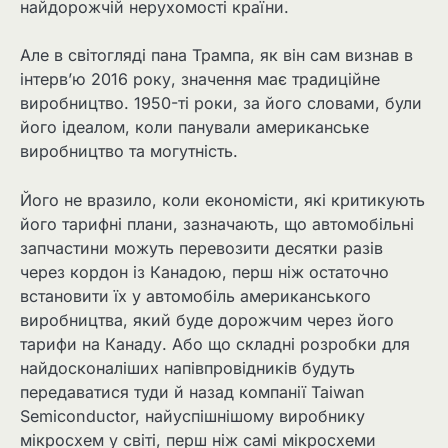
найдорожчій нерухомості країни.
Але в світогляді пана Трампа, як він сам визнав в
інтерв’ю 2016 року, значення має традиційне
виробництво. 1950-ті роки, за його словами, були
його ідеалом, коли панували американське
виробництво та могутність.
Його не вразило, коли економісти, які критикують
його тарифні плани, зазначають, що автомобільні
запчастини можуть перевозити десятки разів
через кордон із Канадою, перш ніж остаточно
встановити їх у автомобіль американського
виробництва, який буде дорожчим через його
тарифи на Канаду. Або що складні розробки для
найдосконаліших напівпровідників будуть
передаватися туди й назад компанії Taiwan
Semiconductor, найуспішнішому виробнику
мікросхем у світі, перш ніж самі мікросхеми