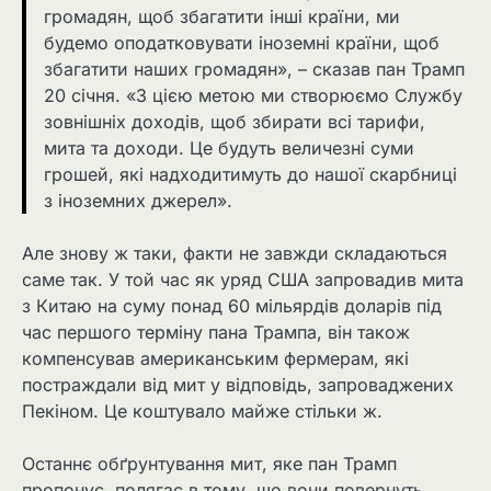
громадян, щоб збагатити інші країни, ми
будемо оподатковувати іноземні країни, щоб
збагатити наших громадян», – сказав пан Трамп
20 січня. «З цією метою ми створюємо Службу
зовнішніх доходів, щоб збирати всі тарифи,
мита та доходи. Це будуть величезні суми
грошей, які надходитимуть до нашої скарбниці
з іноземних джерел».
Але знову ж таки, факти не завжди складаються
саме так. У той час як уряд США запровадив мита
з Китаю на суму понад 60 мільярдів доларів під
час першого терміну пана Трампа, він також
компенсував американським фермерам, які
постраждали від мит ​​у відповідь, запроваджених
Пекіном. Це коштувало майже стільки ж.
Останнє обґрунтування мит, яке пан Трамп
пропонує, полягає в тому, що вони повернуть