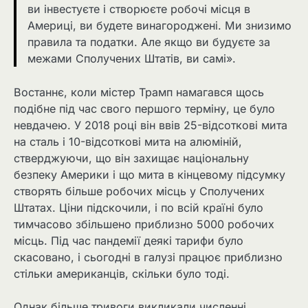
ви інвестуєте і створюєте робочі місця в
Америці, ви будете винагороджені. Ми знизимо
правила та податки. Але якщо ви будуєте за
межами Сполучених Штатів, ви самі».
Востаннє, коли містер Трамп намагався щось
подібне під час свого першого терміну, це було
невдачею. У 2018 році він ввів 25-відсоткові мита
на сталь і 10-відсоткові мита на алюміній,
стверджуючи, що він захищає національну
безпеку Америки і що мита в кінцевому підсумку
створять більше робочих місць у Сполучених
Штатах. Ціни підскочили, і по всій країні було
тимчасово збільшено приблизно 5000 робочих
місць. Під час пандемії деякі тарифи було
скасовано, і сьогодні в галузі працює приблизно
стільки американців, скільки було тоді.
Однак більше тривоги викликали численні