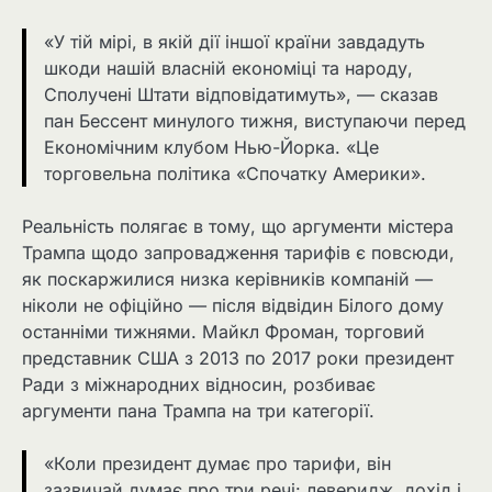
«У тій мірі, в якій дії іншої країни завдадуть
шкоди нашій власній економіці та народу,
Сполучені Штати відповідатимуть», — сказав
пан Бессент минулого тижня, виступаючи перед
Економічним клубом Нью-Йорка. «Це
торговельна політика «Спочатку Америки».
Реальність полягає в тому, що аргументи містера
Трампа щодо запровадження тарифів є повсюди,
як поскаржилися низка керівників компаній —
ніколи не офіційно — після відвідин Білого дому
останніми тижнями. Майкл Фроман, торговий
представник США з 2013 по 2017 роки президент
Ради з міжнародних відносин, розбиває
аргументи пана Трампа на три категорії.
«Коли президент думає про тарифи, він
зазвичай думає про три речі: леверидж, дохід і