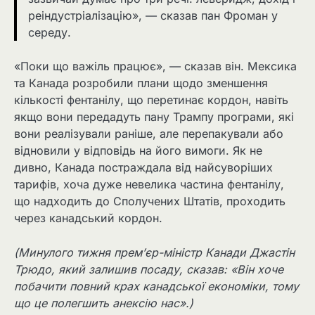
реіндустріалізацію», — сказав пан Фроман у
середу.
«Поки що важіль працює», — сказав він. Мексика
та Канада розробили плани щодо зменшення
кількості фентанілу, що перетинає кордон, навіть
якщо вони передадуть пану Трампу програми, які
вони реалізували раніше, але перепакували або
відновили у відповідь на його вимоги. Як не
дивно, Канада постраждала від найсуворіших
тарифів, хоча дуже невелика частина фентанілу,
що надходить до Сполучених Штатів, проходить
через канадський кордон.
(Минулого тижня прем’єр-міністр Канади Джастін
Трюдо, який залишив посаду, сказав: «Він хоче
побачити повний крах канадської економіки, тому
що це полегшить анексію нас».)