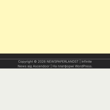
Copyright © 2026
NEWSPAPERLANDST
| Infinite
News від
Ascendoor
| На платформі
WordPress
.