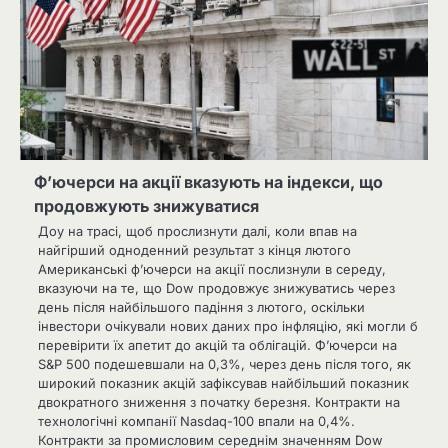
Ф’ючерси на акції вказують на індекси, що
продовжують знижуватися
Доу на трасі, щоб прослизнути далі, коли впав на
найгірший одноденний результат з кінця лютого
Американські ф’ючерси на акції послизнули в середу,
вказуючи на те, що Dow продовжує знижуватись через
день після найбільшого падіння з лютого, оскільки
інвестори очікували нових даних про інфляцію, які могли б
перевірити їх апетит до акцій та облігацій. Ф’ючерси на
S&P 500 подешевшали на 0,3%, через день після того, як
широкий показник акцій зафіксував найбільший показник
двократного зниження з початку березня. Контракти на
технологічні компанії Nasdaq-100 впали на 0,4%.
Контракти за промисловим середнім значенням Dow