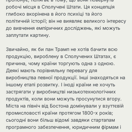
робочі місця в Сполучені Штати. Ця концепція
глибоко вкорінена в його психіці та його
політичній історії; він не виявляє великого інтересу
до вивчення емпіричних досліджень, які можуть
заплутати картину.
Звичайно, як би пан Трамп не хотів бачити всю
продукцію, вироблену в Сполучених Штатах, є
причина, чому країни торгують одна з одною.
Деякі мають порівняльну перевагу для
виробництва певної продукції. Інші знаходяться на
іншому етапі розвитку. І іноді країни не хочуть
застрягати у виробництві низькотехнологічних
продуктів, коли вони можуть просунутися вгору.
Міста на північ від Бостона домінували у взуттєвій
промисловості країни протягом 1800-х років;
сьогодні вони більш відомі завдяки стартапам
програмного забезпечення, юридичним фірмам і