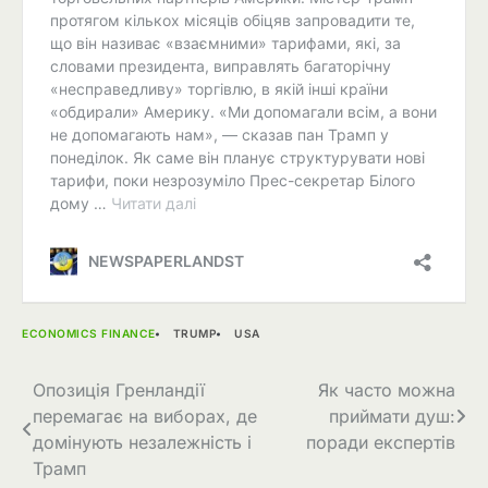
ECONOMICS FINANCE
TRUMP
USA
Навігація
Опозиція Гренландії
Як часто можна
перемагає на виборах, де
приймати душ:
записів
домінують незалежність і
поради експертів
Трамп