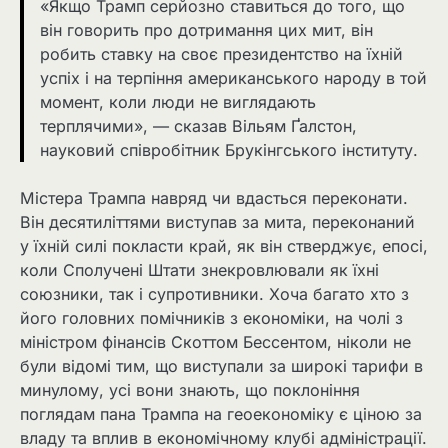
«Якщо Трамп серйозно ставиться до того, що
він говорить про дотримання цих мит, він
робить ставку на своє президентство на їхній
успіх і на терпіння американського народу в той
момент, коли люди не виглядають
терплячими», — сказав Вільям Ґалстон,
науковий співробітник Брукінгського інституту.
Містера Трампа навряд чи вдасться переконати.
Він десятиліттями виступав за мита, переконаний
у їхній силі покласти край, як він стверджує, епосі,
коли Сполучені Штати знекровлювали як їхні
союзники, так і супротивники. Хоча багато хто з
його головних помічників з економіки, на чолі з
міністром фінансів Скоттом Бессентом, ніколи не
були відомі тим, що виступали за широкі тарифи в
минулому, усі вони знають, що поклоніння
поглядам пана Трампа на геоекономіку є ціною за
владу та вплив в економічному клубі адміністрації.