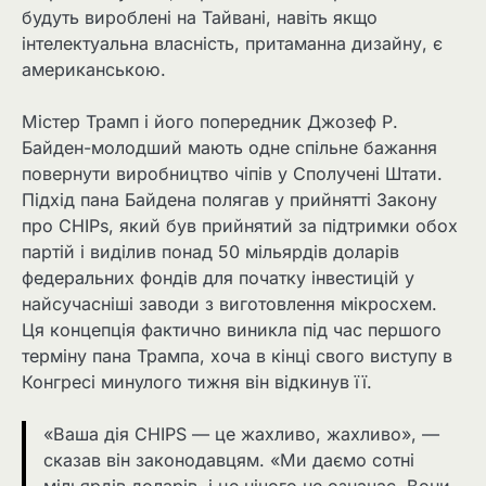
будуть вироблені на Тайвані, навіть якщо
інтелектуальна власність, притаманна дизайну, є
американською.
Містер Трамп і його попередник Джозеф Р.
Байден-молодший мають одне спільне бажання
повернути виробництво чіпів у Сполучені Штати.
Підхід пана Байдена полягав у прийнятті Закону
про CHIPs, який був прийнятий за підтримки обох
партій і виділив понад 50 мільярдів доларів
федеральних фондів для початку інвестицій у
найсучасніші заводи з виготовлення мікросхем.
Ця концепція фактично виникла під час першого
терміну пана Трампа, хоча в кінці свого виступу в
Конгресі минулого тижня він відкинув її.
«Ваша дія CHIPS — це жахливо, жахливо», —
сказав він законодавцям. «Ми даємо сотні
мільярдів доларів, і це нічого не означає. Вони