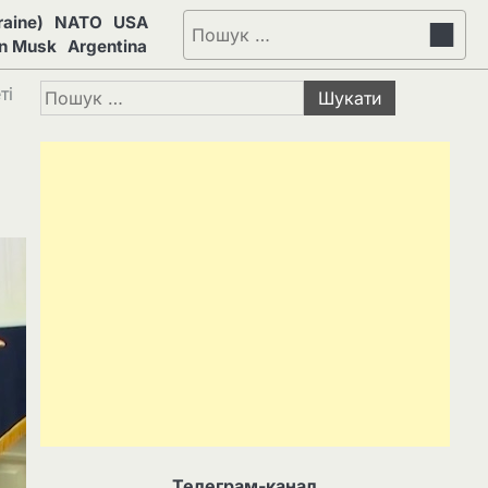
aine)
NATO
USA
Пошук:
on Musk
Argentina
Пошук:
ті
Телеграм-канал