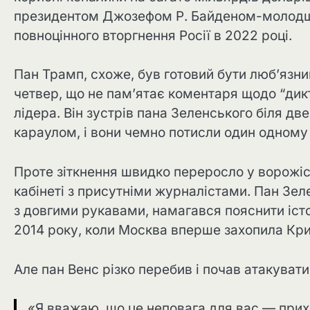
президентом Джозефом Р. Байденом-молодши
повноцінного вторгнення Росії в 2022 році.
Пан Трамп, схоже, був готовий бути люб’язн
четвер, що не пам’ятає коментаря щодо “дикт
лідера. Він зустрів пана Зеленського біля дв
караулом, і вони чемно потисли один одному 
Проте зіткнення швидко переросло у ворожіст
кабінеті з присутніми журналістами. Пан Зе
з довгими рукавами, намагався пояснити істо
2014 року, коли Москва вперше захопила Крим
Але пан Венс різко перебив і почав атакуват
«Я вважаю, що це неповага для вас — прих