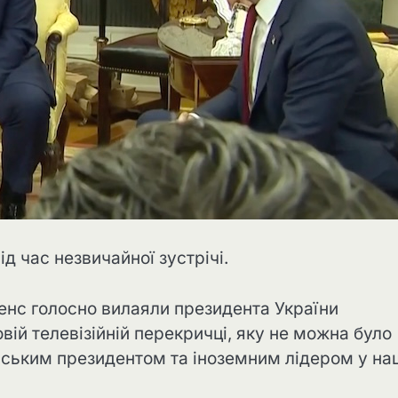
д час незвичайної зустрічі.
енс голосно вилаяли президента України
ій телевізійній перекричці, яку не можна було
нським президентом та іноземним лідером у на