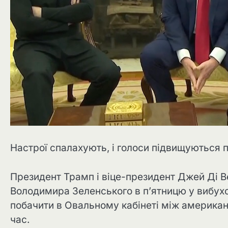
Настрої спалахують, і голоси підвищуються пі
Президент Трамп і віце-президент Джей Ді В
Володимира Зеленського в п’ятницю у вибухов
побачити в Овальному кабінеті між америка
час.