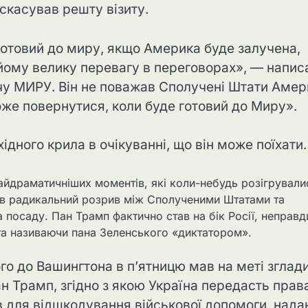
 скасував решту візиту.
готовий до миру, якщо Америка буде залучена,
 йому велику перевагу в переговорах», — напис
хочу МИРУ. Він не поважав Сполучені Штати Аме
може повернутися, коли буде готовий до Миру».
ідного крила в очікуванні, що він може поїхати.
айдраматичніших моментів, які коли-небудь розігрували
лив радикальний розрив між Сполученими Штатами та
а посаду. Пан Трамп фактично став на бік Росії, неправ
 та називаючи пана Зеленського «диктатором».
го до Вашингтона в п’ятницю мав на меті зглад
ан Трамп, згідно з якою Україна передасть прав
в для відшкодування військової допомоги, нада