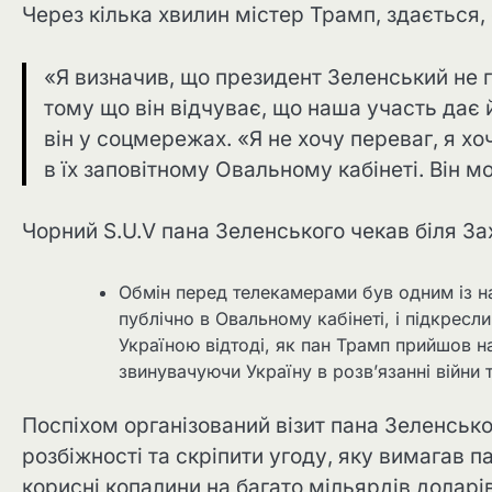
Через кілька хвилин містер Трамп, здається,
«Я визначив, що президент Зеленський не 
тому що він відчуває, що наша участь дає
він у соцмережах. «Я не хочу переваг, я 
в їх заповітному Овальному кабінеті. Він 
Чорний S.U.V пана Зеленського чекав біля Зах
Обмін перед телекамерами був одним із н
публічно в Овальному кабінеті, і підкрес
Україною відтоді, як пан Трамп прийшов н
звинувачуючи Україну в розв’язанні війни
Поспіхом організований візит пана Зеленсько
розбіжності та скріпити угоду, яку вимагав п
корисні копалини на багато мільярдів доларі