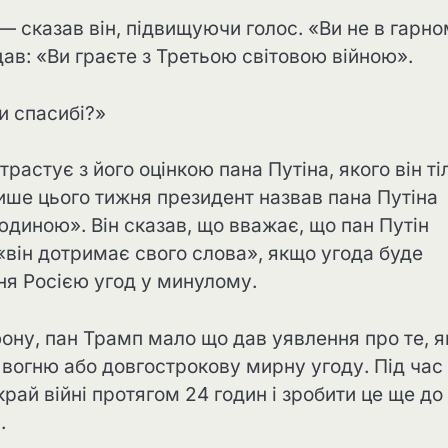
— сказав він, підвищуючи голос. «Ви не в гарн
дав: «Ви граєте з Третьою світовою війною».
и спасибі?»
астує з його оцінкою пана Путіна, якого він ті
Лише цього тижня президент назвав пана Путіна
диною». Він сказав, що вважає, що пан Путін
 «він дотримає свого слова», якщо угода буде
ня Росією угод у минулому.
ону, пан Трамп мало що дав уявлення про те, я
 вогню або довгострокову мирну угоду. Під час
край війні протягом 24 годин і зробити це ще до
.