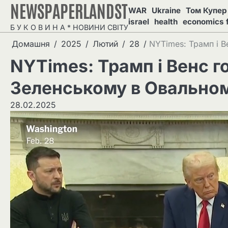
NEWSPAPERLANDST
Перейти
WAR
Ukraine
Том Купер 
до
israel
health
economics 
Б У К О В И Н А * НОВИНИ СВІТУ
вмісту
Домашня
2025
Лютий
28
NYTimes: Трамп і В
NYTimes: Трамп і Венс г
Зеленському в Овальном
28.02.2025