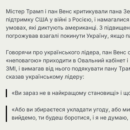
Містер Трамп і пан Венс критикували пана Зе
підтримку США у війні з Росією, і намагалис
умовах, які диктують американці. З підвищен
погрожував взагалі покинути Україну, якщо п
Говорячи про українського лідера, пан Венс 
«неповагою» приходити в Овальний кабінет 
ЗМІ, і вимагав від нього подякувати пану Тра
сказав українському лідеру:
«Ви зараз не в найкращому становищі» і що
«Або ви збираєтеся укладати угоду, або м
вийдемо, ти будеш боротися, і я не думаю,