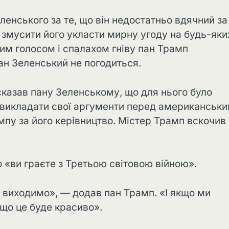
ленського за те, що він недостатньо вдячний за
я змусити його укласти мирну угоду на будь-яки
им голосом і спалахом гніву пан Трамп
ан Зеленський не погодиться.
сказав пану Зеленському, що для нього було
і викладати свої аргументи перед американськ
мпу за його керівництво. Містер Трамп вскочив 
 «ви граєте з Третьою світовою війною».
и виходимо», — додав пан Трамп. «І якщо ми
 що це буде красиво».