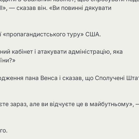
, — сказав він. «Ви повинні дякувати
ії «пропагандистського туру» США.
й кабінет і атакувати адміністрацію, яка
їни?»
рдження пана Венса і сказав, що Сполучені Шта
аєте зараз, але ви відчуєте це в майбутньому», 
го.