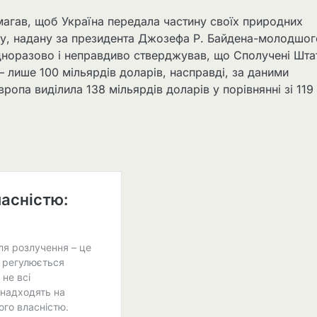
магав, щоб Україна передала частину своїх природних
огу, надану за президента Джозефа Р. Байдена-молодшог
одноразово і неправдиво стверджував, що Сполучені Шта
– лише 100 мільярдів доларів, насправді, за даними
вропа виділила 138 мільярдів доларів у порівнянні зі 119