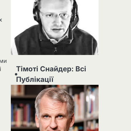
х
ими
Тімоті Снайдер: Всі
і
Публікації