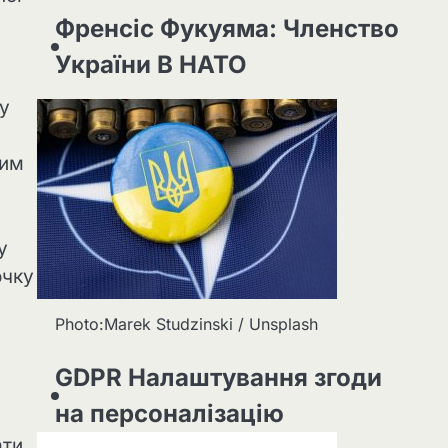
Френсіс Фукуяма: Членство
України В НАТО
у
ним
у
очку
Photo:Marek Studzinski / Unsplash
GDPR Налаштування згоди
на персоналізацію
ати