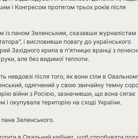
м і Конгресом протягом трьох років після
им із паном Зеленським, сказавши журналістам 
атора”, і висловивши повагу до українського
ерей Західного крила в п’ятницю вранці з почес
руки, але без видимої теплоти.
ь невдовзі після того, як вони сіли в Овальном
ленський, одягнений у свою звичайну темну сор
рію війни з Росією, зазначивши, що вона сягає
 і окупувала територію на сході України.
и пана Зеленського.
одити в Овальний кабінет, щоб спробувати под