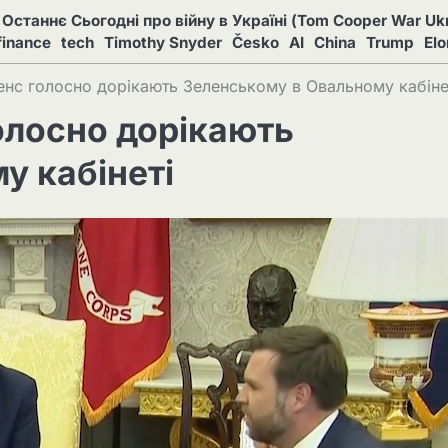
Останнє Сьогодні про війну в Україні (Tom Cooper War Ukr
finance
tech
Timothy Snyder
Česko
AI
China
Trump
El
енс голосно дорікають Зеленському в Овальному кабіне
олосно дорікають
у кабінеті