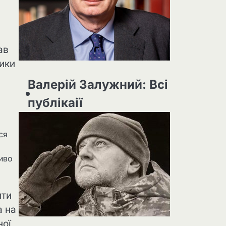
ав
рики
Валерій Залужний: Всі
публікаії
ся
диво
ити
а на
ної