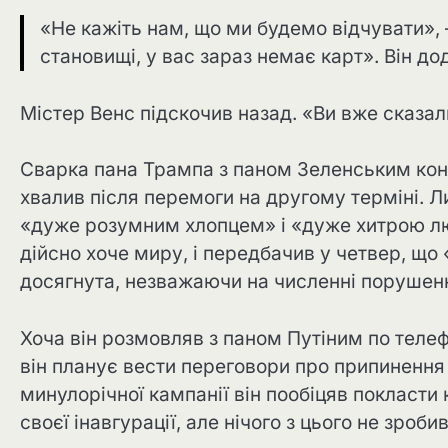
«Не кажіть нам, що ми будемо відчувати», 
становищі, у вас зараз немає карт». Він до
Містер Венс підскочив назад. «Ви вже сказал
Сварка пана Трампа з паном Зеленським контр
хвалив після перемоги на другому терміні. 
«дуже розумним хлопцем» і «дуже хитрою лю
дійсно хоче миру, і передбачив у четвер, що
досягнута, незважаючи на численні порушен
Хоча він розмовляв з паном Путіним по телеф
він планує вести переговори про припинення
минулорічної кампанії він пообіцяв покласти 
своєї інавгурації, але нічого з цього не зробив